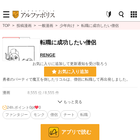
TOP
>
投稿漫画
>
一般漫画
>
少年向け
>
転職に成功したい僧侶
少年向け
完結
転職に成功したい僧侶
RENGE
お気に入りに追加して更新通知を受け取ろう
お気に入り追加
勇者のパーティで魔王を倒したリコルは、僧侶に転職して再出発しました。
漫画
8,555 位 / 8,555 件
少年向け
2,488 位 / 2,488 件
24h.ポイント
0pt
0
お気に入り
ファンタジー
0
モンク
僧侶
チート
転職
24h.ポイント
0 pt
アプリで読む
ページ数
37