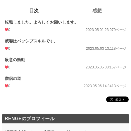
更新日時
2023.05.06 14:34
目次
感想
初回公開日時
2023.05.01 23:07
転職しました。よろしくお願いします。
週間ポイント
0 pt (8,555 位)
0
2023.05.01 23:07
9ページ
月間ポイント
0 pt (8,555 位)
威嚇はパッシブスキルです。
年間ポイント
14 pt (6,591 位)
0
2023.05.03 13:11
8ページ
累計ポイント
1,313 pt (6,132 位)
殺意の衝動
0
2023.05.05 08:15
7ページ
僧侶の道
0
2023.05.06 14:34
13ページ
RENGEのプロフィール