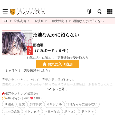
TOP
>
投稿漫画
>
一般漫画
>
一般女性向け
>
沼池なんかに沼らない
一般女性向け
連載中
沼池なんかに沼らない
雨宿羽.
（近況ボード：
6 件
）
お気に入りに追加して更新通知を受け取ろう
お気に入り追加
「３ヶ月だけ、恋愛練習をしよう」
完璧な女でいたい。そして、完璧な男に選ばれたい。
過去のコンプレックスからそう願って生きてきた一之瀬紬は、ある夜ひょんなこ
とから、冴えない眼鏡姿の情報システム部・沼池朝李と一夜を共にすることに。
HOTランキング 最高1位
秘密を共有した2人の、期限付きの関係が始まる-----。
24h.ポイント
49pt
4,085
TL漫画
恋愛
創作男女
オリジナル
沼池なんかに沼らない
漫画
64 位 / 8,557 件
大人の恋愛
オトナ女子
不器用な恋
胸キュン
ドキドキ