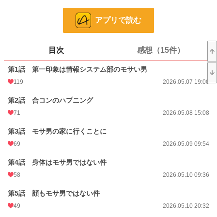
一般女性向け
31 位 / 2,539 件
アプリで読む
お気に入り
91
24h.ポイント
49 pt
目次
感想（15件）
話数
73
第1話 第一印象は情報システム部のモサい男
更新日時
2026.07.28 12:02
119
2026.05.07 19:00
初回公開日時
2026.05.07 19:00
第2話 合コンのハプニング
週間ポイント
664 pt (48 位)
71
2026.05.08 15:08
月間ポイント
9,614 pt (14 位)
第3話 モサ男の家に行くことに
年間ポイント
56,451 pt (16 位)
69
2026.05.09 09:54
累計ポイント
56,451 pt (519 位)
第4話 身体はモサ男ではない件
58
2026.05.10 09:36
第5話 顔もモサ男ではない件
49
2026.05.10 20:32