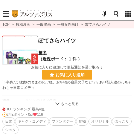
TOP
>
投稿漫画
>
一般漫画
>
一般女性向け
>
ぽてさらハイツ
一般女性向け
連載中
ぽてさらハイツ
笛冬
（近況ボード：
1 件
）
お気に入りに追加して更新通知を受け取ろう
お気に入り追加
下半身だけ動物のままの化け狸、お年頃の狼男の子などワケあり獣人達のわちゃ
わちゃ日常コメディ
漫画
8,552 位 / 8,552 件
HOTランキング 最高4位
一般女性向け
2,537 位 / 2,537 件
24h.ポイント
0pt
116
お気に入り
日常
ギャグ・コメディ
8
ファンタジー
動物
オリジナル
ほっこり
ショタ
24h.ポイント
0 pt