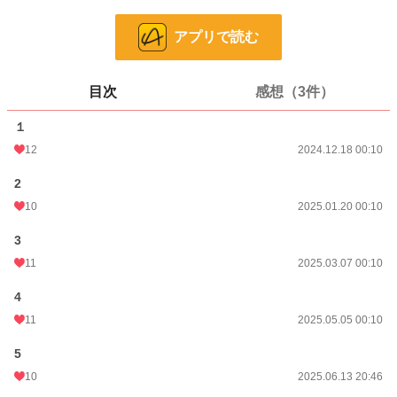
話数
12
アプリで読む
更新日時
2026.04.13 00:10
初回公開日時
2024.12.18 00:10
目次
感想（3件）
週間ポイント
35 pt (466 位)
１
月間ポイント
210 pt (453 位)
12
2024.12.18 00:10
年間ポイント
4,353 pt (372 位)
2
10
2025.01.20 00:10
累計ポイント
7,257 pt (2,632 位)
3
11
2025.03.07 00:10
4
11
2025.05.05 00:10
5
10
2025.06.13 20:46