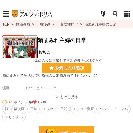
TOP
>
投稿漫画
>
一般漫画
>
一般女性向け
>
猫まみれ主婦の日常
一般女性向け
連載中
猫まみれ主婦の日常
もちこ
お気に入りに追加して更新通知を受け取ろう
お気に入り追加
猫にまみれて生活している私の日常猫漫画です((((ｏﾉ´3｀)ﾉ
漫画
8,555 位 / 8,555 件
一般女性向け
2,538 位 / 2,538 件
24h.ポイント
0pt
3,608
お気に入り
猫
猫漫画
107
日常
エッセイ・日記
エッセイ漫画
ペット・アニマル
オリジナル
24h.ポイント
0 pt
ページ数
215