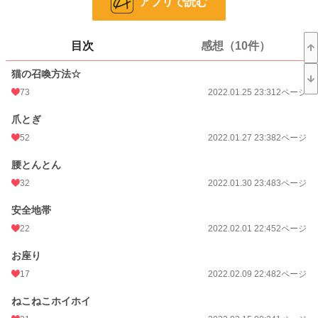
アプリで読む
更新日時
2026.07.15 23:45
初回公開日時
2022.01.25 23:31
目次
感想（10件）
週間ポイント
112 pt (226 位)
猫の召喚方法☆
月間ポイント
804 pt (162 位)
73
2022.01.25 23:31
2ページ
年間ポイント
11,243 pt (145 位)
爪とぎ
52
2022.01.27 23:38
2ページ
累計ポイント
93,592 pt (302 位)
腰とんとん
32
2022.01.30 23:48
3ページ
安全地帯
22
2022.02.01 22:45
2ページ
お座り
17
2022.02.09 22:48
2ページ
ねこねこホイホイ