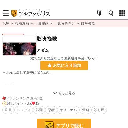
TOP
>
投稿漫画
>
一般漫画
>
一般女性向け
>
影炎挽歌
一般女性向け
連載中
影炎挽歌
アダム
お気に入りに追加して更新通知を受け取ろう
お気に入り追加
＊此れは決して歴史に残らぬ話。
────
記憶喪失の主人公、斑瑪誠吉(まだらめ せいきち)が自身の過去の真実を探す内、
様々な争い事に巻き込まれていく戦闘物和風漫画です。
HOTランキング 最高1位
3〜4ヶ月毎に更新します。
24h.ポイント
0pt
12
和風
シリアス
戦闘
忍者
オリジナル
漫画
殺し屋
※恋愛描写は少なめ
※微量ですが物語には近親愛、因習等の描写有り
※暴力表現有
アプリで読む