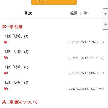
漫画
8,552 位 / 8,552 件
目次
感想（1件）
一般女性向け
2,537 位 / 2,537 件
お気に入り
23
第一章:明暗
24h.ポイント
0 pt
１話「明暗」(1)
ページ数
629
0
2025.01.05 16:43
39ページ
更新日時
2025.03.30 01:28
１話「明暗」(2)
初回公開日時
2025.01.05 16:43
1
2025.01.05 16:43
42ページ
週間ポイント
14 pt (820 位)
１話「明暗」(3)
1
2025.01.05 16:44
37ページ
月間ポイント
21 pt (1,605 位)
１話「明暗」(4)
年間ポイント
651 pt (1,616 位)
1
2025.01.05 16:44
16ページ
累計ポイント
13,079 pt (1,744 位)
第二章:藪をつついて