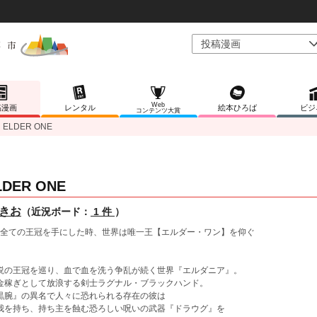
Web
稿漫画
レンタル
絵本ひろば
ビジ
コンテンツ大賞
ELDER ONE
LDER ONE
きお
（近況ボード：
1 件
）
─全ての王冠を手にした時、世界は唯一王【エルダー・ワン】を仰ぐ
説の王冠を巡り、血で血を洗う争乱が続く世界『エルダニア』。
金稼ぎとして放浪する剣士ラグナル・ブラックハンド。
黒腕』の異名で人々に恐れられる存在の彼は
我を持ち、持ち主を蝕む恐ろしい呪いの武器『ドラウグ』を