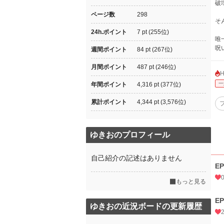
破
ページ数
298
そ
24h.ポイント
7 pt (255位)
唯
呪
週間ポイント
84 pt (267位)
月間ポイント
487 pt (246位)
一
年間ポイント
4,316 pt (377位)
累計ポイント
4,344 pt (3,576位)
ゆきおのプロフィール
自己紹介の記述はありません
E
もっと見る
EP
ゆきおの近況ボードの更新履歴