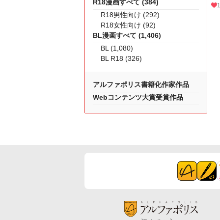
R18漫画すべて (384)
R18男性向け (292)
R18女性向け (92)
BL漫画すべて (1,406)
BL (1,080)
BL R18 (326)
アルファポリス書籍化作家作品
Webコンテンツ大賞受賞作品