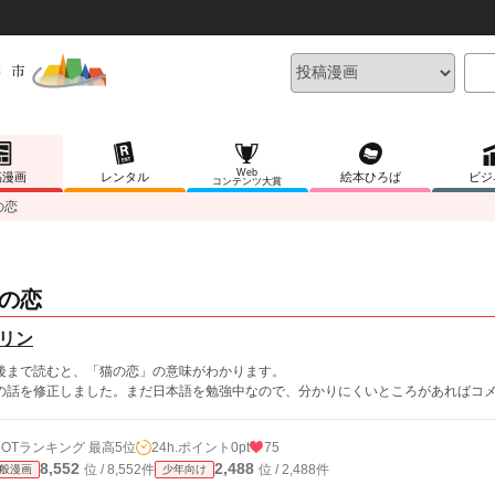
Web
稿漫画
レンタル
絵本ひろば
ビジ
コンテンツ大賞
の恋
の恋
リン
後まで読むと、「猫の恋」の意味がわかります。
の話を修正しました。まだ日本語を勉強中なので、分かりにくいところがあればコメ
HOTランキング 最高5位
24h.ポイント
0pt
75
8,552
2,488
位 / 8,552件
位 / 2,488件
般漫画
少年向け