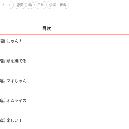
ラブコメ
恋愛
猫
日常
学園・青春
目次
1話 にゃん！
1
2話 頭を撫でる
1
3話 マキちゃん
1
4話 オムライス
1
5話 楽しい！
1