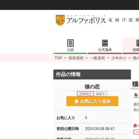
小説
公式漫画
投
TOP
>
投稿漫画
>
一般漫画
>
少年向け
>
猫
作品の情報
猫
猫の恋
少年向け
連載中
キ
お気に入り追加
最
前
お気に入り
5
初回公開日時
2024.06.08 08:47
一