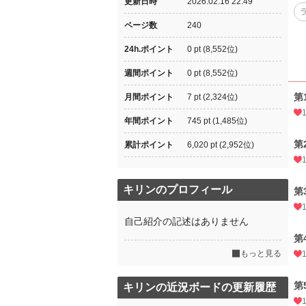
更新日時
2026.02.16 22:49
ページ数
240
24h.ポイント
0 pt (8,552位)
週間ポイント
0 pt (8,552位)
第
月間ポイント
7 pt (2,324位)
年間ポイント
745 pt (1,485位)
第
累計ポイント
6,020 pt (2,952位)
キリンのプロフィール
第
自己紹介の記述はありません
第
もっと見る
第
キリンの近況ボードの更新履歴