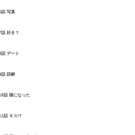
6話 写真
1
7話 好き？
1
8話 デート
1
9話 誤解
1
10話 猫になった
1
11話 キス!?
1