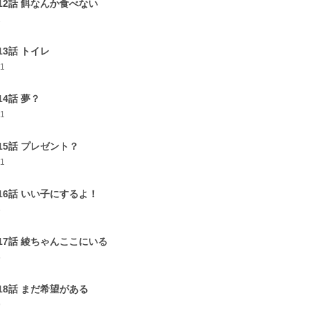
12話 餌なんか食べない
1
13話 トイレ
11
14話 夢？
11
15話 プレゼント？
11
16話 いい子にするよ！
6
17話 綾ちゃんここにいる
5
18話 まだ希望がある
9