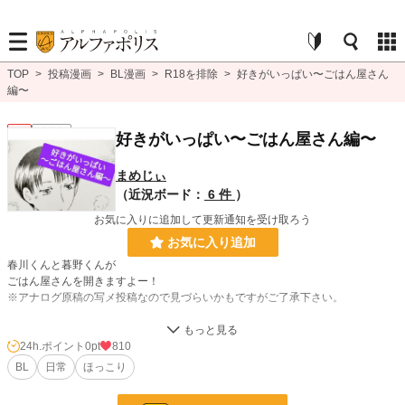
TOP
>
投稿漫画
>
BL漫画
>
R18を排除
>
好きがいっぱい〜ごはん屋さん
編〜
BL
連載中
好きがいっぱい〜ごはん屋さん編〜
まめじぃ
（近況ボード：
6 件
）
お気に入りに追加して更新通知を受け取ろう
お気に入り追加
春川くんと暮野くんが
ごはん屋さんを開きますよー！
※アナログ原稿の写メ投稿なので見づらいかもですがご了承下さい。
BL漫画
1,406 位 / 1,406 件
24h.ポイント
0pt
810
BL
日常
ほっこり
BL
1,080 位 / 1,080 件
お気に入り
27