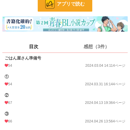
アプリで読む
24h.ポイント
0 pt
ページ数
39
更新日時
2025.11.11 12:40
初回公開日時
2024.03.04 14:11
目次
感想（3件）
週間ポイント
7 pt (634 位)
ごはん屋さん準備号
月間ポイント
21 pt (897 位)
54
2024.03.04 14:11
4ページ
年間ポイント
1,387 pt (507 位)
①
累計ポイント
15,599 pt (689 位)
54
2024.03.31 16:14
4ページ
②
67
2024.04.13 19:36
4ページ
③
66
2024.04.26 13:56
4ページ