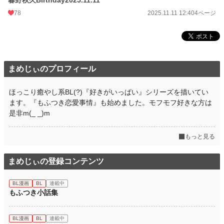
78
2025.11.11 12:40
4ページ
まめじぃのプロフィール
ほっこり癒やし系BL(?)『好きがいっぱい』シリーズを描いてい
ます。『もふつき恋愛事情』も始めました。モフモフ好きな方は
是非m(_ _)m
もっと見る
まめじぃの登録コンテンツ
BL漫画
BL
連載中
もふつき小話集
BL漫画
BL
連載中