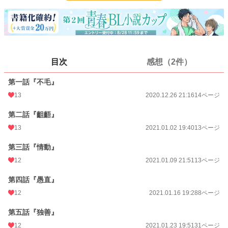
24h.ポイント
0 pt
ページ数
142
更新日時
2021.10.09 19:45
目次
感想（2件）
初回公開日時
2020.12.26 21:16
第一話『不毛』
週間ポイント
7 pt (634 位)
13
2020.12.26 21:16
14ページ
月間ポイント
49 pt (644 位)
第二話『齟齬』
年間ポイント
630 pt (744 位)
13
2021.01.02 19:40
13ページ
累計ポイント
42,413 pt (365 位)
第三話『情動』
12
2021.01.09 21:51
13ページ
第四話『愚直』
12
2021.01.16 19:28
8ページ
第五話『独善』
12
2021.01.23 19:51
31ページ