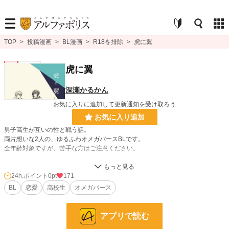
TOP
>
投稿漫画
>
BL漫画
>
R18を排除
>
虎に翼
BL
連載中
虎に翼
深瀬かるかん
お気に入りに追加して更新通知を受け取ろう
お気に入り追加
男子高生が互いの性と戦う話。
両片想いな2人の、ゆるふわオメガバースBLです。
全年齢対象ですが、苦手な方はご注意ください。
全7話+α。作者が初めて本を作った漫画でもあります。
24h.ポイント
0pt
171
BL
恋愛
高校生
オメガバース
BL漫画
1,406 位 / 1,406 件
BL
1,080 位 / 1,080 件
アプリで読む
お気に入り
143