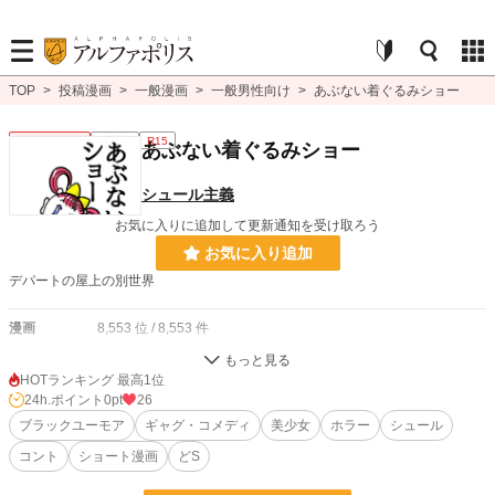
TOP
>
投稿漫画
>
一般漫画
>
一般男性向け
>
あぶない着ぐるみショー
一般男性向け
連載中
R15
あぶない着ぐるみショー
シュール主義
お気に入りに追加して更新通知を受け取ろう
お気に入り追加
デパートの屋上の別世界
漫画
8,553 位 / 8,553 件
一般男性向け
2,373 位 / 2,373 件
HOTランキング 最高1位
24h.ポイント
0pt
26
お気に入り
4
ブラックユーモア
ギャグ・コメディ
美少女
ホラー
シュール
24h.ポイント
0 pt
コント
ショート漫画
どS
ページ数
141