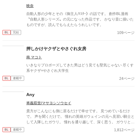
映奈
自動人形の少年とその《御主人/ﾏｽﾀｰ》の話です。 創作BL漫画
〝自動人形シリーズ〟の元になった作品です。 かなり昔に描いた
ものですが、読んでもらえたらうれしいです。
109ページ
BL
完結
押しかけヤクザとやさぐれ女房
南 マコト
いきなりプロポーズしてきた男はどう見ても堅気じゃない 尽くす
系ヤクザ×やさぐれ大学生
24ページ
BL
連載中
Any
将義双世/マサヨシソウセイ
貴方がこんなにも側に居るだけで幸せです。 見つめているだけ
で。 声を聞くだけで。 憧れの英雄ガウェインの元へ見習い騎士と
して入隊したガウリ。 憧れを通り越して、深く思う。 ガウリとガ
ウェインの秘密の関係。
1,812ページ
BL
連載中