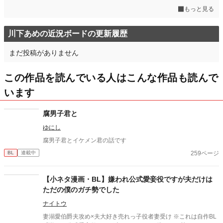
もっと見る
川下あめの近況ボードの更新履歴
まだ投稿がありません
この作品を読んでいる人はこんな作品も読んで
います
腐男子君と
ゆにし
腐男子君とイケメン君の話です
259ページ
BL
連載中
【小ネタ漫画・BL】嫌われ公式愛妾役ですが夫だけは
ただの僕のガチ勢でした
ナイトウ
妻溺愛伯爵夫攻め×夫大好き売れっ子役者妻受け ※これは自作BL