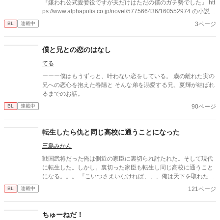
『嫌われ公式愛妾役ですが夫だけはただの僕のガチ勢でした』 htt
ps://www.alphapolis.co.jp/novel/577566436/160552974 の小説に
するほどじゃないネタ漫画です。
3ページ
BL
連載中
僕と兄との恋のはなし
てる
ーーー僕はもうずっと、叶わない恋をしている。 歳の離れた実の
兄への恋心を抱えた春陽と そんな弟を溺愛する兄、夏輝が結ばれ
るまでのお話。
90ページ
BL
連載中
転生したら仇と同じ高校に通うことになった
三島みかん
戦国武将だった俺は側近の家臣に裏切られ討たれた。そして現代
に転生した。しかし。裏切った家臣も転生し同じ高校に通うこと
になる。。。 『こいつさえいなければ、、、俺は天下を取れたの
に』 同じ時代に転生してしまった不運に悩む日々 なぜお前は俺を
121ページ
BL
連載中
裏切ったのか。。。？
ちゅーねだ！