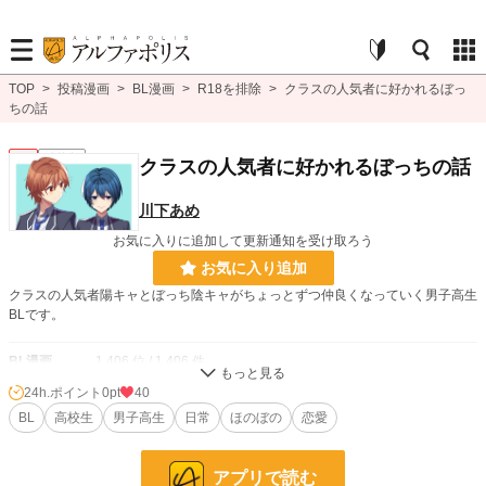
TOP
>
投稿漫画
>
BL漫画
>
R18を排除
>
クラスの人気者に好かれるぼっ
ちの話
BL
連載中
クラスの人気者に好かれるぼっちの話
川下あめ
お気に入りに追加して更新通知を受け取ろう
お気に入り追加
クラスの人気者陽キャとぼっち陰キャがちょっとずつ仲良くなっていく男子高生
BLです。
BL漫画
1,406 位 / 1,406 件
24h.ポイント
0pt
40
BL
1,080 位 / 1,080 件
BL
高校生
男子高生
日常
ほのぼの
恋愛
お気に入り
444
24h.ポイント
0 pt
アプリで読む