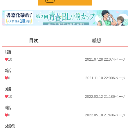
ページ数
44
更新日時
2023.07.26 21:40
初回公開日時
2021.05.19 01:22
週間ポイント
28 pt (338 位)
目次
感想
月間ポイント
98 pt (442 位)
1話
年間ポイント
1,413 pt (501 位)
10
2021.07.28 22:07
4ページ
累計ポイント
117,027 pt (144 位)
2話
0
2021.11.10 22:00
6ページ
3話
10
2022.03.12 21:18
6ページ
4話
0
2022.05.18 21:40
6ページ
5話①