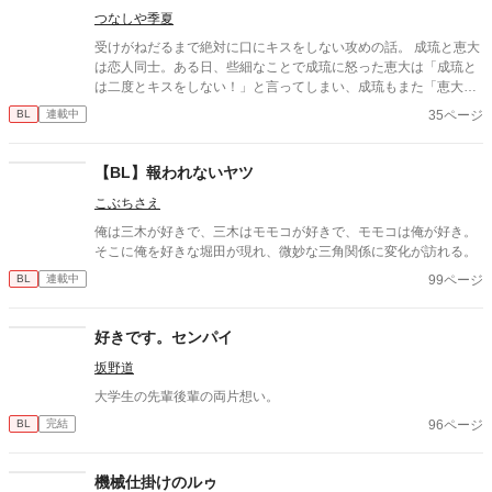
つなしや季夏
受けがねだるまで絶対に口にキスをしない攻めの話。 成琉と恵大
は恋人同士。ある日、些細なことで成琉に怒った恵大は「成琉と
は二度とキスをしない！」と言ってしまい、成琉もまた「恵大が
ねだるまでしない」と返してしまう。 これは、恵大にキスをねだ
35ページ
BL
連載中
らせたい成琉と、絶対にキスをねだりたくない恵大による、30日
間のキス攻防戦の記録である。
【BL】報われないヤツ
こぶちさえ
俺は三木が好きで、三木はモモコが好きで、モモコは俺が好き。
そこに俺を好きな堀田が現れ、微妙な三角関係に変化が訪れる。
99ページ
BL
連載中
好きです。センパイ
坂野道
大学生の先輩後輩の両片想い。
96ページ
BL
完結
機械仕掛けのルゥ