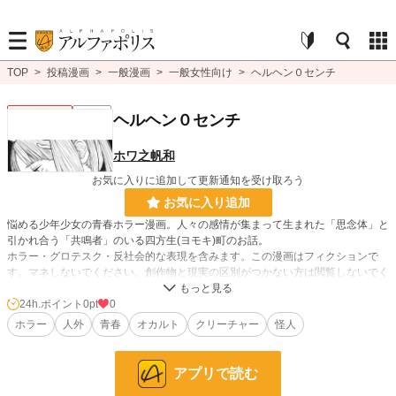
TOP
>
投稿漫画
>
一般漫画
>
一般女性向け
>
ヘルヘン０センチ
一般女性向け
連載中
ヘルヘン０センチ
ホワ之帆和
お気に入りに追加して更新通知を受け取ろう
お気に入り追加
悩める少年少女の青春ホラー漫画。人々の感情が集まって生まれた「思念体」と
引かれ合う「共鳴者」のいる四方生(ヨモキ)町のお話。
ホラー・グロテスク・反社会的な表現を含みます。この漫画はフィクションで
す。マネしないでください。創作物と現実の区別がつかない方は閲覧しないでく
ださい。
24h.ポイント
0pt
0
ホラー
人外
青春
オカルト
クリーチャー
怪人
漫画
8,555 位 / 8,555 件
一般女性向け
2,538 位 / 2,538 件
アプリで読む
お気に入り
11