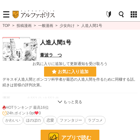
TOP
>
投稿漫画
>
一般漫画
>
少女向け
>
人造人間1号
少女向け
完結
人造人間1号
葦波ラ つ
お気に入りに追加して更新通知を受け取ろう
お気に入り追加
デキスギ人造人間とポンコツ科学者が最恐の人造人間を作るために同棲する話。
続きは皆様の評判次第。
漫画
8,552 位 / 8,552 件
HOTランキング 最高16位
少女向け
1,155 位 / 1,155 件
24h.ポイント
0pt
0
お気に入り
かわいい
ほのぼの
0
恋愛
ファンタジー
ラブコメ
24h.ポイント
0 pt
アプリで読む