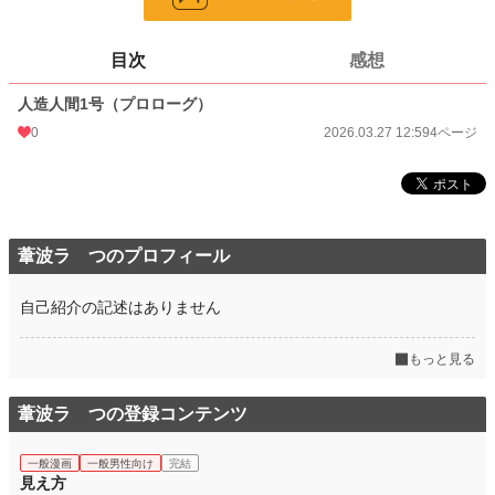
ページ数
4
更新日時
2026.03.27 12:59
目次
感想
初回公開日時
2026.03.27 12:59
人造人間1号（プロローグ）
週間ポイント
0 pt (8,552 位)
0
2026.03.27 12:59
4ページ
月間ポイント
0 pt (8,552 位)
年間ポイント
397 pt (2,077 位)
累計ポイント
397 pt (8,336 位)
葦波ラ つのプロフィール
自己紹介の記述はありません
もっと見る
葦波ラ つの登録コンテンツ
一般漫画
一般男性向け
完結
見え方