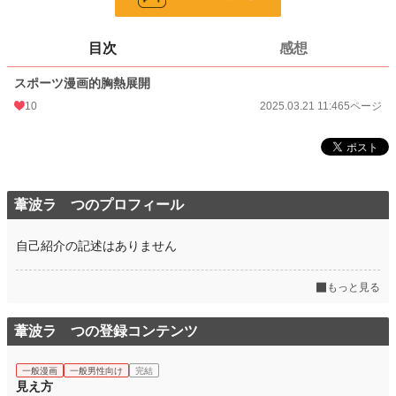
更新日時
2025.03.21 11:46
目次
感想
初回公開日時
2025.03.21 11:46
スポーツ漫画的胸熱展開
週間ポイント
0 pt (8,551 位)
10
2025.03.21 11:46
5ページ
月間ポイント
0 pt (8,551 位)
年間ポイント
119 pt (3,136 位)
累計ポイント
690 pt (7,392 位)
葦波ラ つのプロフィール
自己紹介の記述はありません
もっと見る
葦波ラ つの登録コンテンツ
一般漫画
一般男性向け
完結
見え方