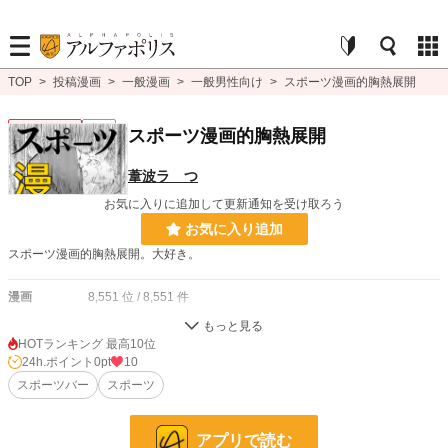
TOP
>
投稿漫画
>
一般漫画
>
一般男性向け
>
スポーツ漫画的胸熱展開
一般男性向け
完結
スポーツ漫画的胸熱展開
葦波ラ つ
お気に入りに追加して更新通知を受け取ろう
お気に入り追加
スポーツ漫画的胸熱展開。大好き。
漫画
8,551 位 / 8,551 件
一般男性向け
2,371 位 / 2,371 件
HOTランキング 最高10位
24h.ポイント
0pt
10
お気に入り
1
スポーツバー
スポーツ
24h.ポイント
0 pt
ページ数
5
アプリで読む