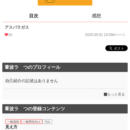
更新日時
2025.05.01 10:59
目次
感想
初回公開日時
2025.05.01 10:59
アスパラガス
週間ポイント
0 pt (8,554 位)
10
2025.05.01 10:59
4ページ
月間ポイント
0 pt (8,554 位)
年間ポイント
7 pt (7,465 位)
累計ポイント
404 pt (8,321 位)
葦波ラ つのプロフィール
自己紹介の記述はありません
もっと見る
葦波ラ つの登録コンテンツ
一般漫画
一般男性向け
完結
見え方