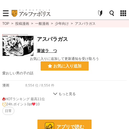
TOP
>
投稿漫画
>
一般漫画
>
少年向け
>
アスパラガス
少年向け
完結
アスパラガス
葦波ラ つ
お気に入りに追加して更新通知を受け取ろう
お気に入り追加
愛おしい男の子の話
漫画
8,554 位 / 8,554 件
少年向け
2,488 位 / 2,488 件
HOTランキング 最高11位
24h.ポイント
0pt
10
お気に入り
1
日常
24h.ポイント
0 pt
ページ数
4
アプリで読む