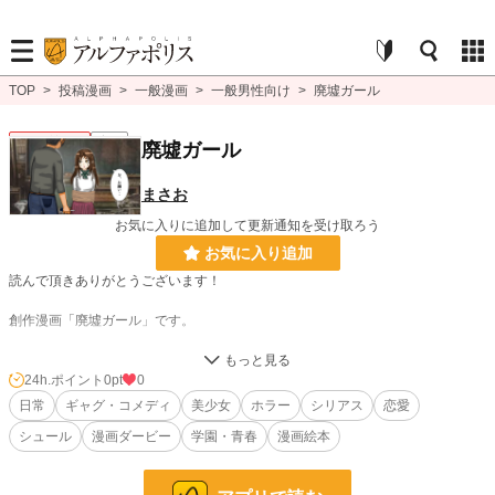
TOP
>
投稿漫画
>
一般漫画
>
一般男性向け
>
廃墟ガール
一般男性向け
完結
廃墟ガール
まさお
お気に入りに追加して更新通知を受け取ろう
お気に入り追加
読んで頂きありがとうございます！
創作漫画「廃墟ガール」です。
--物語--
24h.ポイント
0pt
0
肝試しでとある廃墟に訪れた本田とその先輩
日常
ギャグ・コメディ
美少女
ホラー
シリアス
恋愛
霊感があると自称していた先輩に対し、全く無いと思っていた本田。しかし、建
シュール
漫画ダービー
学園・青春
漫画絵本
物に入ると、先輩には見えないものが本田には見えてしまう‥
本田と幽霊少女が繰り広げる、ホラーギャグストーリーです。