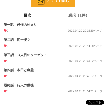
アプリで読む
宜しくお願い致します😎
目次
感想（1件）
漫画
8,555 位 / 8,555 件
一般男性向け
2,374 位 / 2,374 件
第一話 恐怖の始まり
0
2022.04.20 20:36
20ページ
お気に入り
6
第二話 同一犯？
24h.ポイント
0 pt
0
2022.04.20 20:41
18ページ
ページ数
88
第三話 ３人目のターゲット
更新日時
2022.04.20 20:51
0
2022.04.20 20:44
12ページ
初回公開日時
2022.04.20 20:36
第四話 本田と幽霊
週間ポイント
0 pt (8,555 位)
0
2022.04.20 20:48
17ページ
月間ポイント
7 pt (2,324 位)
最終話 犯人の動機
年間ポイント
119 pt (3,136 位)
0
2022.04.20 20:51
21ページ
累計ポイント
5,176 pt (3,248 位)