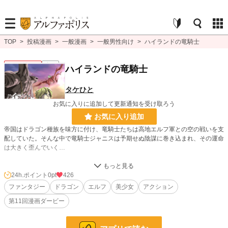
TOP
>
投稿漫画
>
一般漫画
>
一般男性向け
>
ハイランドの竜騎士
一般男性向け
完結
ハイランドの竜騎士
タケひと
お気に入りに追加して更新通知を受け取ろう
お気に入り追加
帝国はドラゴン種族を味方に付け、竜騎士たちは高地エルフ軍との空の戦いを支
配していた。そんな中で竜騎士ジャニスは予期せぬ陰謀に巻き込まれ、その運命
は大きく歪んでいく…
24h.ポイント
0pt
426
漫画
8,557 位 / 8,557 件
ファンタジー
ドラゴン
エルフ
美少女
アクション
一般男性向け
2,375 位 / 2,375 件
第11回漫画ダービー
お気に入り
200