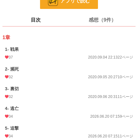
アプリで読む
24h.ポイント
0 pt
ページ数
219
目次
感想（9件）
更新日時
2022.11.02 21:01
初回公開日時
2020.09.04 22:13
1章
週間ポイント
28 pt (498 位)
1- 戦果
月間ポイント
364 pt (286 位)
37
2020.09.04 22:13
22ページ
年間ポイント
1,296 pt (1,022 位)
2- 瀕死
32
2020.09.05 20:27
10ページ
累計ポイント
44,041 pt (656 位)
3- 裏切
32
2020.09.06 20:31
11ページ
4- 逃亡
34
2026.06.20 07:15
9ページ
5- 追撃
34
2026.06.20 07:15
11ページ