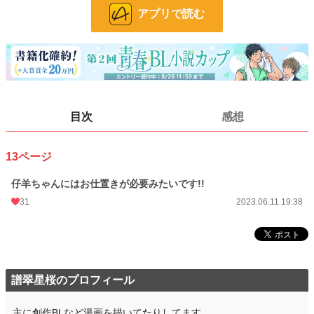
お気に入り
29
アプリで読む
24h.ポイント
21 pt
話数
1
更新日時
2023.06.11 19:38
初回公開日時
2023.06.11 19:38
目次
感想
週間ポイント
402 pt (57 位)
月間ポイント
1,131 pt (77 位)
13ページ
年間ポイント
10,200 pt (116 位)
仔羊ちゃんにはお仕置きが必要みたいです!!
累計ポイント
58,808 pt (278 位)
31
2023.06.11 19:38
譜翠星桜のプロフィール
主に創作BLなど漫画を描いてたりしてます。