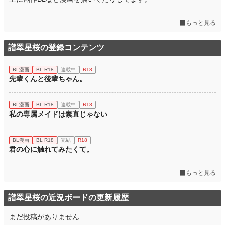
もっと見る
譜翠星桜の登録コンテンツ
BL漫画
BL R18
連載中
R18
先輩くんと後輩ちゃん。
BL漫画
BL R18
連載中
R18
私の専属メイドは素直じゃない
BL漫画
BL R18
完結
R18
君の心に触れてみたくて。
もっと見る
譜翠星桜の近況ボードの更新履歴
まだ投稿がありません