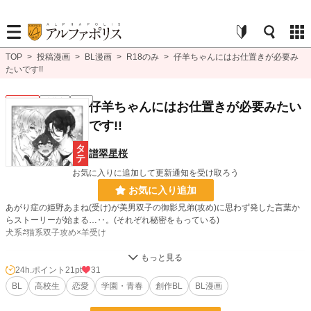
TOP
>
投稿漫画
>
BL漫画
>
R18のみ
>
仔羊ちゃんにはお仕置きが必要み
たいです!!
BL R18
連載中
R18
仔羊ちゃんにはお仕置きが必要みたい
です!!
譜翠星桜
お気に入りに追加して更新通知を受け取ろう
お気に入り追加
あがり症の姫野あまね(受け)が美男双子の御影兄弟(攻め)に思わず発した言葉か
らストーリーが始まる…‥。(それぞれ秘密をもっている)
犬系⇄猫系双子攻め×羊受け
BL漫画
96 位 / 1,406 件
24h.ポイント
21pt
31
BL
高校生
恋愛
学園・青春
創作BL
BL漫画
BL R18
33 位 / 326 件