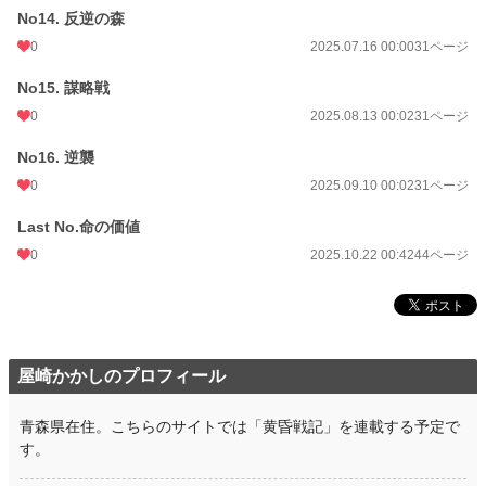
No14. 反逆の森
0
2025.07.16 00:00
31ページ
No15. 謀略戦
0
2025.08.13 00:02
31ページ
No16. 逆襲
0
2025.09.10 00:02
31ページ
Last No.命の価値
0
2025.10.22 00:42
44ページ
屋崎かかしのプロフィール
青森県在住。こちらのサイトでは「黄昏戦記」を連載する予定で
す。