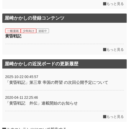
もっと見る
屋崎かかしの登録コンテンツ
一般漫画
少年向け
連載中
黄昏戦記
もっと見る
屋崎かかしの近況ボードの更新履歴
2025-10-22 00:45:57
「黄昏戦記」第三章 帝国の野望 の次回公開予定について
2020-04-11 22:25:46
「黄昏戦記 外伝」連載開始のお知らせ
もっと見る