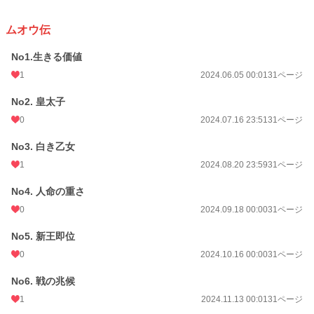
ムオウ伝
No1.生きる価値
1
2024.06.05 00:01
31ページ
No2. 皇太子
0
2024.07.16 23:51
31ページ
No3. 白き乙女
1
2024.08.20 23:59
31ページ
No4. 人命の重さ
0
2024.09.18 00:00
31ページ
No5. 新王即位
0
2024.10.16 00:00
31ページ
No6. 戦の兆候
1
2024.11.13 00:01
31ページ