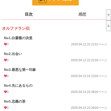
ページ数
1,215
更新日時
2025.10.22 00:42
目次
感想
初回公開日時
2020.04.11 22:21
オルファラン伝
週間ポイント
0 pt (8,555 位)
月間ポイント
0 pt (8,555 位)
No1.白薔薇の決意
0
2020.04.11 22:21
31ページ
年間ポイント
1,013 pt (1,225 位)
No2.出会い
累計ポイント
15,750 pt (1,496 位)
0
2020.04.12 22:22
16ページ
No3.最悪な第一印象
0
2020.04.13 22:13
16ページ
No4.先にあるもの
0
2020.04.14 22:38
16ページ
No5.忠義の形
0
2020.04.15 22:28
16ページ