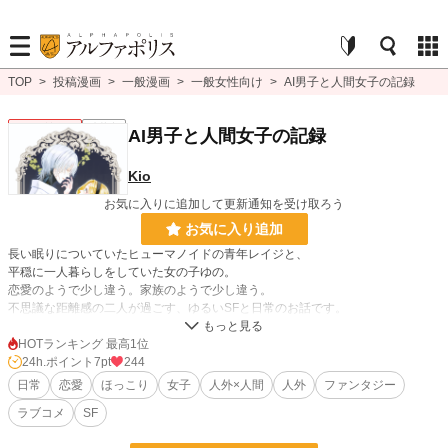
TOP
>
投稿漫画
>
一般漫画
>
一般女性向け
>
AI男子と人間女子の記録
一般女性向け
連載中
AI男子と人間女子の記録
Kio
お気に入りに追加して更新通知を受け取ろう
お気に入り追加
長い眠りについていたヒューマノイドの青年レイジと、
平穏に一人暮らしをしていた女の子ゆの。
恋愛のようで少し違う。家族のようで少し違う。
不思議な距離感の二人が過ごす、ゆるいSFと日常のお話です。
ゆっくり更新になりますが、少しずつ続きを公開していく予定です。
HOTランキング 最高1位
※しばらくは毎週月曜に更新予定です。
24h.ポイント
7pt
244
日常
恋愛
ほっこり
女子
人外×人間
人外
ファンタジー
漫画
253 位 / 8,555 件
ラブコメ
SF
一般女性向け
118 位 / 2,538 件