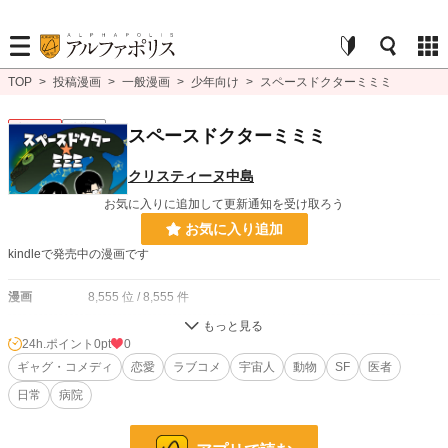
TOP
>
投稿漫画
>
一般漫画
>
少年向け
>
スペースドクターミミミ
少年向け
連載中
スペースドクターミミミ
クリスティーヌ中島
お気に入りに追加して更新通知を受け取ろう
お気に入り追加
kindleで発売中の漫画です
漫画
8,555 位 / 8,555 件
少年向け
2,488 位 / 2,488 件
24h.ポイント
0pt
0
お気に入り
ギャグ・コメディ
1
恋愛
ラブコメ
宇宙人
動物
SF
医者
日常
病院
24h.ポイント
0 pt
ページ数
24