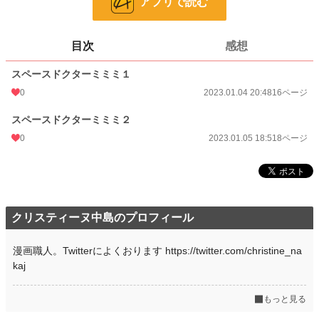
アプリで読む
更新日時
2023.01.05 18:51
初回公開日時
2023.01.04 20:48
目次
感想
週間ポイント
0 pt (8,555 位)
スペースドクターミミミ１
月間ポイント
0 pt (8,555 位)
0
2023.01.04 20:48
16ページ
年間ポイント
42 pt (4,643 位)
スペースドクターミミミ２
0
2023.01.05 18:51
8ページ
累計ポイント
1,026 pt (6,593 位)
クリスティーヌ中島のプロフィール
漫画職人。Twitterによくおります https://twitter.com/christine_na
kaj
もっと見る