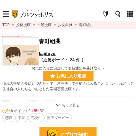
TOP
>
投稿漫画
>
一般漫画
>
少女向け
>
春町組曲
少女向け
連載中
春町組曲
kajifuyu
（近況ボード：
24 件
）
お気に入りに追加して更新通知を受け取ろう
お気に入り追加
憧れの生徒会長に近づきたくて、意を決して生徒会に入ることにしたけれど…？
生徒会の人たちを中心とした学園恋愛漫画です。
漫画
8,555 位 / 8,555 件
24h.ポイント
0pt
452
少女向け
1,155 位 / 1,155 件
恋愛
学園
高校生
漫画ダービー
お気に入り
9
24h.ポイント
0 pt
アプリで読む