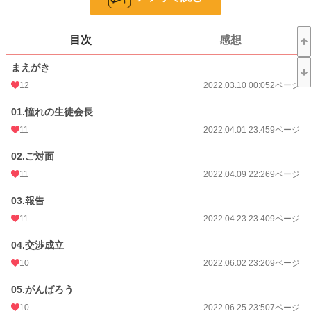
ページ数
370
目次
感想
更新日時
2026.03.29 21:29
まえがき
初回公開日時
2022.03.10 00:05
12
2022.03.10 00:05
2ページ
週間ポイント
0 pt (8,555 位)
01.憧れの生徒会長
月間ポイント
14 pt (1,877 位)
11
2022.04.01 23:45
9ページ
年間ポイント
1,020 pt (1,217 位)
02.ご対面
累計ポイント
19,226 pt (1,304 位)
11
2022.04.09 22:26
9ページ
03.報告
11
2022.04.23 23:40
9ページ
04.交渉成立
10
2022.06.02 23:20
9ページ
05.がんばろう
10
2022.06.25 23:50
7ページ