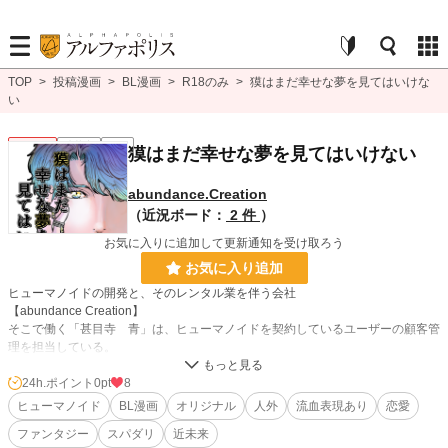
TOP
>
投稿漫画
>
BL漫画
>
R18のみ
>
獏はまだ幸せな夢を見てはいけな
い
BL R18
連載中
R18
獏はまだ幸せな夢を見てはいけない
abundance.Creation
（近況ボード：
2 件
）
お気に入りに追加して更新通知を受け取ろう
お気に入り追加
ヒューマノイドの開発と、そのレンタル業を伴う会社
【abundance Creation】
そこで働く「甚目寺 青」は、ヒューマノイドを契約しているユーザーの顧客管
理を担当している。
パートナーの「ミヤ」と共に定期的にユーザー宅を訪問し
ヒューマノイドとユーザーの現状確認を行っている青だったが
24h.ポイント
0pt
8
ある日、1人のユーザーがノイドのレンタル料金を滞納していることが発覚し…
ヒューマノイド
BL漫画
オリジナル
人外
流血表現あり
恋愛
ファンタジー
スパダリ
近未来
BL漫画
1,406 位 / 1,406 件