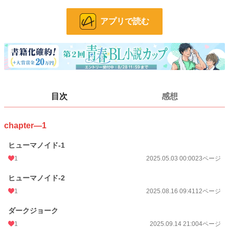
BL R18
326 位 / 326 件
アプリで読む
お気に入り
5
24h.ポイント
0 pt
ページ数
84
更新日時
2026.03.01 22:00
目次
感想
初回公開日時
2025.05.03 00:00
週間ポイント
14 pt (498 位)
chapter―1
月間ポイント
28 pt (819 位)
ヒューマノイド-1
1
2025.05.03 00:00
23ページ
年間ポイント
5,415 pt (217 位)
累計ポイント
6,999 pt (998 位)
ヒューマノイド-2
1
2025.08.16 09:41
12ページ
ダークジョーク
1
2025.09.14 21:00
4ページ