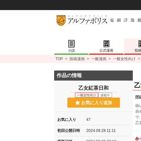
小説
公式漫画
投
TOP
>
投稿漫画
>
一般漫画
>
一般女性向け
>
作品の情報
乙
乙女紅茶日和
一般女性向け
連載中
m
お気に入り追加
幼
自
で
お気に入り
47
乙
初回公開日時
2024.09.28 11:11