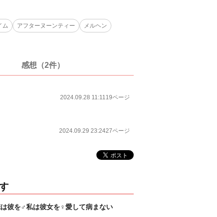
イム
アフターヌーンティー
メルヘン
感想（2件）
2024.09.28 11:11
19ページ
2024.09.29 23:24
27ページ
す
俺は彼を♂私は彼女を♀愛して病まない