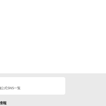
公式SNS一覧
情報