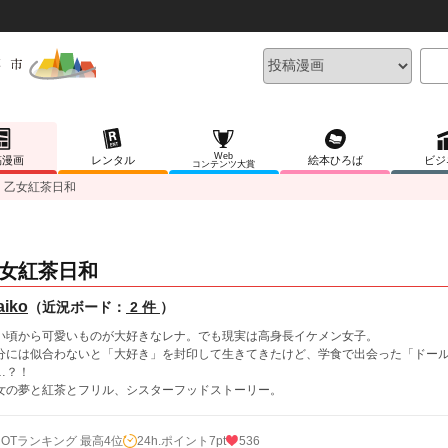
Web
稿漫画
レンタル
絵本ひろば
ビジ
コンテンツ大賞
乙女紅茶日和
女紅茶日和
aiko
（近況ボード：
2 件
）
い頃から可愛いものが大好きなレナ。でも現実は高身長イケメン女子。
分には似合わないと「大好き」を封印して生きてきたけど、学食で出会った「ドー
…？！
女の夢と紅茶とフリル、シスターフッドストーリー。
HOTランキング 最高4位
24h.ポイント
7pt
536