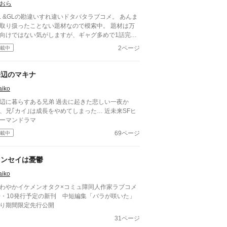
おら
L &GLの勘違いすれ違いドタバタラブコメ。 あんま
取り扱ったことない題材なので模索中。 題材は万
向けではない気がしますが、ギャグ多めで1話完結
ゆる〜くみんなが読みやすい作風でいきたいです。
2ページ
載中
海辺のマキナ
aiko
辺に暮らすある兄弟 過去に起きた悲しい一夜か
、兄｢カイ｣は成長をやめてしまった… 近未来SFヒ
ーマンドラマ
69ページ
載中
センセイは憂鬱
aiko
わやかイケメンオタク×コミュ障同人作家ラブコメ
0・10発行予定の新刊 中短編集「バラが咲いた」
り期間限定先行公開
31ページ