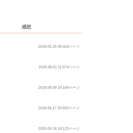
感想
2026.05.26 09:32
4ページ
2026.06.01 11:07
4ページ
2026.06.09 18:16
4ページ
2026.06.17 20:59
3ページ
2026.06.24 18:12
3ページ