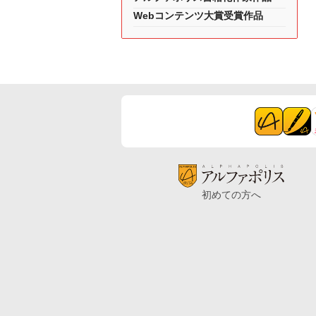
Webコンテンツ大賞受賞作品
初めての方へ