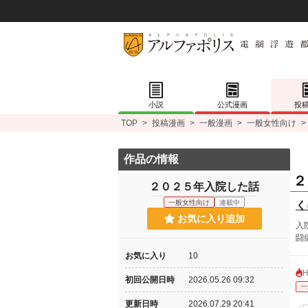
小説
公式漫画
投
TOP
>
投稿漫画
>
一般漫画
>
一般女性向け
>
作品の情報
２
２０２５年入院した話
一般女性向け
連載中
く
お気に入り追加
入
闘
お気に入り
10
初回公開日時
2026.05.26 09:32
一
更新日時
2026.07.29 20:41