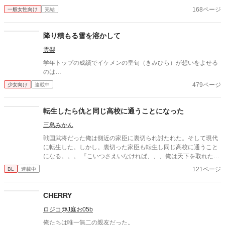
168ページ
一般女性向け
完結
降り積もる雪を溶かして
雲梨
学年トップの成績でイケメンの皇旬（きみひら）が想いをよせる
のは…
479ページ
少女向け
連載中
転生したら仇と同じ高校に通うことになった
三島みかん
戦国武将だった俺は側近の家臣に裏切られ討たれた。そして現代
に転生した。しかし。裏切った家臣も転生し同じ高校に通うこと
になる。。。 『こいつさえいなければ、、、俺は天下を取れたの
に』 同じ時代に転生してしまった不運に悩む日々 なぜお前は俺を
121ページ
BL
連載中
裏切ったのか。。。？
CHERRY
ロジコ@J庭お05b
俺たちは唯一無二の親友だった。