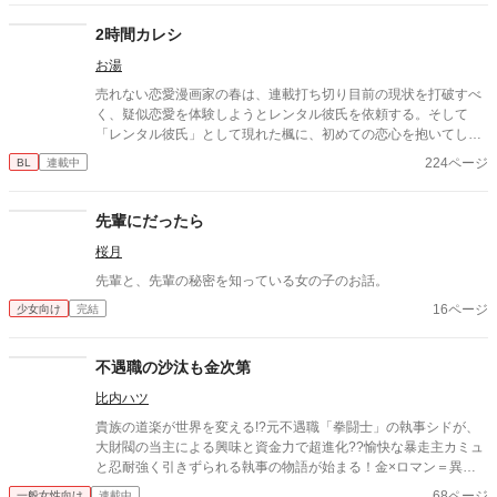
番外編です ※本編は電子書籍配信中のため掲載していません
2時間カレシ
お湯
売れない恋愛漫画家の春は、連載打ち切り目前の現状を打破すべ
く、疑似恋愛を体験しようとレンタル彼氏を依頼する。そして
「レンタル彼氏」として現れた楓に、初めての恋心を抱いてしま
う。(ラフ～下描きクオリティです)
224ページ
BL
連載中
先輩にだったら
桜月
先輩と、先輩の秘密を知っている女の子のお話。
16ページ
少女向け
完結
不遇職の沙汰も金次第
比内ハツ
貴族の道楽が世界を変える!?元不遇職「拳闘士」の執事シドが、
大財閥の当主による興味と資金力で超進化??愉快な暴走主カミュ
と忍耐強く引きずられる執事の物語が始まる！金×ロマン＝異色
のバディファンタジー！ 同人誌の内容を掲載してます。頒布から
68ページ
一般女性向け
連載中