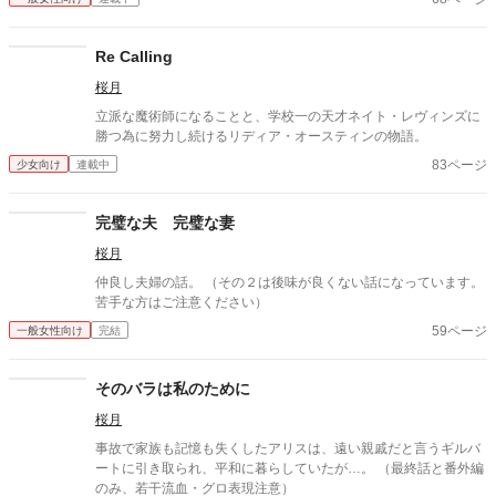
1年くらい経ったため載せます
Re Calling
桜月
立派な魔術師になることと、学校一の天才ネイト・レヴィンズに
勝つ為に努力し続けるリディア・オースティンの物語。
83ページ
少女向け
連載中
完璧な夫 完璧な妻
桜月
仲良し夫婦の話。 （その２は後味が良くない話になっています。
苦手な方はご注意ください）
59ページ
一般女性向け
完結
そのバラは私のために
桜月
事故で家族も記憶も失くしたアリスは、遠い親戚だと言うギルバ
ートに引き取られ、平和に暮らしていたが…。 （最終話と番外編
のみ、若干流血・グロ表現注意）