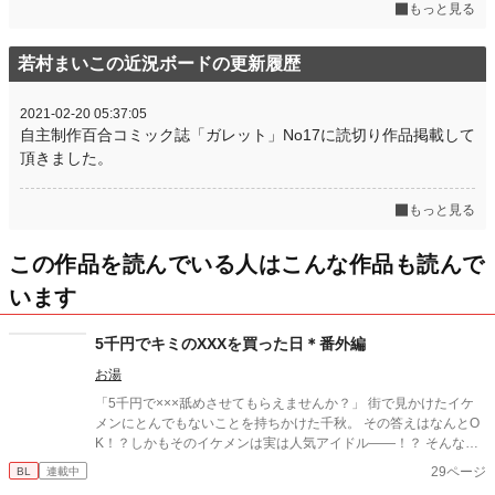
もっと見る
若村まいこの近況ボードの更新履歴
2021-02-20 05:37:05
自主制作百合コミック誌「ガレット」No17に読切り作品掲載して
頂きました。
もっと見る
この作品を読んでいる人はこんな作品も読んで
います
5千円でキミのXXXを買った日＊番外編
お湯
「5千円で×××舐めさせてもらえませんか？」 街で見かけたイケ
メンにとんでもないことを持ちかけた千秋。 その答えはなんとO
K！？しかもそのイケメンは実は人気アイドル――！？ そんなと
んでもない出会いのふたりも、いまは恋人同士！ ちょっとエッチ
29ページ
BL
連載中
な千秋と、そんな千秋が可愛い大牙の、可愛くて優しいほのぼの