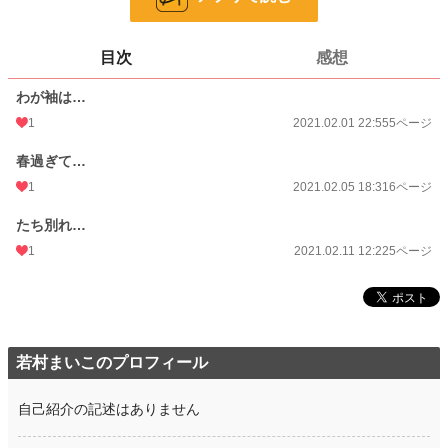
ページ数
16
目次
感想
更新日時
2021.02.11 12:22
わが袖は…
初回公開日時
2021.02.01 22:55
1
2021.02.01 22:55
5ページ
週間ポイント
56 pt (351 位)
春過ぎて…
月間ポイント
266 pt (388 位)
1
2021.02.05 18:31
6ページ
年間ポイント
1,141 pt (1,132 位)
たち別れ…
累計ポイント
7,949 pt (2,496 位)
1
2021.02.11 12:22
5ページ
若村まいこのプロフィール
自己紹介の記述はありません