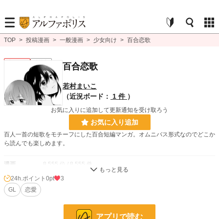
TOP
>
投稿漫画
>
一般漫画
>
少女向け
>
百合恋歌
少女向け
連載中
百合恋歌
若村まいこ
（近況ボード：
1 件
）
お気に入りに追加して更新通知を受け取ろう
お気に入り追加
百人一首の短歌をモチーフにした百合短編マンガ。オムニバス形式なのでどこか
ら読んでも楽しめます。
漫画
8,555 位 / 8,555 件
24h.ポイント
0pt
3
少女向け
1,155 位 / 1,155 件
GL
恋愛
お気に入り
18
24h.ポイント
0 pt
アプリで読む