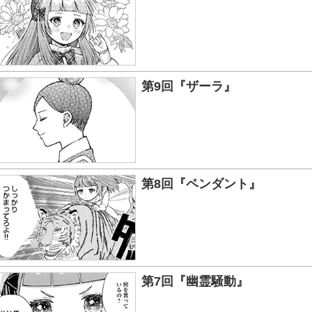
ある。
第9回『ザーラ』
第8回『ペンダント』
第7回『幽霊騒動』