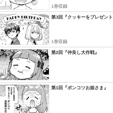
1巻収録
第3回『クッキーをプレゼント
1巻収録
第2回『仲良し大作戦』
第1回『ポンコツお姫さま』