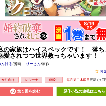
私の家族はハイスペックです！ 落ち
溺愛されつつ世界救っちゃいます！
ゆんける
/漫画
りーさん
/原作
お
毎月第二水曜日
更新
(次回更
女性向け
レジーナ
連載中
第１回を読む
原作小説の連載はこちら