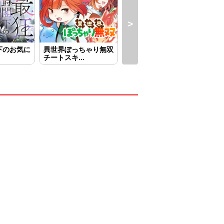
下のお気に
異世界ぽっちゃり無双
異世界へ誤召喚されち
王
チートスキ...
ゃいました...
～虐