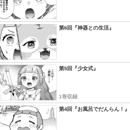
第6回『神器との生活』
第5回『少女式』
1巻収録
第4回『お風呂でだんらん！』