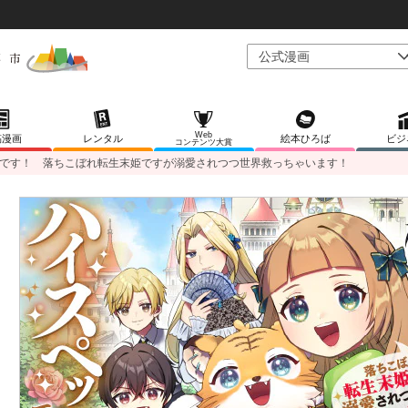
Web
稿漫画
レンタル
絵本ひろば
ビジ
コンテンツ大賞
です！ 落ちこぼれ転生末姫ですが溺愛されつつ世界救っちゃいます！