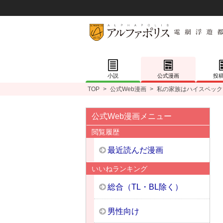
小説
公式漫画
投
TOP
>
公式Web漫画
>
私の家族はハイスペック
公式Web漫画メニュー
閲覧履歴
最近読んだ漫画
いいねランキング
総合（TL・BL除く）
男性向け