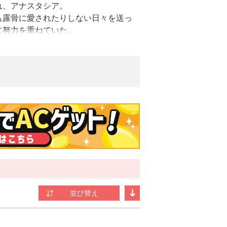
れ、アナスタシア。
も露骨に愛されたりしない日々を送っ
に努力を重ねていた。
う、誰にも内緒の使命」の話をされ
姫を溺愛している家族は、彼女が危険
』(原作：四季葉・ツギクル)などがあ
こと。
たので、すべて無視することにしたのです
ために』（いずれもアルファポリス刊）が