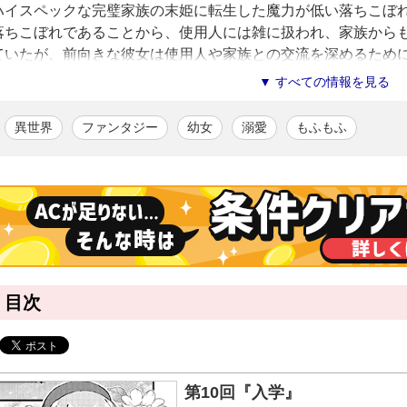
ハイスペックな完璧家族の末姫に転生した魔力が低い落ちこぼ
落ちこぼれであることから、使用人には雑に扱われ、家族から
ていたが、前向きな彼女は使用人や家族との交流を深めるため
そんなある日、アナスタシアを転生させた女神から「世界を救
▼ すべての情報を見る
る。アナスタシアは女神の頼みを引き受けるも、実は密かに末
な目に遭うのを全力で防ごうとしてきて――!?
異世界
ファンタジー
幼女
溺愛
もふもふ
秘密だらけの愛されファンタジー、待望のコミカライズ！
ゆんける
/漫画
兵庫県出身。
可愛らしくイキイキとしたキャラクター描写が持ち味の作家。
代表作に『もふもふの神様と旅に出ます。神殿には二度と戻りません！
る。
目次
趣味はスーパー銭湯通いと全国の水族館で暮らすアザラシを観察する
一人で東南アジアを旅をするのが夢。
りーさん
/原作
愛知県在住。甘いものや猫が大好き。主な著作に『悪役令嬢に転生し
第10回『入学』
が……？』『私の家族はハイスペックです！』『転生チートは家族の