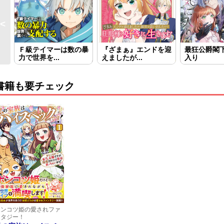
Ｆ級テイマーは数の暴
『ざまぁ』エンドを迎
最狂公爵閣
力で世界を...
えましたが...
入り
書籍も要チェック
ポンコツ姫の愛されファ
ンタジー！