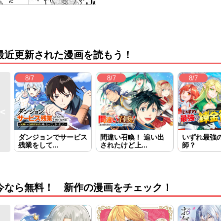
最近更新された漫画を読もう！
8/7
8/7
8/7
ダンジョンでサービス
間違い召喚！ 追い出
いずれ最強
残業をして...
されたけど上...
師？
今なら無料！ 新作の漫画をチェック！