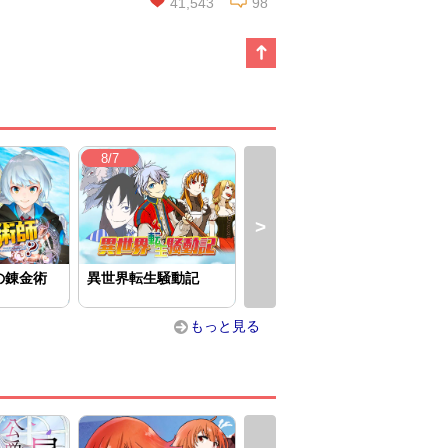
41,543
98
この話を読む
コメントを見る
8/7
8/6
8/
の錬金術
異世界転生騒動記
５回目の人生、転生し
処刑
たら死にそ...
第六
もっと見る