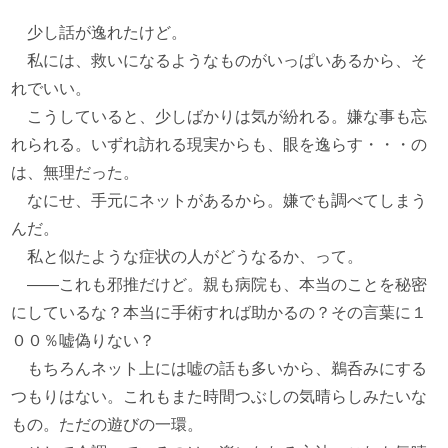
少し話が逸れたけど。
私には、救いになるようなものがいっぱいあるから、そ
れでいい。
こうしていると、少しばかりは気が紛れる。嫌な事も忘
れられる。いずれ訪れる現実からも、眼を逸らす・・・の
は、無理だった。
なにせ、手元にネットがあるから。嫌でも調べてしまう
んだ。
私と似たような症状の人がどうなるか、って。
――これも邪推だけど。親も病院も、本当のことを秘密
にしているな？本当に手術すれば助かるの？その言葉に１
００％嘘偽りない？
もちろんネット上には嘘の話も多いから、鵜呑みにする
つもりはない。これもまた時間つぶしの気晴らしみたいな
もの。ただの遊びの一環。