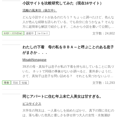
小説サイトを比較研究してみた（現在16サイト）
流離の風来坊（病欠中）
どんな小説サイトがあるのだろう？ ちょっと調べたけど、色んな
人が色んな経験を語られている。でも自分に合うかなぁ？ そんな
方に超簡単な解説で紹介します。 これから小説を書いて公開して
みようという初心者の方向けです。 ……と思って作っていたので
文字数：24,802
ｴｯｾｲ・ﾉﾝﾌｨｸｼｮﾝ
連載中
ｼｮｰﾄｼｮｰﾄ
すが、中級者どころか上級者の方にも刺さるところがあるようで
嬉しいです。 ★このコラムはリアルに影響しそうになったと感じ
た時点で削除する可能性があります。
わたしの下着 母の私をＢＢＡ～と呼ぶことのある息子
がまさか．．．
MisakiNonagase
39才の母・真知子は息子が私の下着を持ち出していることに気づ
いた。 ネットで同様の事象がないか調べると、案外多いようだ。
さて、真知子は息子を問い詰める？ それとも気づかないふりを
続けてあげるか？ そのほかに外伝も綴りました。
文字数：11,293
青春
完結
短編
同じアパートに住む年上未亡人美女は甘すぎる。
ピコサイクス
大学生の翔太は、一人暮らしを始めたばかり。 真下の階に住むの
は、落ち着いた色気と優しさを併せ持つ大人の女性・水無瀬紗