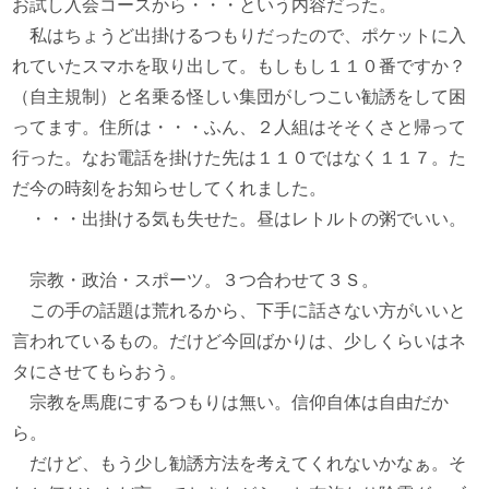
お試し入会コースから・・・という内容だった。
私はちょうど出掛けるつもりだったので、ポケットに入
れていたスマホを取り出して。もしもし１１０番ですか？
（自主規制）と名乗る怪しい集団がしつこい勧誘をして困
ってます。住所は・・・ふん、２人組はそそくさと帰って
行った。なお電話を掛けた先は１１０ではなく１１７。た
だ今の時刻をお知らせしてくれました。
・・・出掛ける気も失せた。昼はレトルトの粥でいい。
宗教・政治・スポーツ。３つ合わせて３Ｓ。
この手の話題は荒れるから、下手に話さない方がいいと
言われているもの。だけど今回ばかりは、少しくらいはネ
タにさせてもらおう。
宗教を馬鹿にするつもりは無い。信仰自体は自由だか
ら。
だけど、もう少し勧誘方法を考えてくれないかなぁ。そ