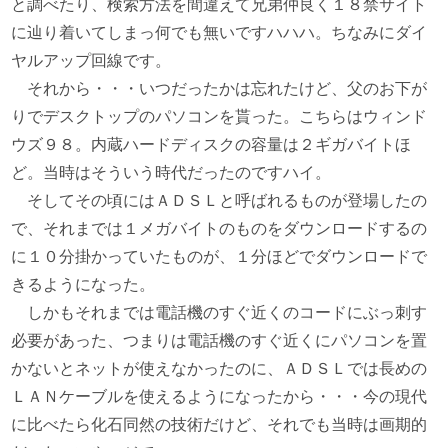
と調べたり、検索方法を間違えて兄弟仲良く１８禁サイト
に辿り着いてしまっ何でも無いですハハハ。ちなみにダイ
ヤルアップ回線です。
それから・・・いつだったかは忘れたけど、父のお下が
りでデスクトップのパソコンを貰った。こちらはウィンド
ウズ９８。内蔵ハードディスクの容量は２ギガバイトほ
ど。当時はそういう時代だったのですハイ。
そしてその頃にはＡＤＳＬと呼ばれるものが登場したの
で、それまでは１メガバイトのものをダウンロードするの
に１０分掛かっていたものが、１分ほどでダウンロードで
きるようになった。
しかもそれまでは電話機のすぐ近くのコードにぶっ刺す
必要があった、つまりは電話機のすぐ近くにパソコンを置
かないとネットが使えなかったのに、ＡＤＳＬでは長めの
ＬＡＮケーブルを使えるようになったから・・・今の現代
に比べたら化石同然の技術だけど、それでも当時は画期的