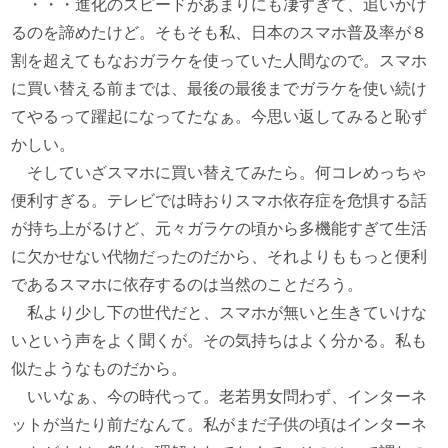
・・・進化のスピードがあまりにも凄すぎて、追いかけ
るのを諦めたけど。そもそも私、日本のスマホ普及率が８
割を超えてもなおガラケを使っていた人間なので。スマホ
に買い替える前までは、最後の最後までガラケを使い続け
てやるって躍起になってたなぁ。今思い返してみると恥ず
かしい。
そしていざスマホに買い替えてみたら。何コレめっちゃ
便利すぎる。テレビでは時おりスマホ依存症を危惧する話
が持ち上がるけど、元々ガラケの頃から多機能すぎて生活
に欠かせない代物だったのだから、それよりももっと便利
であるスマホに依存するのは当然のことだろう。
私より少し下の世代だと、スマホが無いと生きていけな
いという声をよく聞くが。その気持ちはよく分かる。私も
似たようなものだから。
いいなぁ、今の時代って。老若男女問わず、インターネ
ットが当たり前だなんて。私がまだ子供の頃はインターネ