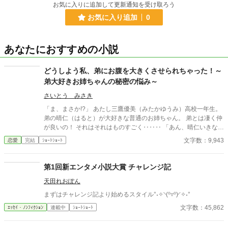
お気に入りに追加して更新通知を受け取ろう
お気に入り追加
0
あなたにおすすめの小説
どうしよう私、弟にお腹を大きくさせられちゃった！～
弟大好きお姉ちゃんの秘密の悩み～
さいとう みさき
「ま、まさか!?」 あたし三鷹優美（みたかゆうみ）高校一年生。
弟の晴仁（はると）が大好きな普通のお姉ちゃん。 弟とは凄く仲
が良いの！ それはそれはものすごく‥‥‥ 「あん、晴仁いきなり
そんなのお口に入らないよぉ～♡」 そんな関係のあたしたち。 で
文字数：9,943
恋愛
完結
ｼｮｰﾄｼｮｰﾄ
もある日トイレであたしはアレが来そうなのになかなか来ないの
も気にもせずスカートのファスナーを上げると‥‥‥ 「うそっ！
お腹が出て来てる!?」 お姉ちゃんの秘密の悩みです。
第1回新エンタメ小説大賞 チャレンジ記
天田れおぽん
まずはチャレンジ記より始めるスタイル°˖✧◝(⁰▿⁰)◜✧˖°
文字数：45,862
ｴｯｾｲ・ﾉﾝﾌｨｸｼｮﾝ
連載中
ｼｮｰﾄｼｮｰﾄ