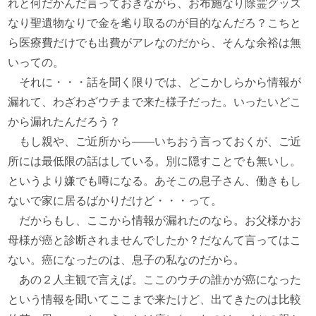
れと何だかんだ言っておきながら、お布施なり除霊グッズ
なり聖遺物なりで金を毟り取るのが目的なんだろ？こちと
ら医療費だけでも出費がアレなのだから、そんな余裕は無
いっての。
それに・・・話を聞く限りでは、どこかしらから情報が
漏れて、わざわざウチまで来た様子だった。いったいどこ
から漏れたんだろう？
もし親や、ご近所から――いちおう言っておくが、ご近
所には最低限の話はしている。別に隠すことでも無いし。
というより嫌でも噂になる。あそこの息子さん、働きもし
ないで家に居るばかりだけど・・・って。
だからもし、ここから情報が漏れたのなら。お父様かお
母様が癌と診断されませんでしたか？だなんて言ってはこ
ない。癌になったのは、息子の私なのだから。
あの２人主観で言えば。ここのウチの誰かが癌になった
という情報を聞いてここまで来たけど、出てきたのは比較