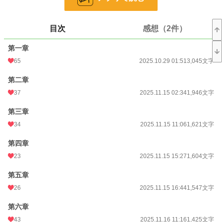
小説
24,711 位 / 228,744 件
目次
感想（2件）
恋愛
10,660 位 / 66,363 件
第一章
お気に入り
81
65
2025.10.29 01:51
3,045文字
24h.ポイント
21 pt
第二章
37
2025.11.15 02:34
1,946文字
文字数
169,997
第三章
更新日時
2026.02.28 22:02
34
2025.11.15 11:06
1,621文字
初回公開日時
2025.10.29 01:51
第四章
週間ポイント
147 pt (28,818 位)
23
2025.11.15 15:27
1,604文字
月間ポイント
970 pt (24,548 位)
第五章
年間ポイント
72,375 pt (7,808 位)
26
2025.11.15 16:44
1,547文字
累計ポイント
72,487 pt (36,389 位)
第六章
43
2025.11.16 11:16
1,425文字