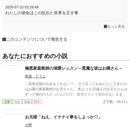
2026-07-15 03:26:49
わたしの使命はこの乱れた世界を正す事
もっと見る
このコンテンツについて報告する
あなたにおすすめの小説
極悪家庭教師の溺愛レッスン～悪魔な彼はお隣さん～
恵喜 どうこ
「高校合格のお礼をくれない？」 そう言っておねだりしてきたの
はお隣の家庭教師のお兄ちゃん。 私よりも10歳上のお兄ちゃんは
ずっと憧れの人だったんだけど、好きだという告白もないままに
男女の関係に発展してしまった私は苦しくて、どうしようもなく
文字数：99,411
恋愛
完結
長編
R15
て、彼の一挙手一投足にただ振り回されてしまっていた。 葵は私
のことを本当はどう思ってるの？ 私は葵のことをどう思ってる
の？ 意地悪なカテキョに翻弄されっぱなし。 こうなったら確かめ
お兄様「ねえ、イケナイ事をしよっか♡」
なくちゃ！ 葵の気持ちも、自分の気持ちも！ だけど甘い誘惑が多
小野
すぎて―― ちょっぴりスパイスをきかせた大人の男と女子高生の