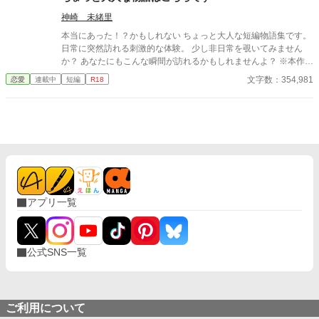
せん。 ※感想やコメントは受け付けることができません。 メンタ
ルが薄氷なもので・・・すみません。 言葉も足りませんが読んで
神崎 未緒里
いただけたら幸いです。 楽しんでいただけたら嬉しく思います。
本当にあった！？かもしれない ちょっと大人な短編物語集です。
日常に突然訪れる刺激的な体験。 少し非日常を覗いてみません
か？ あなたにもこんな瞬間が訪れるかもしれませんよ？ ※本作品
ではGemini PRO、Pixai.artで作成した生成AI画像ならびに Pixa
文字数：354,981
恋愛
連載中
短編
R18
bay並びにUnsplshのロイヤリティフリーの画像を使用していま
す。 ※不定期更新です。 ※文章中の人物名・地名・年代・建物
名・商品名・設定などはすべて架空のものです。
アプリ一覧
公式SNS一覧
ご利用について