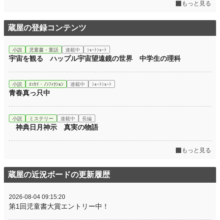
もっと見る
蔵屋の登録コンテンツ
小説
児童書・童話
連載中
ｼｮｰﾄｼｮｰﾄ
宇宙を観る ハップル宇宙望遠鏡の世界 中学生の理科
小説
ｴｯｾｲ・ﾉﾝﾌｨｸｼｮﾝ
連載中
ｼｮｰﾄｼｮｰﾄ
青春真っ只中
小説
ミステリー
連載中
長編
神典日月神示 真実の物語
もっと見る
蔵屋の近況ボードの更新履歴
2026-08-04 09:15:20
第1回児童書大賞エントリー中！