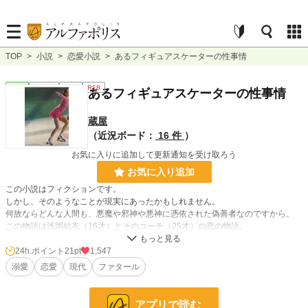
TOP
>
小説
>
恋愛小説
>
あるフィギュアスケーターの性事情
恋愛
連載中
短編
R18
あるフィギュアスケーターの性事情
蔵屋
（近況ボード：
16 件
）
お気に入りに追加して更新通知を受け取ろう
お気に入り追加
この小説はフィクションです。
しかし、そのようなことが現実にあったかもしれません。
何故ならどんな人間も、悪魔や邪神や悪神に憑依された偽善者なのですから。
この物語は浅岡結衣（16才）とそのコーチ（25才）の恋の物語。
そのコーチの名前は高木文哉（25才）という。
24h.ポイント
21pt
1,547
溺愛
恋愛
現代
ファタール
この物語はフィクションです。
実在の人物、団体等とは、一切関係がありません。
アプリで読む