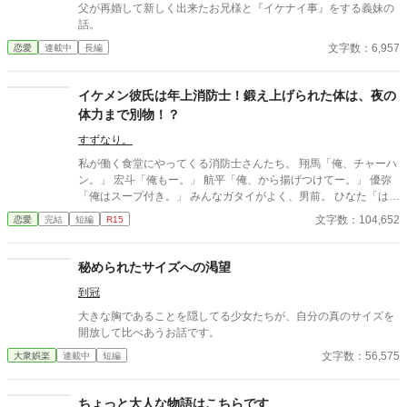
ラブストーリーです。
父が再婚して新しく出来たお兄様と『イケナイ事』をする義妹の
話。
文字数：6,957
恋愛
連載中
長編
イケメン彼氏は年上消防士！鍛え上げられた体は、夜の
体力まで別物！？
すずなり。
私が働く食堂にやってくる消防士さんたち。 翔馬「俺、チャーハ
ン。」 宏斗「俺もー。」 航平「俺、から揚げつけてー。」 優弥
「俺はスープ付き。」 みんなガタイがよく、男前。 ひなた「はー
いっ。ちょっと待ってくださいねーっ。」 慌ただしい昼時を過ぎ
文字数：104,652
恋愛
完結
短編
R15
ると、私の仕事は終わる。 終わった後、私は行かなきゃいけない
ところがある。 ひなた「すみませーん、子供のお迎えにきました
ー。」 保育園に迎えに行かなきゃいけない子、『太陽』。 私は子
秘められたサイズへの渇望
供と一緒に・・・暮らしてる。 ーーーーーーーーーーーーーーー
到冠
ー 翔馬「おいおい嘘だろ？」 宏斗「子供・・・いたんだ・・。」
航平「いくつん時の子だよ・・・・。」 優弥「マジか・・・。」
大きな胸であることを隠してる少女たちが、自分の真のサイズを
消防署で開かれたお祭りに連れて行った太陽。 太陽の存在を知っ
開放して比べあうお話です。
た一人の消防士さんが・・・私に言った。 「俺は太陽がいてもい
文字数：56,575
大衆娯楽
連載中
短編
い。・・・太陽の『パパ』になる。」 「俺はひなたが好き
だ。・・・絶対振り向かせるから覚悟しとけよ？」 ※お話に出て
くる内容は、全て想像の世界です。現実世界とは何ら関係ありま
ちょっと大人な物語はこちらです