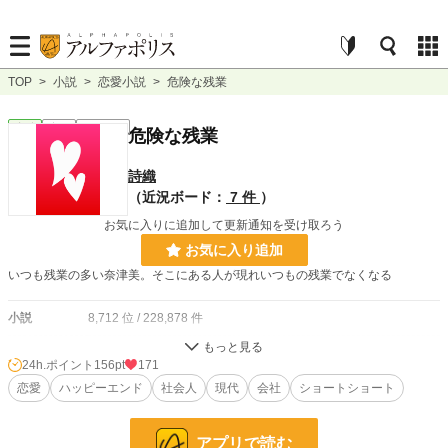
TOP
>
小説
>
恋愛小説
>
危険な残業
恋愛
完結
ｼｮｰﾄｼｮｰﾄ
危険な残業
詩織
（近況ボード：
7 件
）
お気に入りに追加して更新通知を受け取ろう
お気に入り追加
いつも残業の多い奈津美。そこにある人が現れいつもの残業でなくなる
小説
8,712 位 / 228,878 件
恋愛
3,894 位 / 66,383 件
24h.ポイント
156pt
171
お気に入り
恋愛
ハッピーエンド
47
社会人
現代
会社
ショートショート
24h.ポイント
156 pt
アプリで読む