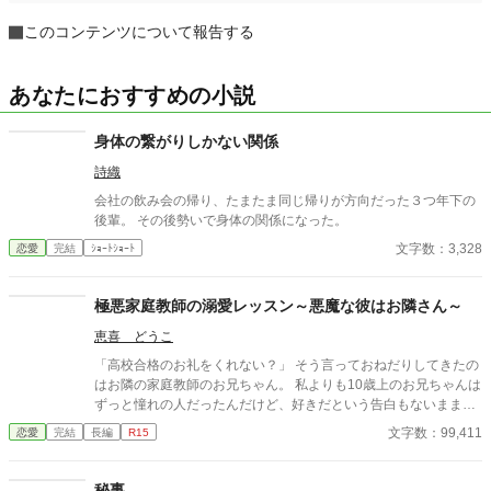
このコンテンツについて報告する
あなたにおすすめの小説
身体の繋がりしかない関係
詩織
会社の飲み会の帰り、たまたま同じ帰りが方向だった３つ年下の
後輩。 その後勢いで身体の関係になった。
文字数：3,328
恋愛
完結
ｼｮｰﾄｼｮｰﾄ
極悪家庭教師の溺愛レッスン～悪魔な彼はお隣さん～
恵喜 どうこ
「高校合格のお礼をくれない？」 そう言っておねだりしてきたの
はお隣の家庭教師のお兄ちゃん。 私よりも10歳上のお兄ちゃんは
ずっと憧れの人だったんだけど、好きだという告白もないままに
男女の関係に発展してしまった私は苦しくて、どうしようもなく
文字数：99,411
恋愛
完結
長編
R15
て、彼の一挙手一投足にただ振り回されてしまっていた。 葵は私
のことを本当はどう思ってるの？ 私は葵のことをどう思ってる
の？ 意地悪なカテキョに翻弄されっぱなし。 こうなったら確かめ
秘事