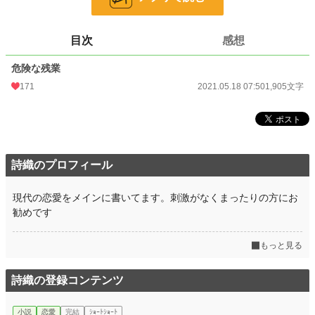
文字数
1,905
更新日時
2021.05.18 07:50
目次
感想
初回公開日時
2021.05.18 07:50
危険な残業
初回完結日時
2021.05.18 07:50
171
2021.05.18 07:50
1,905文字
週間ポイント
793 pt (10,650 位)
月間ポイント
5,306 pt (8,030 位)
年間ポイント
133,752 pt (4,636 位)
詩織のプロフィール
累計ポイント
225,654 pt (18,512 位)
現代の恋愛をメインに書いてます。刺激がなくまったりの方にお
勧めです
もっと見る
詩織の登録コンテンツ
小説
恋愛
完結
ｼｮｰﾄｼｮｰﾄ