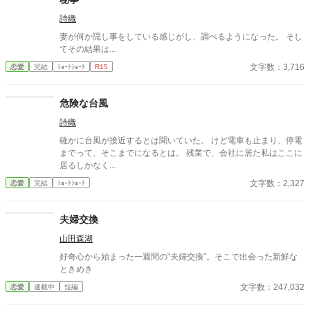
なくちゃ！ 葵の気持ちも、自分の気持ちも！ だけど甘い誘惑が多
詩織
すぎて―― ちょっぴりスパイスをきかせた大人の男と女子高生の
ラブストーリーです。
妻が何か隠し事をしている感じがし、調べるようになった。 そし
てその結果は...
文字数：3,716
恋愛
完結
ｼｮｰﾄｼｮｰﾄ
R15
危険な台風
詩織
確かに台風が接近するとは聞いていた。 けど電車も止まり、停電
までって、そこまでになるとは。 残業で、会社に居た私はここに
居るしかなく...
文字数：2,327
恋愛
完結
ｼｮｰﾄｼｮｰﾄ
夫婦交換
山田森湖
好奇心から始まった一週間の“夫婦交換”。そこで出会った新鮮な
ときめき
文字数：247,032
恋愛
連載中
短編