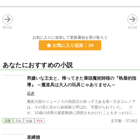
前の話
次の話
お気に入りに追加して更新通知を受け取ろう
お気に入り追加
34
あなたにおすすめの小説
男嫌いな王女と、帰ってきた筆頭魔術師様の『執着的指
導』 ～魔道具は大人の玩具じゃありません～
花虎
魔術大国カリューノスの現国王の末っ子である第一王女エレノア
は、その見た目から妖精姫と呼ばれ、可愛がられていた。 だ
が、10歳の頃男の家庭教師に誘拐されかけたことをきっかけに大
人の男嫌いとなってしまう。そんなエレノアの遊び相手として送
文字数：37,862
恋愛
完結
短編
R18
り込まれた美少女がいた。……けれどその正体は、兄王子の親友
だった。 エレノアは彼を気に入り、嫌がるのもかまわずいたず
らまがいにちょっかいをかけていた。けれど、いつの間にか彼は
束縛婚