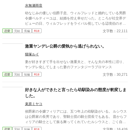
エレノアの前から去り、エレノアも誘拐の恐ろしい記憶を封印す
水無瀬雨音
ると共に少年を忘れていく。 そんなエレノアの前に、可愛がっ
ていた男の子が八年越しに大人になって再び現れた。 「やっと、
幼なじみの優しい伯爵子息、ウィルフレッドと婚約している男爵
あなたに復讐できる」 歪んだ復讐心と執着で魔道具を使ってエレ
令嬢ベルティーユは、結婚を控え幸せだった。ところが社交界デ
ノアに快楽責めを仕掛けてくる美形の宮廷魔術師リアン。 彼の
ビューの日、ウィルフレッドをライバル視している辺境伯のオー
真意は一体どこにあるのか……わからないままエレノアは彼に惹
スティンに出会う。翌日ベルティーユの屋敷を訪れたオースティ
文字数：22,111
恋愛
完結
長編
R18
かれていく。 過去の出来事で男嫌いとなり引きこもりになってし
ンは、彼女を手に入れようと画策し……。 清白妙様、砂月美乃様
まった王女（18）×王女に執着するヤンデレ天才宮廷魔術師（2
の「最愛アンソロ」に参加しています。
1）のラブコメです。 ※ムーンライトノベルにも掲載しておりま
激重ヤンデレ公爵の愛執から逃げられない。
す。
猫塚ルイ
妻が好きすぎて手を出せない激重夫と、そんな夫の本性に沼り、
ヤンデレ化してしまった妻のファンタジーラブロマンス
文字数：30,271
恋愛
完結
短編
R18
好きな人ができたと言ったら幼馴染みの態度が豹変しま
した。
束原ミヤコ
侯爵家の令嬢フィリアには、五つ年上の幼馴染がいる。 ルシウス
は公爵家の長男であり、聖騎士団の騎士団長でもある。 昔からフ
ィリアの騎士として振る舞ってくれていたルシウスと、ごく自然
に婚約者になっていた。 しかし、ある日の夜会で、「ルシウス様
文字数：16,426
恋愛
完結
短編
R18