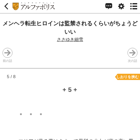
メンヘラ転生ヒロインは監禁されるくらいがちょうど
いい
ささゆき細雪
前の話
次の話
5 / 8
しおりを挟む
+ 5 +
＊ ＊ ＊