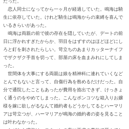
だった。
恋人同士になってから一ヶ月が経過していた。鳴海は騎
生に依存していた。けれど騎生は鳴海からの束縛を喜んで
いるきらいがあった。
鳴海は両親の前で彼の存在を隠していたが、デートの前
日に浮かれすぎたからか、羽目をはずすのはほどほどにし
ろと釘を刺されたらしい。苛立ちのあまりカッターナイフ
でザクザク手首を切って、部屋の床を血まみれにしてしま
った。
世間体を大事にする両親は娘を精神科に連れていくなど
とんでもないと言って、自傷行為を咎めるだけだった。自
分で通院したこともあったが費用を捻出できず、けっきょ
く通うのをやめてしまった。こんなポンコツな箱入りお嬢
様を嫁に欲しがるなんて婚約者もどうかしてるとハーマリ
アは苛立つが、ハーマリアが鳴海の婚約者の姿を見ること
は叶わなかった。