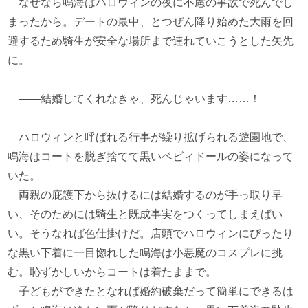
なぜなら鳴海はハロウィンの夜に不慮の事故で死んでし
まったから。デートの最中、とつぜん降り始めた大雨を回
避するため騎生が安全な場所まで連れていこうとした矢先
に。
――結婚してくれなきゃ、死んじゃいます……！
ハロウィンと呼ばれる行事が繰り拡げられる遊園地で、
鳴海はコートを脱ぎ捨てて黒いベビィドールの姿になって
いた。
両親の庇護下から抜けるには結婚するのが手っ取り早
い、そのためには騎生と既成事実をつくってしまえばい
い。そうなれば色仕掛けだ。店頭でハロウィンにぴったり
な黒い下着に一目惚れした鳴海は小悪魔のコスプレに挑
む。恥ずかしいからコートは着たままで。
子どもができたとなれば婚約破棄だって簡単にできるは