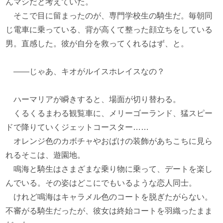
んマシだと考えていた。
そこで目に留まったのが、専門学校生の騎生だ。毎朝同
じ電車に乗っている、背が高くて整った顔立ちをしている
男。直感した。彼が自分を救ってくれるはず、と。
――じゃあ、キオがルイスホレイスなの？
ハーマリアが瞬きすると、場面が切り替わる。
くるくるまわる観覧車に、メリーゴーランド、猛スピー
ドで降りていくジェットコースター……
オレンジ色のカボチャやおばけの装飾があちこちに見ら
れるそこは、遊園地。
鳴海と騎生はさまざまな乗り物に乗って、デートを楽し
んでいる。その姿はどこにでもいるような恋人同士。
けれど鳴海はキャラメル色のコートを脱ぎたがらない。
不審がる騎生だったが、彼女は終始コートを羽織ったまま