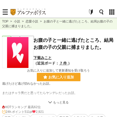
TOP
>
小説
>
恋愛小説
>
お腹の子と一緒に逃げたところ、結局お腹の子の
父親に捕まりました。
恋愛
完結
ｼｮｰﾄｼｮｰﾄ
お腹の子と一緒に逃げたところ、結局
お腹の子の父親に捕まりました。
下菊みこと
（近況ボード：
7 件
）
お気に入りに追加して更新通知を受け取ろう
お気に入り追加
逃げたけど逃げ切れなかったお話。
またはチャラ男だと思ってたらヤンデレだったお話。
あるいは今度こそ幸せ家族になるお話。
HOTランキング 最高62位
ご都合主義の多分ハッピーエンド？
24h.ポイント
511pt
2,921