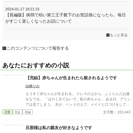
2024-01-17 18:21:15
【長編版】病弱で幼い第三王子殿下のお世話係になったら、毎日
がすごく楽しくなったお話について
もっと見る
このコンテンツについて報告する
あなたにおすすめの小説
【完結】赤ちゃんが生まれたら殺されるようです
白崎りか
もうすぐ赤ちゃんが生まれる。 ドレスの上から、ふくらんだお腹
をなでる。 「はやく出ておいで。私の赤ちゃん」 ある日、アリシ
アは見てしまう。 夫が、ベッドの上で、メイドと口づけをしてい
るのを！ 「どうして、メイドのお腹にも、赤ちゃんがいる
文字数：102,443
恋愛
完結
長編
の？！」 「赤ちゃんが生まれたら、私は殺されるの？」 夫とメイ
ドは、アリシアの殺害を計画していた。 自分たちの子供を跡継ぎ
にして、辺境伯家を乗っ取ろうとしているのだ。 ドラゴンの力
旦那様は私の親友が好きなようです
で、前世の記憶を取り戻したアリシアは、自由を手に入れるため