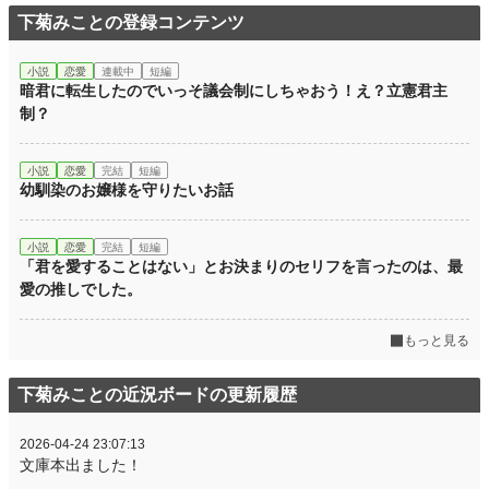
下菊みことの登録コンテンツ
小説
恋愛
連載中
短編
暗君に転生したのでいっそ議会制にしちゃおう！え？立憲君主
制？
小説
恋愛
完結
短編
幼馴染のお嬢様を守りたいお話
小説
恋愛
完結
短編
「君を愛することはない」とお決まりのセリフを言ったのは、最
愛の推しでした。
もっと見る
下菊みことの近況ボードの更新履歴
2026-04-24 23:07:13
文庫本出ました！