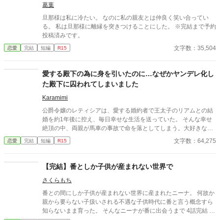
葛葉
に裁判で戦う。 ※1話と2話は短編版と内容は同じですが、設定を
少し変えています。
旦那様は私に冷たい。 なのに私の親友とは仲良く笑い合ってい
る。 私は旦那様に離縁を突きつけることにした。 ※完結まで予約
投稿済みです。
文字数：35,504
恋愛
完結
短編
R15
愛する殿下の為に身を引いたのに…なぜかヤンデレ化し
た殿下に囚われてしまいました
Karamimi
公爵令嬢のレティシアは、愛する婚約者で王太子のリアムとの結
婚を約1年後に控え、毎日幸せな生活を送っていた。 そんな幸せ
絶頂の中、両親が馬車の事故で命を落としてしまう。大好きな両
親を失い、悲しみに暮れるレティシアを心配したリアムによっ
文字数：64,275
恋愛
完結
短編
R15
て、王宮で生活する事になる。 相変わらず自分を大切にしてくれ
るリアムによって、少しずつ元気を取り戻していくレティシア。
そんな中、たまたま王宮で貴族たちが話をしているのを聞いてし
【完結】番としか子供が産まれない世界で
まう。その内容と言うのが、そもそもリアムはレティシアの父か
さくらもち
らの結婚の申し出を断る事が出来ず、仕方なくレティシアと婚約
したという事。 トンプソン公爵がいなくなった今、本来婚約する
番との間にしか子供が産まれない世界に産まれたニーナ。 何故か
予定だったガルシア侯爵家の、ミランダとの婚約を考えていると
親から要らない子扱いされる不遇な子供時代に番と言う概念すら
言う事。でも心優しいリアムは、その事をレティシアに言い出せ
知らないまま育った。 そんなニーナが番に出会うまで 4話完結 出
ずに悩んでいると言う、レティシアにとって衝撃的な内容だっ
会えたところで話は終わってます。