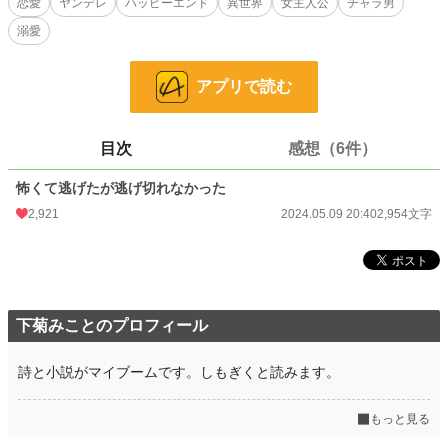
恋愛
ヤンデレ
ハッピーエンド
異世界
女主人公
チャラ男
小説家になろう様でも投稿しています。
溺愛
小説
2,931 位 / 228,897 件
アプリで読む
恋愛
1,609 位 / 66,387 件
お気に入り
956
目次
感想（6件）
24h.ポイント
511 pt
怖くて逃げたが逃げ切れなかった
文字数
2,954
2,921
2024.05.09 20:40
2,954文字
更新日時
2024.05.09 20:40
初回公開日時
2024.05.09 20:40
初回完結日時
2024.05.17 18:38
下菊みことのプロフィール
週間ポイント
2,483 pt (3,983 位)
詩と小説がマイブームです。しもぎくと読みます。
月間ポイント
11,121 pt (4,122 位)
年間ポイント
216,554 pt (2,860 位)
もっと見る
累計ポイント
659,610 pt (8,392 位)