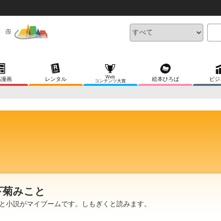
Web
稿漫画
レンタル
絵本ひろば
ビジ
コンテンツ大賞
下菊みこと
と小説がマイブームです。しもぎくと読みます。