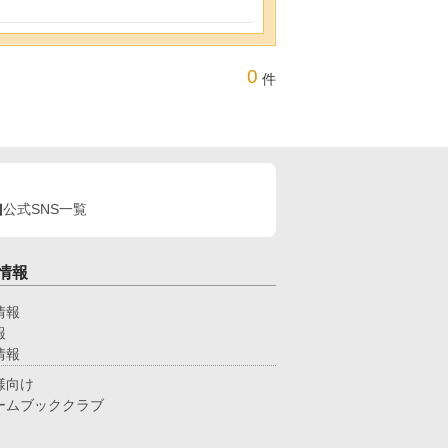
0
件
公式SNS一覧
情報
情報
報
情報
様向け
ームブッククラブ