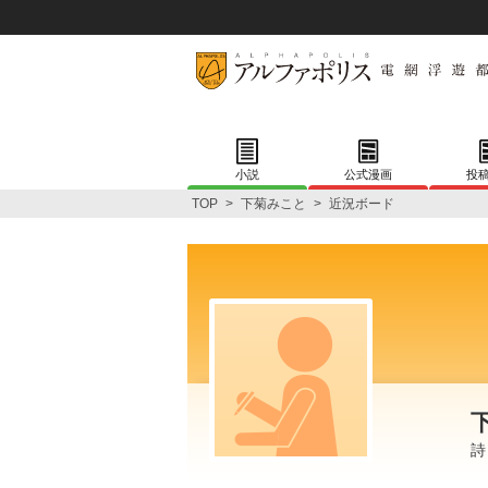
小説
公式漫画
投
TOP
>
下菊みこと
>
近況ボード
詩