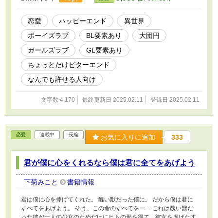
恋愛
ハッピーエンド
異世界
ボーイズラブ
BL要素あり
大団円
ガールズラブ
GL要素あり
ちょっとだけビターエンド
なんでも許せる人向け
文字数 4,170
最終更新日 2025.02.11
登録日 2025.02.11
恋愛
連載中
長編
お気に入りに追加
333
君が僕に心をくれるなら僕は君に全てをあげよう
下菊みこと
書籍情報
君は僕に心を捧げてくれた。 醜い獣だった僕に。 だから僕は君に
すべてをあげよう。 そう、この命のすべてをー… これは醜い獣だ
った彼が一人の少女のためだけにヒトの形を得て、彼女を虐げたす