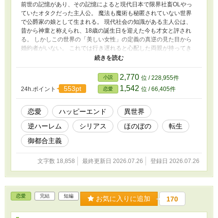
前世の記憶があり、その記憶によると現代日本で限界社畜OLやっ
ていたオタクだった主人公。 魔法も魔術も秘匿されていない世界
で公爵家の娘として生まれる。 現代社会の知識がある主人公は、
昔から神童と称えられ、18歳の誕生日を迎えた今も才女と評され
る。 しかしこの世界の「美しい女性」の定義の真逆の見た目から
婚約者がいない。 これでは行き遅れると心配した両親が持ってき
た縁談は、新興伯爵家（どうも商売で成功して、その経済効果から
叙爵されたらしい）との縁談。 これは裏があるなと思いつつも、
「結婚は勢いよ！」と背を押されそのまま結婚式。 結婚式に現れ
2,770
小説
位 / 228,955件
た新郎は…なんと二人！？しかも前世最推しだった兄弟キャラ！？
1,542
553pt
24h.ポイント
位 / 66,405件
恋愛
一応、この世界の主人公が暮らすこの国では男女ともに「重婚」が
認められている（昔国を揺るがすような大恋愛があったせいらし
い）ので法律上は無理はないのだが…。 そして初夜。 ベッドの上
恋愛
ハッピーエンド
異世界
でネグリジェを着て待っていた主人公の元に、二人は…来た！？
逆ハーレム
シリアス
ほのぼの
転生
しかしお決まりの「君を愛することはない」「これは公爵家の庇護
に入るための政略結婚」と言われる。 主人公は果たして推したち
御都合主義
と良好な関係を築いていけるのか…！？ 小説家になろう様でも投
稿しています。
文字数 18,858
最終更新日 2026.07.26
登録日 2026.07.26
恋愛
完結
短編
お気に入りに追加
170