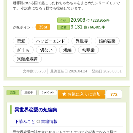
断罪龍のいる国で起こったわちゃわちゃをまとめたシリーズモノで
す。 小説家になろう様でも投稿しています。
20,908
小説
位 / 228,955件
9,131
35pt
24h.ポイント
位 / 66,405件
恋愛
恋愛
ハッピーエンド
異世界
婚約破棄
ざまぁ
切ない
短編
幼馴染
異類婚姻譚
文字数 35,750
最終更新日 2026.04.24
登録日 2026.03.31
恋愛
連載中
ｼｮｰﾄｼｮｰﾄ
お気に入りに追加
772
異世界恋愛の短編集
下菊みこと
書籍情報
異世界恋愛の詰め合わせセットです！ すべて小説家になろう様で