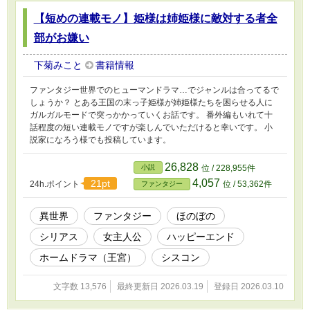
【短めの連載モノ】姫様は姉姫様に敵対する者全
部がお嫌い
下菊みこと
書籍情報
ファンタジー世界でのヒューマンドラマ…でジャンルは合ってるで
しょうか？ とある王国の末っ子姫様が姉姫様たちを困らせる人に
ガルガルモードで突っかかっていくお話です。 番外編もいれて十
話程度の短い連載モノですが楽しんでいただけると幸いです。 小
説家になろう様でも投稿しています。
26,828
小説
位 / 228,955件
4,057
21pt
24h.ポイント
位 / 53,362件
ファンタジー
異世界
ファンタジー
ほのぼの
シリアス
女主人公
ハッピーエンド
ホームドラマ（王宮）
シスコン
文字数 13,576
最終更新日 2026.03.19
登録日 2026.03.10