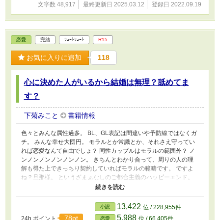
文字数 48,917
最終更新日 2025.03.12
登録日 2022.09.19
恋愛
完結
ｼｮｰﾄｼｮｰﾄ
R15
お気に入りに追加
118
心に決めた人がいるから結婚は無理？舐めてま
す？
下菊みこと
書籍情報
色々とみんな属性過多。 BL、GL表記は間違いや予防線ではなくガ
チ。 みんな幸せ大団円。 モラルとか常識とか、それさえ守ってい
れば恋愛なんて自由でしょ？ 同性カップルはモラルの範囲外？ ノ
ンノンノンノンノンノン。 きちんとわかり合って、周りの人の理
解も得た上できっちり契約していればモラルの範疇です。 ですよ
ね？旦那様。 というざまぁなしのご都合主義のハッピーエンド。
でも、ちょっとだけビターなエンド。 人を選ぶ…というかなんで
も大丈夫な人じゃないと見れないお話だと思いますが、よろしけれ
ばご覧ください。 小説家になろう様でも投稿しています。
13,422
小説
位 / 228,955件
5,988
78pt
24h.ポイント
位 / 66,405件
恋愛