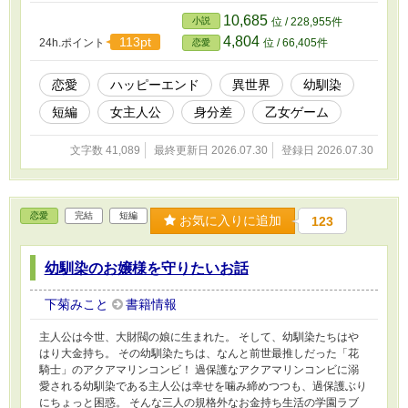
10,685
小説
位 / 228,955件
4,804
113pt
24h.ポイント
位 / 66,405件
恋愛
恋愛
ハッピーエンド
異世界
幼馴染
短編
女主人公
身分差
乙女ゲーム
文字数 41,089
最終更新日 2026.07.30
登録日 2026.07.30
恋愛
完結
短編
お気に入りに追加
123
幼馴染のお嬢様を守りたいお話
下菊みこと
書籍情報
主人公は今世、大財閥の娘に生まれた。 そして、幼馴染たちはや
はり大金持ち。 その幼馴染たちは、なんと前世最推しだった「花
騎士」のアクアマリンコンビ！ 過保護なアクアマリンコンビに溺
愛される幼馴染である主人公は幸せを噛み締めつつも、過保護ぶり
にちょっと困惑。 そんな三人の規格外なお金持ち生活の学園ラブ