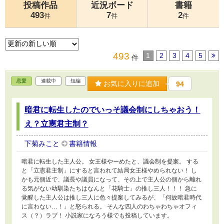
投稿作品
近況ボード
書籍
493
7
2
件
件
件
493
1
2
3
4
5
件
恋愛
連載中
短編
お気に入りに追加
94
暗君に転生したのでいっそ議会制にしちゃおう！
え？立憲君主制？
下菊みこと
書籍情報
暗君に転生した主人公。 女王様やーめたと、議会制を提案。 する
と「立憲君主制」にすると言われて結局女王様やめられない！ し
かも元側近で、議長や議員になって、その上で主人公の側から離れ
る気がない幼馴染たちはなんと「花騎士」の推し三人！！！ 急に
覚醒した主人公は推し三人に色々提案してみるが、「何故暗君時代
に言わない…！」と怒られる。 そんな四人のわちゃわちゃオフィ
ス（？）ラブ！ 小説家になろう様でも投稿しています。