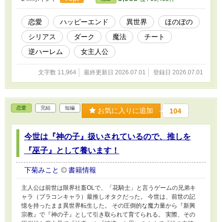
恋愛
ハッピーエンド
異世界
ほのぼの
シリアス
ダーク
魔法
チート
逆ハーレム
女主人公
文字数 11,964
最終更新日 2026.07.01
登録日 2026.07.01
恋愛
完結
短編
お気に入りに追加
104
今世は『神の子』扱いされているので、推しを
『巫子』として養います！
下菊みこと
書籍情報
主人公は前世は限界社畜OLで、「花騎士」と言うゲームの兄弟キ
ャラ（ブラコンキャラ）最推しオタクだった。 今世は、前世の記
憶を持ったまま異世界転生した。 その圧倒的な魔力量から『新興
宗教』で『神の子』として引き取られて育てられる。 実際、その