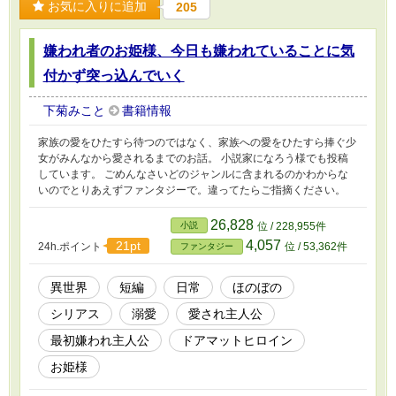
お気に入りに追加
205
嫌われ者のお姫様、今日も嫌われていることに気
付かず突っ込んでいく
下菊みこと
書籍情報
家族の愛をひたすら待つのではなく、家族への愛をひたすら捧ぐ少
女がみんなから愛されるまでのお話。 小説家になろう様でも投稿
しています。 ごめんなさいどのジャンルに含まれるのかわからな
いのでとりあえずファンタジーで。違ってたらご指摘ください。
26,828
小説
位 / 228,955件
4,057
21pt
24h.ポイント
位 / 53,362件
ファンタジー
異世界
短編
日常
ほのぼの
シリアス
溺愛
愛され主人公
最初嫌われ主人公
ドアマットヒロイン
お姫様