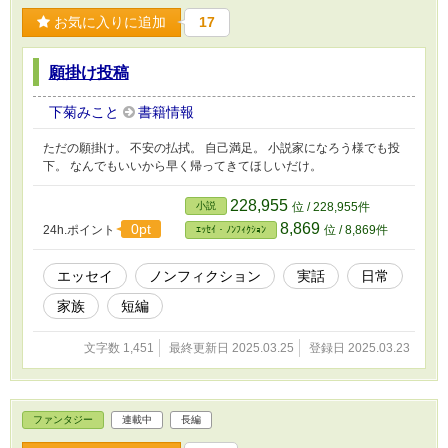
お気に入りに追加
17
願掛け投稿
下菊みこと
書籍情報
ただの願掛け。 不安の払拭。 自己満足。 小説家になろう様でも投
下。 なんでもいいから早く帰ってきてほしいだけ。
228,955
小説
位 / 228,955件
8,869
0pt
24h.ポイント
位 / 8,869件
ｴｯｾｲ・ﾉﾝﾌｨｸｼｮﾝ
エッセイ
ノンフィクション
実話
日常
家族
短編
文字数 1,451
最終更新日 2025.03.25
登録日 2025.03.23
ファンタジー
連載中
長編