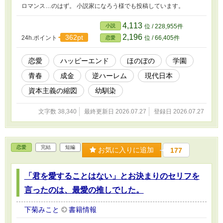
ロマンス…のはず。 小説家になろう様でも投稿しています。
4,113
小説
位 / 228,955件
2,196
362pt
24h.ポイント
位 / 66,405件
恋愛
恋愛
ハッピーエンド
ほのぼの
学園
青春
成金
逆ハーレム
現代日本
資本主義の縮図
幼馴染
文字数 38,340
最終更新日 2026.07.27
登録日 2026.07.27
恋愛
完結
短編
お気に入りに追加
177
「君を愛することはない」とお決まりのセリフを
言ったのは、最愛の推しでした。
下菊みこと
書籍情報