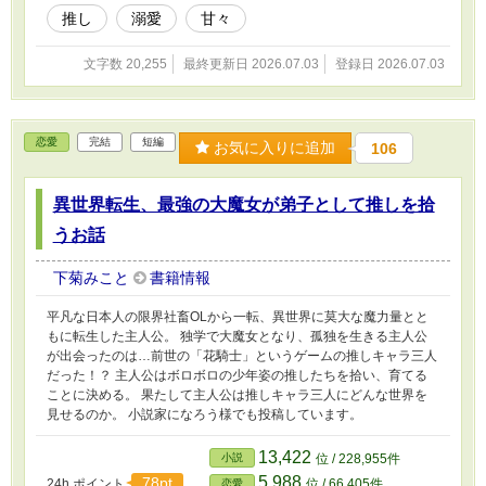
推し
溺愛
甘々
文字数 20,255
最終更新日 2026.07.03
登録日 2026.07.03
恋愛
完結
短編
お気に入りに追加
106
異世界転生、最強の大魔女が弟子として推しを拾
うお話
下菊みこと
書籍情報
平凡な日本人の限界社畜OLから一転、異世界に莫大な魔力量とと
もに転生した主人公。 独学で大魔女となり、孤独を生きる主人公
が出会ったのは…前世の「花騎士」というゲームの推しキャラ三人
だった！？ 主人公はボロボロの少年姿の推したちを拾い、育てる
ことに決める。 果たして主人公は推しキャラ三人にどんな世界を
見せるのか。 小説家になろう様でも投稿しています。
13,422
小説
位 / 228,955件
5,988
78pt
24h.ポイント
位 / 66,405件
恋愛