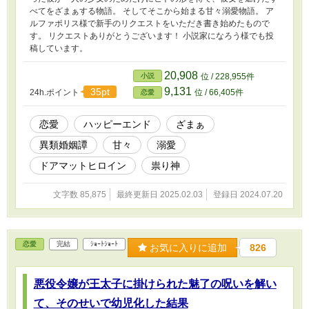
べてをざまぁする物語。 そしてそこから始まる甘々溺愛物語。 ア
ルファポリス様で新手のリクエストをいただき書き始めたもので
す。 リクエストありがとうございます！ 小説家になろう様でも投
稿しています。
20,908
小説
位 / 228,955件
9,131
35pt
24h.ポイント
位 / 66,405件
恋愛
恋愛
ハッピーエンド
ざまぁ
異類婚姻譚
甘々
溺愛
ドアマットヒロイン
祟り神
文字数 85,875
最終更新日 2025.02.03
登録日 2024.07.20
恋愛
完結
ｼｮｰﾄｼｮｰﾄ
お気に入りに追加
826
悪役令嬢が王太子に掛けられた魅了の呪いを解い
て、そのせいで幼児化した結果