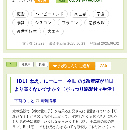
6,639
63pt
24h.ポイント
位 / 66,405件
恋愛
恋愛
ハッピーエンド
異世界
学園
溺愛
シスコン
ブラコン
悪役令嬢
異世界転生
大団円
文字数 18,233
最終更新日 2025.10.23
登録日 2025.09.02
BL
連載中
長編
お気に入りに追加
280
【BL】ねえ、にーにー。今世では執着度が前世
より高くないですか？【がっつり溺愛甘々生活】
下菊みこと
書籍情報
宗教施設で【神の愛し子】を名乗るお兄さんに溺愛されている【可
哀想な子】がそのうちのし上がって、溺愛してくるお兄さんに相応
しい男の子に成長したりしなかったりするお話。 十二歳の歳の差
ラブ、BL注意。 でもお兄さんはその子を溺愛してるだけで【ショ