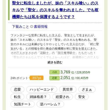
聖女に転生しましたが、妹の「スキル喰い」のス
キルで「聖女」のスキルを奪われました。でも枢
機卿たちは私を保護するようです？
下菊みこと
書籍情報
ファンタジーな世界に転生した主人公。 聖女として生まれたが、
妹の「スキル喰い」のスキルで「聖女」のスキルを奪われる。 聖
女のスキルには未練がなくケロッとしていた主人公だが、「村に聖
女がいる」との情報を得た教会の枢機卿が村に聖女を迎えにきた。
その三人がまさかの「花騎士」の「国立魔導騎士」たちだった！
「聖女のスキルなんてどうでもよかったけど、枢機卿がこの三人な
ら、絶対に奪われたくなかったー！！！」 しかし枢機卿が手を差
し伸べたのは主人公に対してで…。 何故か別の異世界（花騎士の
世界ではないファンタジー世界）で推しと出会った主人公のわちゃ
3,769
小説
位 / 228,955件
わちゃ教会生活、始まり！ 小説家になろう様でも投稿していま
2,051
397pt
24h.ポイント
位 / 66,405件
恋愛
す。
恋愛
ハッピーエンド
異世界
ざまぁ
転生
姉妹格差？
総愛され
聖女
知識チート
逆ハーレム？