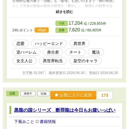
圧倒的な魔力量で『治癒』も『破壊』も思いのままで『神の奇跡』
として王族や貴族の病気や怪我を『癒やし』、敵国との戦争では
『無双』して新興宗教を『祖国の国教』にまで押し上げた。 そん
な主人公、基本的には神の子として秘匿されているので王族や貴族
以外の前に出ることはないが…ある日、平民がどうしてもと面会を
17,204
小説
位 / 228,955件
求めてきた。 「そこまで言うなら」と快く応じてやれば、なんと
7,620
49pt
24h.ポイント
位 / 66,405件
恋愛
前世の推しの「兄弟キャラ二人」が目の前にいた。 「こいつらの
絶大な魔力量なら、神の子さまのお役に立ちます！」そう言った今
世の兄弟キャラの親に、「では、その子たちは我が巫子として預か
恋愛
ハッピーエンド
異世界
りましょう。貴方たちはこれから、私の護衛兼世話係…巫子です」
逆ハーレム
身分差
チート
魔法
と引き取って、「よく私に二人を託してくれました」と親には大金
を渡して追い出す。 普段の王族や貴族への癒やしの奇跡だけで、
女主人公
異世界転生
架空のキャラ
教団には莫大なお金があるから余裕だった。 「…二人とも。ここ
では貴方たちは巫子です。特別な存在です。ここでは私以外に、貴
文字数 32,587
最終更新日 2026.06.30
登録日 2026.06.30
方たちに偉そうな顔を出来る者は居ません。私の護衛兼世話係をす
るのは大変でしょうけど、どうか許される限り好きなように過ごし
なさい」 それは拾われた二人にとっては、やっと訪れた救いだっ
た。 小説家になろう様でも掲載しています。
恋愛
連載中
短編
お気に入りに追加
173
黒龍の国シリーズ 断罪龍は今日もお腹いっぱい
下菊みこと
書籍情報