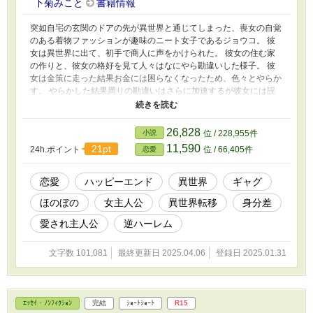
下菊みこと
書籍情報
突如自宅の玄関のドアの先が異世界と通じてしまった、喪女の自覚
のある着物ファッションが趣味のニート女子であるジョウコ。 彼
女は異世界に出て、初手で商人に声をかけられた。 彼女の住む家
の作りと、彼女の格好を見て人々はなにやら勘違いした様子。 彼
女は金策に走った結果お金には困らなくなったため、色々とやらか
す。 やらかした結果周りの勘違いはさらに加速するが彼女には誤
解を解く術もない。 彼女と彼女の買った奴隷達の明日はどっち
だ！？
26,828
小説
位 / 228,955件
11,590
21pt
24h.ポイント
位 / 66,405件
恋愛
恋愛
ハッピーエンド
異世界
ギャグ
ほのぼの
女主人公
異世界転移
身分差
愛され主人公
逆ハーレム
文字数 101,081
最終更新日 2025.04.06
登録日 2025.01.31
ｴｯｾｲ・ﾉﾝﾌｨｸｼｮﾝ
完結
ｼｮｰﾄｼｮｰﾄ
R15