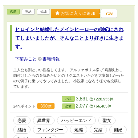
恋愛
完結
短編
お気に入りに追加
716
ヒロインと結婚したメインヒーローの側妃にされ
てしまいましたが、そんなことより好きに生きま
す。
下菊みこと
書籍情報
主人公も割といい性格してます。 アルファポリス様で10話以上に
肉付けしたものを読みたいとのリクエストいただき大変嬉しかった
ので調子に乗ってやってみました。 小説家になろう様でも投稿し
ています。
3,831
小説
位 / 228,955件
2,077
390pt
24h.ポイント
位 / 66,405件
恋愛
恋愛
異世界
ハッピーエンド
聖女
結婚
ファンタジー
短編
完結
側妃