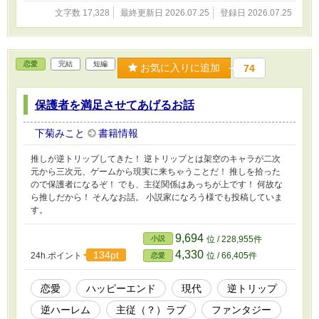
文字数 17,328
最終更新日 2026.07.25
登録日 2026.07.25
恋愛
完結
短編
お気に入りに追加
74
保護者を満足させてあげるお話
下菊みこと
書籍情報
推しが逆トリップしてきた！ 逆トリップとは架空のキャラが二次
元から三次元、ゲームから現実に来ちゃうことだ！ 推しを拾った
ので保護者になるぞ！ でも、主従関係はあっちが上です！ 何故な
ら推しだから！ そんなお話。 小説家になろう様でも投稿していま
す。
9,694
小説
位 / 228,955件
4,330
134pt
24h.ポイント
位 / 66,405件
恋愛
恋愛
ハッピーエンド
現代
逆トリップ
逆ハーレム
主従（？）ラブ
ファンタジー