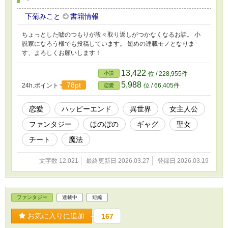
下菊みこと
書籍情報
ちょっとした嘘のつもりが段々取り返しがつかなくなるお話。 小
説家になろう様でも投稿しています。 短めの連載モノとなりま
す、よろしくお願いします！
13,422
小説
位 / 228,955件
5,988
78pt
24h.ポイント
位 / 66,405件
恋愛
恋愛
ハッピーエンド
異世界
女主人公
ファンタジー
ほのぼの
ギャグ
聖女
チート
魔法
文字数 12,021
最終更新日 2026.03.27
登録日 2026.03.19
ファンタジー
連載中
短編
お気に入りに追加
167