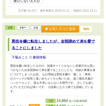
改心しない主人公
文字数 16,413
最終更新日 2026.01.21
登録日 2022.10.11
恋愛
連載中
短編
お気に入りに追加
568
悪役令嬢に転生しましたが、全部諦めて弟を愛で
ることにしました
下菊みこと
書籍情報
悪役令嬢に転生したものの、知識チートとかないし回避方法も思い
つかないため全部諦めて弟を愛でることにしたら…何故か教養を身
につけてしまったお話。 なお理由は悪役令嬢の「脳」と「身体」
のスペックが前世と違いめちゃくちゃ高いため。 超ご都合主義の
ハッピーエンド。 誰も不幸にならない大団円です。 少しでも楽し
んでいただければ幸いです。 小説家になろう様でも投稿していま
す。
14,864
小説
位 / 228,955件