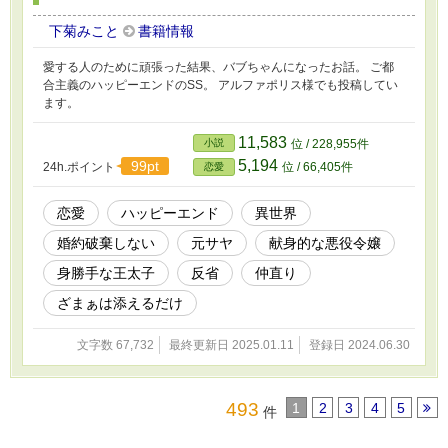
下菊みこと
書籍情報
愛する人のために頑張った結果、バブちゃんになったお話。 ご都
合主義のハッピーエンドのSS。 アルファポリス様でも投稿してい
ます。
11,583
小説
位 / 228,955件
5,194
99pt
24h.ポイント
位 / 66,405件
恋愛
恋愛
ハッピーエンド
異世界
婚約破棄しない
元サヤ
献身的な悪役令嬢
身勝手な王太子
反省
仲直り
ざまぁは添えるだけ
文字数 67,732
最終更新日 2025.01.11
登録日 2024.06.30
493
1
2
3
4
5
件