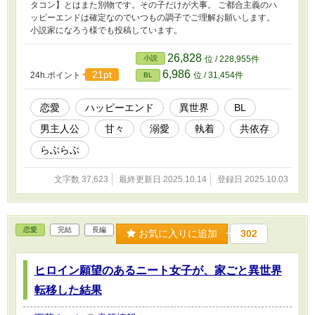
タコン】とはまた別物です。その子だけが大事。 ご都合主義のハ
ッピーエンドは確定なのでいつもの調子でご理解お願いします。
小説家になろう様でも投稿しています。
26,828
小説
位 / 228,955件
6,986
21pt
24h.ポイント
位 / 31,454件
BL
恋愛
ハッピーエンド
異世界
BL
男主人公
甘々
溺愛
執着
共依存
らぶらぶ
文字数 37,623
最終更新日 2025.10.14
登録日 2025.10.03
恋愛
完結
長編
お気に入りに追加
302
ヒロイン願望のあるニート女子が、家ごと異世界
転移した結果