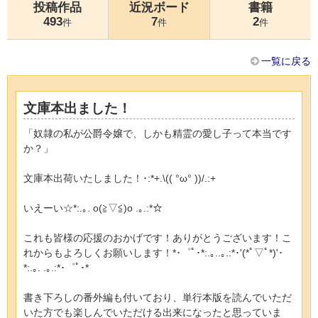
投稿作品
近況ボード
書籍
493
7
2
件
件
件
一覧に戻る
文庫本出ました！
「奴隷の私が公爵令嬢で、しかも精霊の愛し子って本当です
か？」
文庫本出荷いたしました！･:*+.\(( °ω° ))/.:+
いえーい☆*:.｡. o(≧▽≦)o .｡.:*☆
これも皆様の応援のおかげです！ありがとうございます！こ
れからもよろしくお願いします！*･゜ﾟ･*:.｡..｡.:*･'(*ﾟ▽ﾟ*)'･
*:.｡. .｡.:*･゜ﾟ･*
書き下ろしの番外編も付いており、単行本版を読んでいただ
いた方でも楽しんでいただける出来になったと思っていま