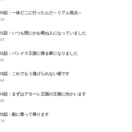
20話：一体どこに行ったんだ～リアム視点～
134
21話：いつも間にかお尋ね人になっていました
193
22話：パンドラ王国に帰る事になりました
182
23話：これでもう逃げられない様です
184
24話：まずはアモーレ王国の王都に向かいます
184
25話：船に乗って帰ります
176