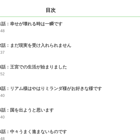
目次
1話：幸せが壊れる時は一瞬です
148
2話：まだ現実を受け入れられません
137
3話：王宮での生活が始まりました
152
4話：リアム様はやはりミランダ様がお好きな様です
140
5話：国を出ようと思います
140
6話：中々うまく進まないものです
148