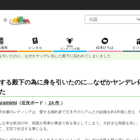
Web
稿漫画
レンタル
絵本ひろば
ビジ
コンテンツ大賞
を引いたのに…なぜかヤンデレ化した殿下に囚われてしまいました
する殿下の為に身を引いたのに…なぜかヤンデレ
た
ramimi
（近況ボード：
24 件
）
爵令嬢のレティシアは、愛する婚約者で王太子のリアムとの結婚を約1年後に控え、
んな幸せ絶頂の中、両親が馬車の事故で命を落としてしまう。大好きな両親を失い
て、王宮で生活する事になる。