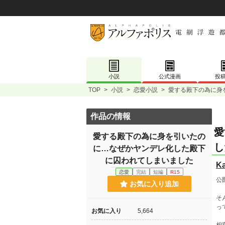
小説
公式漫画
投
TOP
>
小説
>
恋愛小説
>
愛する殿下の為に身
作品の情報
愛
愛する殿下の為に身を引いたの
し
に…なぜかヤンデレ化した殿下
に囚われてしまいました
Ka
恋愛
完結
短編
R15
公
お気に入り追加
そ
っ
お気に入り
5,664