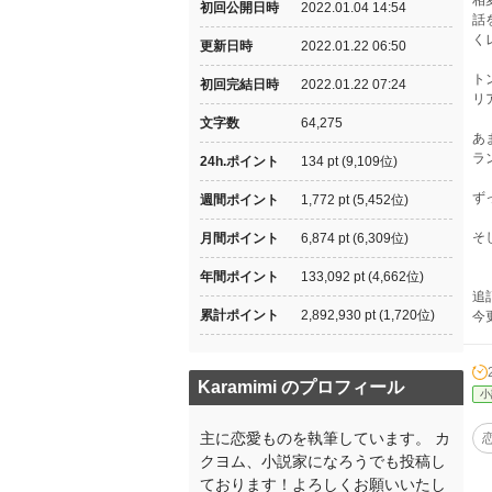
相
初回公開日時
2022.01.04 14:54
話
く
更新日時
2022.01.22 06:50
ト
初回完結日時
2022.01.22 07:24
リ
文字数
64,275
あ
ラ
24h.ポイント
134 pt (9,109位)
ず
週間ポイント
1,772 pt (5,452位)
そ
月間ポイント
6,874 pt (6,309位)
年間ポイント
133,092 pt (4,662位)
追
累計ポイント
2,892,930 pt (1,720位)
今
Karamimi のプロフィール
小
主に恋愛ものを執筆しています。 カ
クヨム、小説家になろうでも投稿し
ております！よろしくお願いいたし