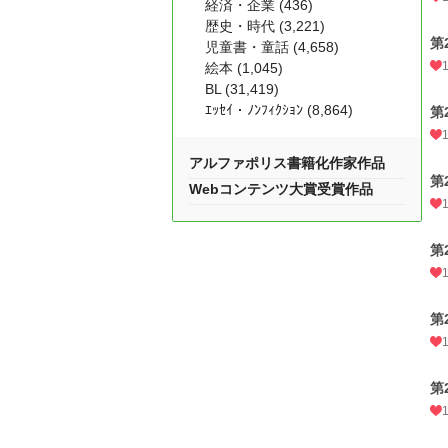
経済・企業 (436)
歴史・時代 (3,221)
第
児童書・童話 (4,658)
絵本 (1,045)
BL (31,419)
ｴｯｾｲ・ﾉﾝﾌｨｸｼｮﾝ (8,864)
第
アルファポリス書籍化作家作品
第
Webコンテンツ大賞受賞作品
第
第
第