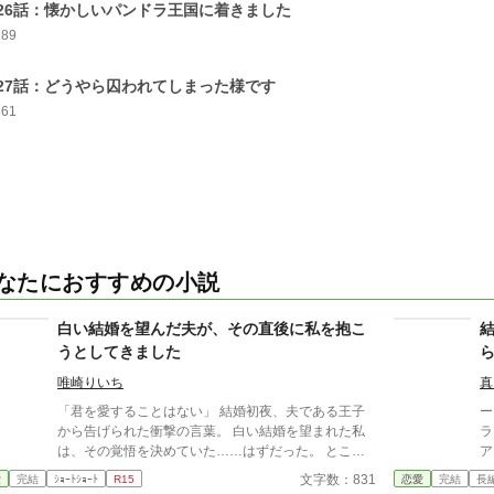
26話：懐かしいパンドラ王国に着きました
189
27話：どうやら囚われてしまった様です
361
なたにおすすめの小説
白い結婚を望んだ夫が、その直後に私を抱こ
うとしてきました
唯崎りいち
真
「君を愛することはない」 結婚初夜、夫である王子
ー
から告げられた衝撃の言葉。 白い結婚を望まれた私
ラ
は、その覚悟を決めていた……はずだった。 ところ
ア
が次の瞬間、王子は私を抱こうとしてくる。 「待っ
った。 親同士に
文字数：831
愛
完結
ｼｮｰﾄｼｮｰﾄ
R15
恋愛
完結
長
てください！ あなた、私を愛さないと言いましたよ
ヴ