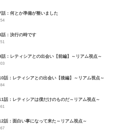
7話：何とか準備が整いました
154
8話：決行の時です
151
9話：レティシアとの出会い【前編】～リアム視点～
203
10話：レティシアとの出会い【後編】～リアム視点～
184
11話：レティシアは僕だけのものだ～リアム視点～
161
12話：面白い事になって来た～リアム視点～
167