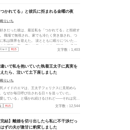
していたのに……。 そんな決意を打ち砕くかの
うに旦那様の態度はずっと冷たかった。 (しかも私
「つかれてる」と彼氏に拒まれる金曜の夜
！) 社交界に行っても、使用人の前でもどん
時でも冷たい態度を取られた私は周りの噂の恰好の
崎りいち
いたが、ある日、偶然旦那様
好きだった彼は、最近私を「つかれてる」と拒絶す
その幼馴染の不倫疑惑を耳にする。 (((こんな仕打
。 職場で無視され、家でも冷たく突き放され、つ
あんまりよーー！！))) 旦那様の態度にとうとう
に私は限界を迎えた。 涙とともに眠りについた、
えられなくなった私は、ついに離縁を決意したーー
る金曜日の夜。 変わり果てた二人の関係は、予想
ー。
文字数：1,403
ﾄｼｮｰﾄ
R15
しない結末を迎える。
勘違いで私を抱いていた執着王太子に真実を
教えたら、泣いて土下座しました
崎りいち
民メイドのエマは、王太子フェリクスに見初めら
、なぜか毎日呼び出される日々を送っていた。
愛している」と囁かれ続けるけれど――それは完全
。 エマには、故郷に婚約を誓った恋人がい
文字数：12,544
編
R15
げ出すために国外へ向かう旅に出るが、
こで発覚したのは――王太子の盛大すぎる思い違い
君は俺を愛していなかったのか……？」
【完結】離婚を切り出したら私に不干渉だっ
実を知った瞬間、王太子は泣いて土下座。 そし
たはずの夫が激甘に豹変しました
関係は一変する――。 執着系王太子×巻き込まれ