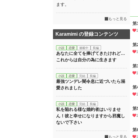
ます。
もっと見る
第
Karamimi の登録コンテンツ
第
小説
恋愛
連載中
長編
あなたに全てを捧げてきたけれど…
これからは自分の為に生きます
第
小説
恋愛
完結
長編
最強ツンデレ闇令息に近づいたら溺
第
愛されました
小説
恋愛
完結
長編
第
私を陥れる様な婚約者はいりませ
ん！彼と幸せになりますから邪魔し
ないで下さい
第
もっと見る