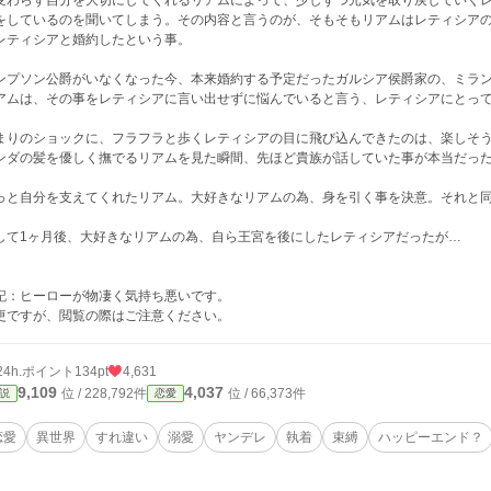
変わらず自分を大切にしてくれるリアムによって、少しずつ元気を取り戻していく
をしているのを聞いてしまう。その内容と言うのが、そもそもリアムはレティシア
レティシアと婚約したという事。
ンプソン公爵がいなくなった今、本来婚約する予定だったガルシア侯爵家の、ミラ
アムは、その事をレティシアに言い出せずに悩んでいると言う、レティシアにとっ
まりのショックに、フラフラと歩くレティシアの目に飛び込んできたのは、楽しそ
ンダの髪を優しく撫でるリアムを見た瞬間、先ほど貴族が話していた事が本当だっ
っと自分を支えてくれたリアム。大好きなリアムの為、身を引く事を決意。それと
して1ヶ月後、大好きなリアムの為、自ら王宮を後にしたレティシアだったが…
記：ヒーローが物凄く気持ち悪いです。
更ですが、閲覧の際はご注意ください。
24h.ポイント
134pt
4,631
9,109
4,037
位 / 228,792件
位 / 66,373件
説
恋愛
恋愛
異世界
すれ違い
溺愛
ヤンデレ
執着
束縛
ハッピーエンド？