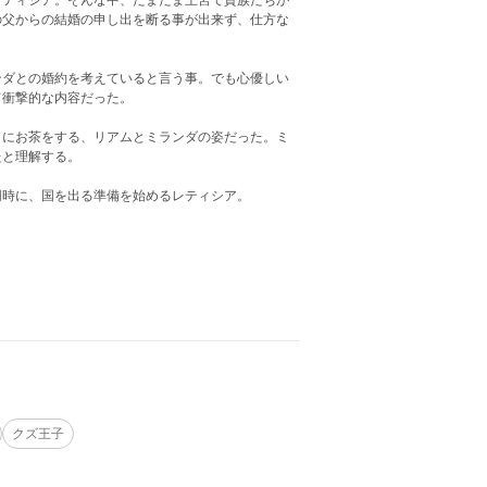
レティシア。そんな中、たまたま王宮で貴族たちが
の父からの結婚の申し出を断る事が出来ず、仕方な
ンダとの婚約を考えていると言う事。でも心優しい
て衝撃的な内容だった。
うにお茶をする、リアムとミランダの姿だった。ミ
たと理解する。
同時に、国を出る準備を始めるレティシア。
クズ王子