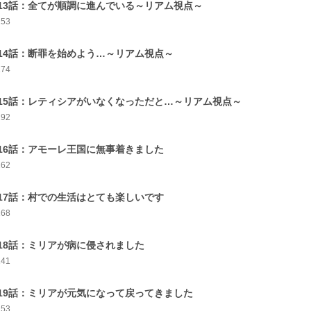
13話：全てが順調に進んでいる～リアム視点～
153
14話：断罪を始めよう…～リアム視点～
174
15話：レティシアがいなくなっただと…～リアム視点～
192
16話：アモーレ王国に無事着きました
162
17話：村での生活はとても楽しいです
168
18話：ミリアが病に侵されました
141
19話：ミリアが元気になって戻ってきました
153