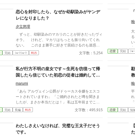
ね？」 愛するつもりはないのに、なぜ身体の関係だ
決意
け求めるのか。 問い詰める私に、王子は驚きの秘密
よ
恋心を封印したら、なぜか幼馴染みがヤンデ
を明かす。 「興奮しすぎると、僕の心臓が止まるか
にだけ！
レになりました？
もしれないんだ」 ……それ、絶対に我慢しなきゃい
な
唯
けないやつでは！？ 愛されない花嫁になるはずが、
的。 最初こそ我慢して
夕立悠理
大
なぜか命がけで溺愛されることになりました。 転生
と
ずっと、幼馴染みのマカリのことが好きだったヴィ
る
者令嬢と、恋心をこじらせた王子の勘違いラブコメデ
ち、
オラ。 けれど、マカリはちっとも振り向いてくれ
い
ィ。
耐
ない。 このまま勝手に好きで居続けるのも迷惑だ
あ
ー
ろうと、ヴィオラは育った町をでる。 なんとか、
恋愛
完結
ｼｮｰ
も
文字数：5,254
愛
完結
ｼｮｰﾄｼｮｰﾄ
R15
王都での仕事も見つけ、新しい生活は順風満帆──か
と思いきや。 なんと、王都だけは死んでもいかな
いといっていたマカリが、ヴィオラを追ってき
私が行方不明の皇女です～生死を彷徨って帰
て……。
国したら信じていた初恋の従者は婚約してい
ました～
marumi
唯
「あら アルヴェイン公爵がドゥーカス令嬢をエスコ
平
ートされていますわ」 「ご婚約されたと噂を聞きま
れ
したが、まさか本当だとは！」 私は五年前までこの
「
国の皇女エリシアだった。 暗殺事件に巻き込まれ、
な勘違い
文字数：495,915
愛
完結
長編
R15
恋愛
完結
短
幼なじみで初恋の相手だった従者――アルヴェイン公
るのに。 逃
子と共に命からがら隣国、エルダールへ亡命した。
そ
彼の｢必ず迎えに来る｣その言葉を信じて、隣国の地で
だった。 「
わたしさえいなければ、完璧な王太子だそう
彼を待ち続けた……。 それなのに……。 やっとの思
真
です。
いで帰国した帝国の華やかなパーティー会場で、一際
て、