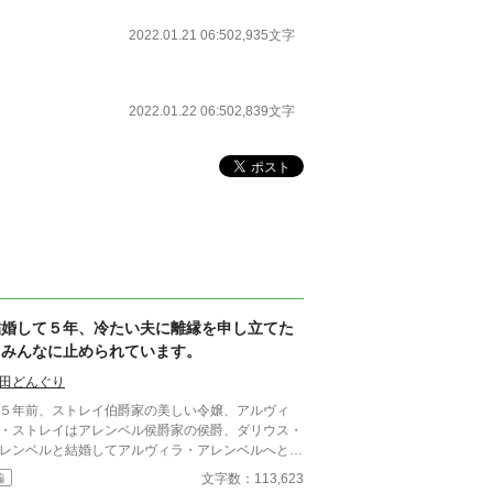
2022.01.21 06:50
2,935文字
2022.01.22 06:50
2,839文字
結婚して５年、冷たい夫に離縁を申し立てた
らみんなに止められています。
田どんぐり
５年前、ストレイ伯爵家の美しい令嬢、アルヴィ
・ストレイはアレンベル侯爵家の侯爵、ダリウス・
レンベルと結婚してアルヴィラ・アレンベルへとな
決められた政略結婚だったが、アル
文字数：113,623
編
ィラは旦那様とちゃんと愛し合ってやっていこうと