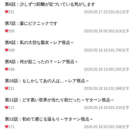
第6話：少しずつ距離が近づいている気がします
恋愛
836 位 / 66,320 件
211
2026.05.17 23:20
1,911文字
お気に入り
431
第7話：森にピクニックです
24h.ポイント
873 pt
195
2026.05.18 06:50
1,616文字
文字数
159,424
第8話：私の大切な親友～レア視点～
更新日時
2026.07.10 07:10
199
2026.05.18 10:10
1,700文字
初回公開日時
2026.05.17 12:36
第9話：何が起こったの？～レア視点～
188
2026.05.18 13:40
1,561文字
初回完結日時
2026.07.10 07:58
週間ポイント
第10話：もしかしてあの人は…～レア視点～
2,205 pt (4,434 位)
211
2026.05.18 16:10
1,998文字
月間ポイント
22,058 pt (2,149 位)
第11話：どす黒い世界が当たり前だった～サターン視点～
年間ポイント
139,770 pt (4,444 位)
171
2026.05.18 18:50
1,534文字
累計ポイント
143,745 pt (24,524 位)
第12話：初めて感じる温もり～サターン視点～
171
2026.05.18 20:50
1,546文字