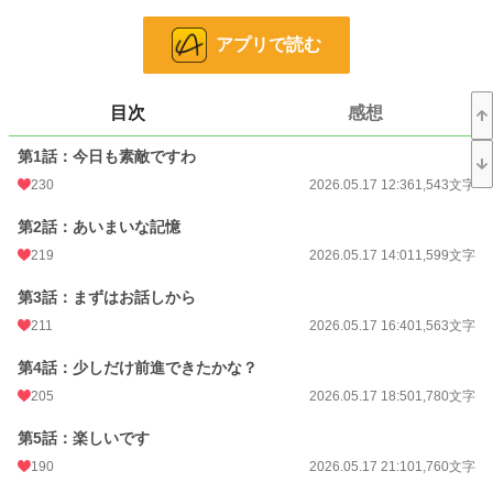
ットは、サターンに近づこうと日々企んでいるのだ。
アプリで読む
そんな中、サターン様と話すチャンス到来。ここぞとばかりに気持ちをぶつける
マリオネットだったが、あっさりとサターンに拒否されてしまう。
目次
感想
本来ならサターンの恐ろしさに震えあがり、二度と彼に近づかないと誓うのだ
が、マリオネットは違った。
第1話：今日も素敵ですわ
増々サターンに熱を上げ、彼に近づこうとする。
230
2026.05.17 12:36
1,543文字
“たとえ嫌われていても構わない、せめて貴族学院にいる間は、サターン様のお
第2話：あいまいな記憶
傍にいたい”
219
2026.05.17 14:01
1,599文字
その一心でどんなにサターンに拒否されても、マリオネットはサターンに近づき
続けるのだった。
第3話：まずはお話しから
211
2026.05.17 16:40
1,563文字
一方サターンは、自分の意思ではどうしようもない大きな悩みを抱えていて…
第4話：少しだけ前進できたかな？
ご都合主義全開、ファンタジー要素を含むラブストーリーです。
よろしくお願いしますm(__)m
205
2026.05.17 18:50
1,780文字
※他サイトでも同時掲載しています
第5話：楽しいです
190
2026.05.17 21:10
1,760文字
小説
1,504 位 / 228,620 件