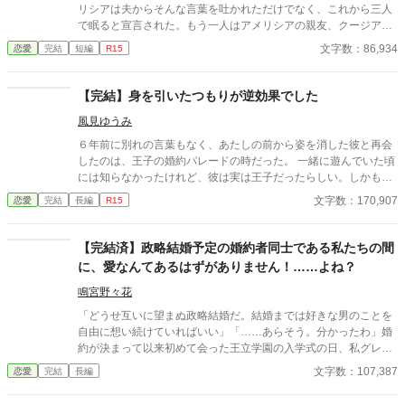
リシアは夫からそんな言葉を吐かれただけでなく、これから三人
で眠ると宣言された。もう一人はアメリシアの親友、クージアだ
った。 アメリシアが夫のモレイブと婚約したのは七年前。親友と
文字数：86,934
恋愛
完結
短編
R15
出会ったのは十年前。 十年の友情は、結婚式を挙げた当日に失わ
れた。 そして、次の日に聞かされたのは両親の訃報。 アメリシア
は、どんなに辛くても両親の分も生きて幸せになると決め、そん
【完結】身を引いたつもりが逆効果でした
なに自分のことを見たくないのなら、モレイブと離婚し、彼と絶
風見ゆうみ
対に会うことのない田舎町で暮らしていくことにした。 離婚届を
置いて去ったアメリシアは、田舎町で苦労しながらも、幸せを見
６年前に別れの言葉もなく、あたしの前から姿を消した彼と再会
つけていくのだが、モレイブはあんなことを言っておきながら
したのは、王子の婚約パレードの時だった。 一緒に遊んでいた頃
も、アメリシアと離婚する気はなく――。
には知らなかったけれど、彼は実は王子だったらしい。しかもあ
たしの親友と彼の弟も幼い頃に将来の約束をしていたよう
文字数：170,907
恋愛
完結
長編
R15
で・・・・・。 平民と王族ではつりあわない、そう思い、身を引
こうとしたのだけど、なぜか逃してくれません！ というか、婚約
者にされそうです！
【完結済】政略結婚予定の婚約者同士である私たちの間
に、愛なんてあるはずがありません！……よね？
鳴宮野々花
「どうせ互いに望まぬ政略結婚だ。結婚までは好きな男のことを
自由に想い続けていればいい」「……あらそう。分かったわ」婚
約が決まって以来初めて会った王立学園の入学式の日、私グレー
ス・エイヴリー侯爵令嬢の婚約者となったレイモンド・ベイツ公
文字数：107,387
恋愛
完結
長編
爵令息は軽く笑ってあっさりとそう言った。仲良くやっていきた
い気持ちはあったけど、なぜだか私は昔からレイモンドには嫌わ