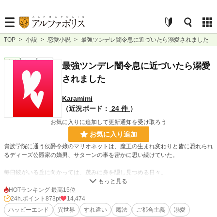
TOP
>
小説
>
恋愛小説
>
最強ツンデレ闇令息に近づいたら溺愛されました
恋愛
完結
長編
最強ツンデレ闇令息に近づいたら溺愛
されました
Karamimi
（近況ボード：
24 件
）
お気に入りに追加して更新通知を受け取ろう
お気に入り追加
貴族学院に通う侯爵令嬢のマリオネットは、魔王の生まれ変わりと皆に恐れられ
るディーズ公爵家の嫡男、サターンの事を密かに思い続けていた。
毎日彼がいる丘に向かっては、茂みに身を隠し見つめる日々。
「サターン様、なんて素敵なのかしら…」
HOTランキング 最高15位
24h.ポイント
873pt
14,474
そう呟き、うっとりと見つめるマリオネット。そんな彼女は昔、サターンに助け
ハッピーエンド
異世界
すれ違い
魔法
ご都合主義
溺愛
られた過去があるのだ。サターンにどうしてもその件でお礼を言いたいマリオネ