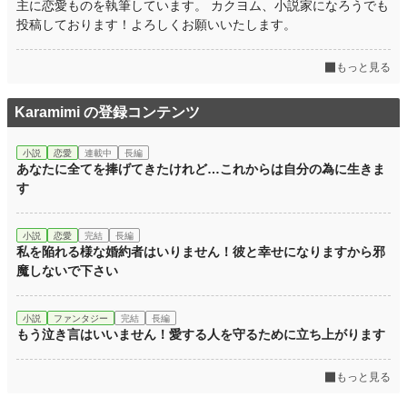
主に恋愛ものを執筆しています。 カクヨム、小説家になろうでも
投稿しております！よろしくお願いいたします。
もっと見る
Karamimi の登録コンテンツ
小説
恋愛
連載中
長編
あなたに全てを捧げてきたけれど…これからは自分の為に生きま
す
小説
恋愛
完結
長編
私を陥れる様な婚約者はいりません！彼と幸せになりますから邪
魔しないで下さい
小説
ファンタジー
完結
長編
もう泣き言はいいません！愛する人を守るために立ち上がります
もっと見る