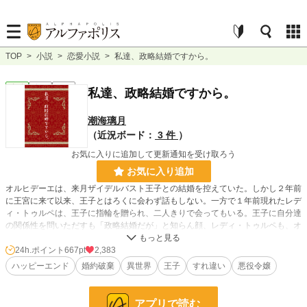
TOP
>
小説
>
恋愛小説
>
私達、政略結婚ですから。
恋愛
完結
短編
私達、政略結婚ですから。
潮海璃月
（近況ボード：
3 件
）
お気に入りに追加して更新通知を受け取ろう
お気に入り追加
オルヒデーエは、来月ザイデルバスト王子との結婚を控えていた。しかし２年前
に王宮に来て以来、王子とはろくに会わず話もしない。一方で１年前現れたレデ
ィ・トゥルペは、王子に指輪を贈られ、二人きりで会ってもいる。王子に自分達
の関係性を問いただすも「政略結婚だが」と知らん顔、レディ・トゥルペも、オ
ルヒデーエに向かって「政略結婚ですから」としたり顔。半年前からは、レデ
ィ・トゥルペに数々の嫌がらせをしたという噂まで流れていた。
24h.ポイント
667pt
2,383
それが罪状として読み上げられる中、オルヒデーエは王子との数少ない思い出を
ハッピーエンド
婚約破棄
異世界
王子
すれ違い
悪役令嬢
振り返り、その処断を待つ。
アプリで読む
小説
2,167 位 / 228,843 件