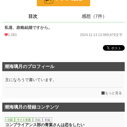
恋愛
1,196 位 / 66,375 件
目次
感想（7件）
お気に入り
490
私達、政略結婚ですから。
24h.ポイント
667 pt
2,383
2024.11.13 12:06
9,979文字
文字数
9,979
更新日時
2024.11.13 12:06
初回公開日時
2024.11.13 12:06
潮海璃月のプロフィール
初回完結日時
2024.11.13 12:06
週間ポイント
4,350 pt (2,357 位)
主になろうで書いています。
月間ポイント
14,870 pt (3,157 位)
もっと見る
年間ポイント
170,160 pt (3,702 位)
潮海璃月の登録コンテンツ
累計ポイント
354,714 pt (13,505 位)
小説
ライト文芸
完結
長編
コンプライアンス部の青葉さんは恋をしたい