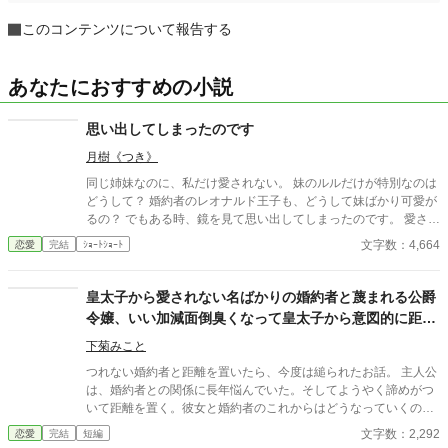
このコンテンツについて報告する
あなたにおすすめの小説
思い出してしまったのです
月樹《つき》
同じ姉妹なのに、私だけ愛されない。 妹のルルだけが特別なのは
どうして？ 婚約者のレオナルド王子も、どうして妹ばかり可愛が
るの？ でもある時、鏡を見て思い出してしまったのです。 愛され
ないのは当然です。 だって私は…。
文字数：4,664
恋愛
完結
ｼｮｰﾄｼｮｰﾄ
皇太子から愛されない名ばかりの婚約者と蔑まれる公爵
令嬢、いい加減面倒臭くなって皇太子から意図的に距離
をとったらあっちから迫ってきた。なんで？
下菊みこと
つれない婚約者と距離を置いたら、今度は縋られたお話。 主人公
は、婚約者との関係に長年悩んでいた。そしてようやく諦めがつ
いて距離を置く。彼女と婚約者のこれからはどうなっていくのだ
ろうか。 小説家になろう様でも投稿しています。
文字数：2,292
恋愛
完結
短編