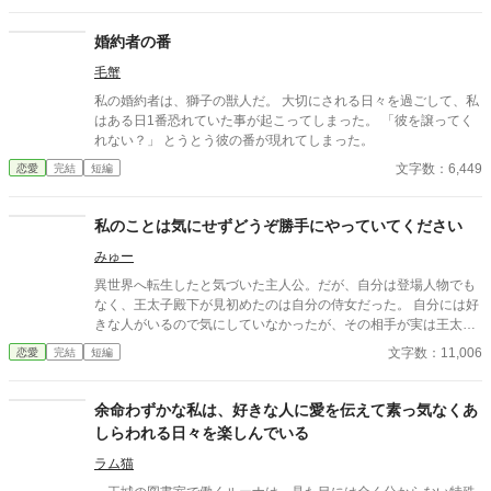
婚約者の番
毛蟹
私の婚約者は、獅子の獣人だ。 大切にされる日々を過ごして、私
はある日1番恐れていた事が起こってしまった。 「彼を譲ってく
れない？」 とうとう彼の番が現れてしまった。
文字数：6,449
恋愛
完結
短編
私のことは気にせずどうぞ勝手にやっていてください
みゅー
異世界へ転生したと気づいた主人公。だが、自分は登場人物でも
なく、王太子殿下が見初めたのは自分の侍女だった。 自分には好
きな人がいるので気にしていなかったが、その相手が実は王太子
殿下だと気づく。 主人公は開きなおって、勝手にやって下さいと
文字数：11,006
恋愛
完結
短編
思いなおすが……… 切ない話を書きたくて書きました。 ハッピー
エンドです。
余命わずかな私は、好きな人に愛を伝えて素っ気なくあ
しらわれる日々を楽しんでいる
ラム猫