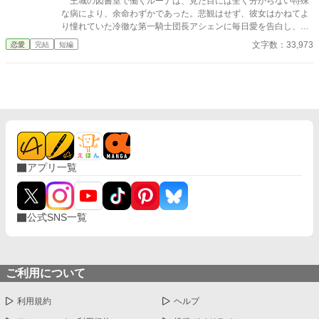
王城の図書室で働くルーナは、見た目には全く分からない特殊
な病により、余命わずかであった。悲観はせず、彼女はかねてよ
り憧れていた冷徹な第一騎士団長アシェンに毎日愛を告白し、彼
の困惑した反応を見ることを最後の人生の楽しみとする。アシェ
文字数：33,973
恋愛
完結
短編
ンは一貫してそっけない態度を取り続けるが、ルーナのひたむき
な告白は、彼の無関心だった心に少しずつ波紋を広げていった。
※『小説家になろう』様『カクヨム』様にも同じ作品を投稿して
います ※全十七話で完結の予定でしたが、勝手ながら二話ほど追
加させていただきます。公開は同時に行うので、完結予定日は変
わりません。本編は十五話まで、その後は番外編になります。
アプリ一覧
公式SNS一覧
ご利用について
利用規約
ヘルプ