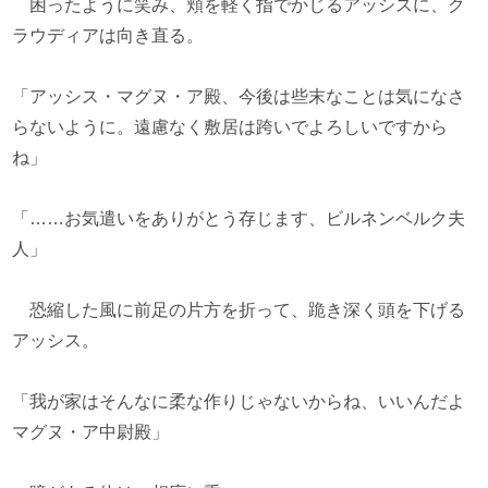
困ったように笑み、頬を軽く指でかじるアッシスに、ク
ラウディアは向き直る。
「アッシス・マグヌ・ア殿、今後は些末なことは気になさ
らないように。遠慮なく敷居は跨いでよろしいですから
ね」
「……お気遣いをありがとう存じます、ビルネンベルク夫
人」
恐縮した風に前足の片方を折って、跪き深く頭を下げる
アッシス。
「我が家はそんなに柔な作りじゃないからね、いいんだよ
マグヌ・ア中尉殿」