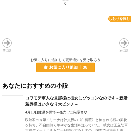
0
しおりを挟む
前の話
次の話
お気に入りに追加して更新通知を受け取ろう
お気に入り追加
38
あなたにおすすめの小説
コワモテ軍人な旦那様は彼女にゾッコンなのです～新婚
若奥様はいきなり大ピンチ～
4月13日離縁を覚悟～発売♡二階堂まや
政治家の令嬢イリーナは社交界の《白薔薇》と称される程の美貌
を持ち、不自由無く華やかな生活を送っていた。 彼女は王立陸軍
大尉ディートハルトに一目惚れするものの、国内で政治家と軍人