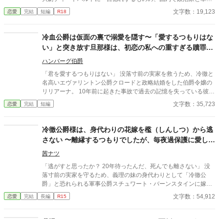
は長年対立していた。加えて軍人は質実剛健を良しとしており、
文字数：19,123
恋愛
完結
短編
R18
彼女の趣味嗜好とはまるで正反対であった。 そのためイリーナは
華やかな生活を手放すことを決め、ディートハルトと無事に夫婦
として結ばれる。 幸せな結婚生活を謳歌していたものの、ある日
冷血公爵は仮面の裏で溺愛を隠す〜「愛するつもりはな
彼女は兄と弟から夜会に参加して欲しいと頼まれる。 そして夜会
い」と突き放す旦那様は、初恋の私への重すぎる贖罪と
終了後、ディートハルトに華美な装いをしているところを見られ
執着を抱えていました〜
てしまって……？
ハンバーグ伯爵
「君を愛するつもりはない」 没落寸前の実家を救うため、冷徹と
名高いエヴァリントン公爵クロードと政略結婚をした伯爵令嬢の
リリアーナ。 10年前に起きた事故で過去の記憶を失っている彼女
は、氷のように冷たい夫との偽りの夫婦生活に不安を抱いてい
文字数：35,723
恋愛
完結
短編
た。 しかし、冷酷な言葉とは裏腹に、彼は植物を愛する彼女のた
めに豪華なガラスの温室を用意し、陰ながら彼女を守り抜こうと
する。 さらに、彼から漂う「針葉樹と白檀の香り」は、リリアー
冷徹公爵様は、身代わりの花嫁を檻（しんしつ）から逃
ナの失われた記憶の奥底を不思議と揺さぶって――。 やがてリリ
さない 〜離縁するつもりでしたが、毎夜過保護に愛し抜
アーナは、書庫に隠された古い手記と「青い花」を見つける。 そ
かれています〜
こに記されていたのは、冷血公爵の仮面の裏に隠された、初恋の
茜ナツ
少女に対する狂おしいほどの贖罪と、重すぎる愛の執着だった。
「逃がすと思ったか？ 20年待ったんだ、死んでも離さない」 没
過去の罪に縛られ、あえて彼女を遠ざけようとする不器用な公
落寸前の実家を守るため、義理の妹の身代わりとして「冷徹公
爵。 彼が愛しているのは過去の幻影なのか、それとも今の自分な
爵」と恐れられる軍事公爵スチュワート・バーンスタインに嫁ぐ
のか。 すれ違う二人の想いが交差したとき、凍てついていた時間
ことになったリリアーナ。 結婚初夜、彼から冷ややかに告げられ
文字数：54,912
恋愛
完結
長編
R15
が動き出す。 不器用な二人が本当の夫婦になるまでの、切なくも
たのは 「君に構う暇はない。愛するつもりもない」 という非情な
甘い純愛ファンタジー。
言葉。 怯えるリリアーナは「1年経ったら離縁して自由になろ