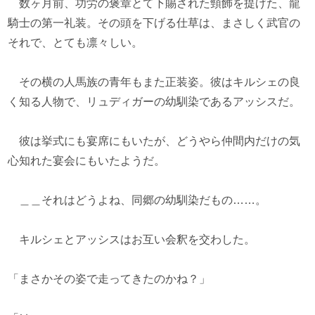
数ヶ月前、功労の褒章とて下賜された頸飾を提げた、龍
騎士の第一礼装。その頭を下げる仕草は、まさしく武官の
それで、とても凛々しい。
その横の人馬族の青年もまた正装姿。彼はキルシェの良
く知る人物で、リュディガーの幼馴染であるアッシスだ。
彼は挙式にも宴席にもいたが、どうやら仲間内だけの気
心知れた宴会にもいたようだ。
＿＿それはどうよね、同郷の幼馴染だもの……。
キルシェとアッシスはお互い会釈を交わした。
「まさかその姿で走ってきたのかね？」