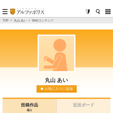
TOP
>
丸山 あい
>
Webコンテンツ
丸山 あい
お気に入りに追加
投稿作品
近況ボード
4
件