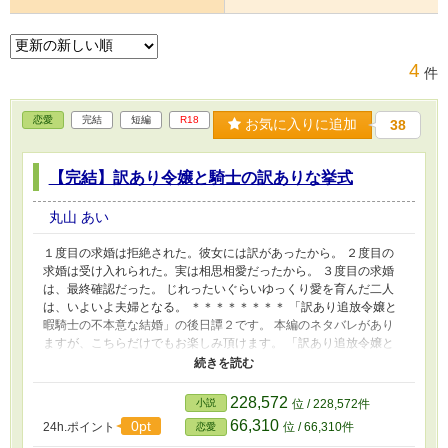
4
件
恋愛
完結
短編
R18
お気に入りに追加
38
【完結】訳あり令嬢と騎士の訳ありな挙式
丸山 あい
１度目の求婚は拒絶された。彼女には訳があったから。 ２度目の
求婚は受け入れられた。実は相思相愛だったから。 ３度目の求婚
は、最終確認だった。 じれったいぐらいゆっくり愛を育んだ二人
は、いよいよ夫婦となる。 ＊＊＊＊＊＊＊＊ 「訳あり追放令嬢と
暇騎士の不本意な結婚」の後日譚２です。 本編のネタバレがあり
ますが、こちらだけでもお楽しみ頂けます。 「訳あり追放令嬢と
暇騎士の不本意な結婚」 ↓ 「出戻り令嬢の3度目の求婚」 ↓ 「訳あ
り令嬢と騎士の訳ありな挙式」←本作 という時系列です。
228,572
小説
位 / 228,572件
66,310
0pt
24h.ポイント
位 / 66,310件
恋愛