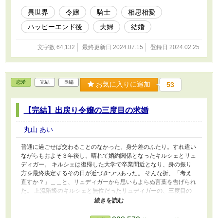
異世界
令嬢
騎士
相思相愛
ハッピーエンド後
夫婦
結婚
文字数 64,132
最終更新日 2024.07.15
登録日 2024.02.25
恋愛
完結
長編
お気に入りに追加
53
【完結】出戻り令嬢の三度目の求婚
丸山 あい
普通に過ごせば交わることのなかった、身分差のふたり。すれ違い
ながらもおよそ３年後し。晴れて婚約関係となったキルシェとリュ
ディガー。 キルシェは復帰した大学で卒業間近となり、身の振り
方を最終決定するその日が近づきつつあった。 そんな折、「考え
直すか？」＿＿と、リュディガーから思いもよらぬ言葉を告げられ
た。 上流階級のキルシェと無位だったリュディガーの、三度目の
求婚までに起きた物語。 ※「訳あり追放令嬢と暇騎士の不本意な
結婚」(https://www.alphapolis.co.jp/novel/1922428/19443443)の端
折った話＿＿番外編。 ※こちらだけでもお楽しみいただける構成