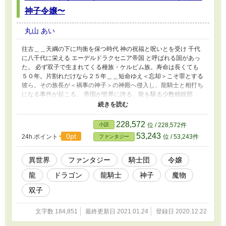
神子令嬢〜
丸山 あい
往古＿＿天綱の下に均衡を保つ時代 神の祝福と呪いとを受け 千代
に八千代に栄える エーデルドラクセニア帝国 と呼ばれる国があっ
た。 必ず双子で生まれてくる種族・ケルビム族。寿命は長くても
５０年。片割れだけなら２５年＿＿短命ゆえ＜忘却＞こそ罪とする
彼ら。その族長が＜禍事の神子＞の神殿へ侵入し、龍騎士と相打ち
になる事件が起こる。 帝国が世界に誇る、龍を駆る少数精鋭部
隊・＜龍帝従騎士団＞に所属する龍騎士ロンフォール。 ある日気
がつくと、彼は広い草原に独り放り出されていた。自身が置かれて
いる状況を把握する間もなく、突然の殺気とともに現れる魔物。
228,572
小説
位 / 228,572件
窮地に陥った時、現れたのは一匹の白い大きな犬と、その犬に導か
53,243
0pt
24h.ポイント
位 / 53,243件
ファンタジー
れて現れたケルビム族の一味だった。 そこで自分が記憶喪失して
いる事実に気づく＿＿。 どうして彼は草原に放り出されていたの
か。 謀略に嵌っているのか、それともただ出奔しただけなのか。
異世界
ファンタジー
騎士団
令嬢
出奔したのならば何故なのか。 これは黄昏の時代、宿命と天綱に
龍
ドラゴン
龍騎士
神子
魔物
足掻くものどもの物語。 ※区切りがよいので、これでひとまず完
結といたします。同じ世界観を使った物語(異世界恋愛)で公開して
双子
おります。→「訳あり追放令嬢と暇騎士の夢の緒の」 ※他サイト
様にも連載 ※「Pixiv」様では本作の裏舞台、表舞台とも言えない
文字数 184,851
最終更新日 2021.01.24
登録日 2020.12.22
物語を漫画で不定期更新。
https://www.pixiv.net/artworks/85324687