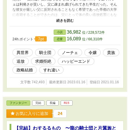
ェは利発さが災いし、父に疎まれ虐げられてきた半生だった。そん
な彼女が厳しい父に反対されることもなく希望であった帝都の大学
に在籍することができたのは、父にとって体の良い追放処置にもな
ったから。 そんなある日、暇をもらい学を修めている龍騎士リュ
ディガーの指南役になり、ふたりはゆっくりと心を通わせ合ってい
く。自分の人生には無縁と思われていた恋や愛＿＿遂には想い合う
36,982
小説
位 / 228,572件
人から求婚までされたものの、彼の前から多くを語らないままキル
16,089
7pt
24h.ポイント
位 / 66,310件
恋愛
シェは消えた。 彼女は、不慮の事故で命を落としてしまったの
だ。 しかし、ふたりの物語はそこで終わりにはならなかった＿
＿。 相思相愛からの失意。からの＿＿制約が多く全てを明かせな
異世界
騎士団
ノーチェ
令嬢
貴族
い訳ありの追放令嬢と、志を抱いた愚直な騎士が紡ぐ恋物語。 ※
追放
求婚拒絶
ハッピーエンド
本編は完結となりますが、端折った話は数話の短いお話として公開
していきます。 ※他サイト様にも連載中 ※「【完結】わするるも
政略結婚
すれ違い
の 〜龍の騎士団と片翼族と神子令嬢〜」と同じ世界観で、より前
の時代の話ですが、こちらだけでもお楽しみいただける構成になっ
文字数 742,493
最終更新日 2023.01.16
登録日 2021.01.16
ています。
ファンタジー
完結
長編
R15
お気に入りに追加
24
【完結】わするるもの 〜龍の騎士団と片翼族と