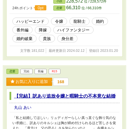
228,572
小説
位 / 228,572件
ですが、本編のネタバレが含まれます。 ※他サイト様にも掲載
66,310
0pt
24h.ポイント
位 / 66,310件
恋愛
ハッピーエンド
令嬢
龍騎士
婚約
番外編
降嫁
ハイファンタジー
婚約破棄
貴族
身分差
文字数 181,022
最終更新日 2024.02.12
登録日 2023.01.20
恋愛
完結
長編
R15
お気に入りに追加
168
【完結】訳あり追放令嬢と暇騎士の不本意な結婚
丸山 あい
「私と結婚してほしい」リュディガーらしい真っ直ぐな飾り気のな
い求婚に、訳ありのキルシェは胸が締め付けられるほど苦しさを覚
えた。 「貴方は、父の恐ろしさを知らないのよ……」 令嬢キルシ