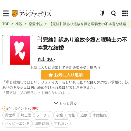
TOP
>
小説
>
恋愛小説
>
【完結】訳あり追放令嬢と暇騎士の不本意な結婚
恋愛
完結
長編
R15
【完結】訳あり追放令嬢と暇騎士の不
本意な結婚
丸山 あい
お気に入りに追加して更新通知を受け取ろう
お気に入り追加
「私と結婚してほしい」リュディガーらしい真っ直ぐな飾り気のない求婚に、訳
ありのキルシェは胸が締め付けられるほど苦しさを覚えた。
「貴方は、父の恐ろしさを知らないのよ……」
令嬢キルシェは利発さが災いし、父に疎まれ虐げられてきた半生だった。そんな
彼女が厳しい父に反対されることもなく希望であった帝都の大学に在籍すること
24h.ポイント
7pt
0
ができたのは、父にとって体の良い追放処置にもなったから。
異世界
騎士団
ノーチェ
令嬢
貴族
追放
求婚拒絶
そんなある日、暇をもらい学を修めている龍騎士リュディガーの指南役になり、
ハッピーエンド
政略結婚
すれ違い
ふたりはゆっくりと心を通わせ合っていく。自分の人生には無縁と思われていた
恋や愛＿＿遂には想い合う人から求婚までされたものの、彼の前から多くを語ら