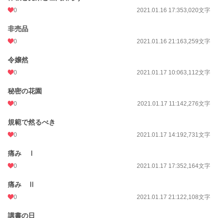
文字数
742,493
0
2021.01.16 17:35
3,020文字
更新日時
2023.01.16 15:21
非売品
0
2021.01.16 21:16
3,259文字
初回公開日時
2021.01.16 10:06
令嬢然
初回完結日時
2023.01.16 15:22
0
2021.01.17 10:06
3,112文字
週間ポイント
21 pt (62,459 位)
秘密の花園
月間ポイント
252 pt (47,007 位)
0
2021.01.17 11:14
2,276文字
年間ポイント
1,764 pt (70,360 位)
規範で然るべき
累計ポイント
158,284 pt (23,137 位)
0
2021.01.17 14:19
2,731文字
痛み Ⅰ
0
2021.01.17 17:35
2,164文字
痛み Ⅱ
0
2021.01.17 21:12
2,108文字
講書の日