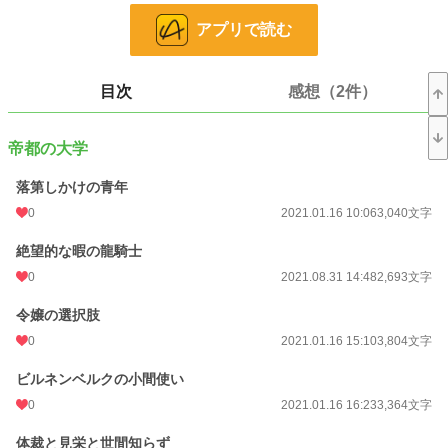
ないままキルシェは消えた。
アプリで読む
彼女は、不慮の事故で命を落としてしまったのだ。
しかし、ふたりの物語はそこで終わりにはならなかった＿＿。
目次
感想（2件）
相思相愛からの失意。からの＿＿制約が多く全てを明かせない訳ありの追放令嬢
と、志を抱いた愚直な騎士が紡ぐ恋物語。
帝都の大学
※本編は完結となりますが、端折った話は数話の短いお話として公開していきま
す。
落第しかけの青年
※他サイト様にも連載中
0
2021.01.16 10:06
3,040文字
※「【完結】わするるもの 〜龍の騎士団と片翼族と神子令嬢〜」と同じ世界観
絶望的な暇の龍騎士
で、より前の時代の話ですが、こちらだけでもお楽しみいただける構成になって
0
2021.08.31 14:48
2,693文字
います。
令嬢の選択肢
小説
37,087 位 / 228,637 件
0
2021.01.16 15:10
3,804文字
恋愛
16,235 位 / 66,327 件
ビルネンベルクの小間使い
お気に入り
168
0
2021.01.16 16:23
3,364文字
24h.ポイント
7 pt
体裁と見栄と世間知らず