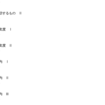
0
訪するもの Ⅱ
0
支度 Ⅰ
0
支度 Ⅱ
0
内 Ⅰ
0
内 Ⅱ
0
内 Ⅲ
0