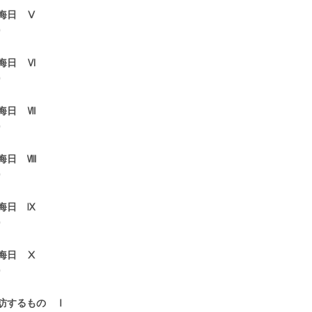
晦日 Ⅴ
0
晦日 Ⅵ
0
晦日 Ⅶ
0
晦日 Ⅷ
0
晦日 Ⅸ
0
晦日 Ⅹ
0
訪するもの Ⅰ