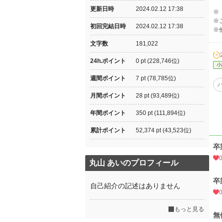
更新日時
2024.02.12 17:38
※「
※
初回完結日時
2024.02.12 17:38
※
文字数
181,022
24h.ポイント
0 pt (228,746位)
小
週間ポイント
7 pt (78,785位)
月間ポイント
28 pt (93,489位)
年間ポイント
350 pt (111,894位)
累計ポイント
52,374 pt (43,523位)
卒
丸山 あいのプロフィール
卒
自己紹介の記述はありません
もっと見る
無