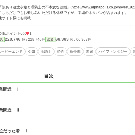
訳あり追放令嬢と暇騎士の不本意な結婚」(https://www.alphapolis.co.jp/novel/
こちらだけでもお楽しみいただける構成ですが、本編のネタバレが含まれます。
他サイト様にも掲載
24h.ポイント
0pt
1
228,746
66,363
位 / 228,746件
位 / 66,363件
説
恋愛
ハッピーエンド
令嬢
龍騎士
婚約
番外編
降嫁
ハイファンタジー
目次
業間近 Ⅰ
0
業間近 Ⅱ
0
位だった者 Ⅰ