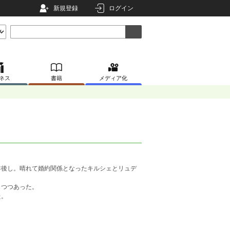
新規登録
ログイン
ネス
書籍
メディア化
年後し。晴れて婚約関係となったキルシェとリュデ
きつつあった。
た。