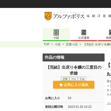
小説
公式漫画
投
TOP
>
小説
>
恋愛小説
>
【完結】出戻り令嬢
作品の情報
【
【完結】出戻り令嬢の三度目の
求婚
丸
恋愛
完結
長編
普
お気に入り追加
ィ
キ
そ
お気に入り
53
上
初回公開日時
2023.01.20 14:22