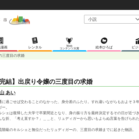
Web
稿漫画
レンタル
絵本ひろば
ビジ
コンテンツ大賞
の三度目の求婚
完結】出戻り令嬢の三度目の求婚
山 あい
通に過ごせば交わることのなかった、身分差のふたり。すれ違いながらもおよそ３
ガー。
ルシェは復帰した大学で卒業間近となり、身の振り方を最終決定するその日が近づ
んな折、「考え直すか？」＿＿と、リュディガーから思いもよらぬ言葉を告げられ
流階級のキルシェと無位だったリュディガーの、三度目の求婚までに起きた物語。