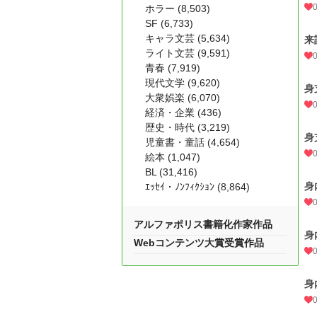
ホラー (8,503)
SF (6,733)
キャラ文芸 (5,634)
来
ライト文芸 (9,591)
青春 (7,919)
現代文学 (9,620)
身
大衆娯楽 (6,070)
経済・企業 (436)
歴史・時代 (3,219)
身
児童書・童話 (4,654)
絵本 (1,047)
BL (31,416)
身
ｴｯｾｲ・ﾉﾝﾌｨｸｼｮﾝ (8,864)
アルファポリス書籍化作家作品
身
Webコンテンツ大賞受賞作品
身