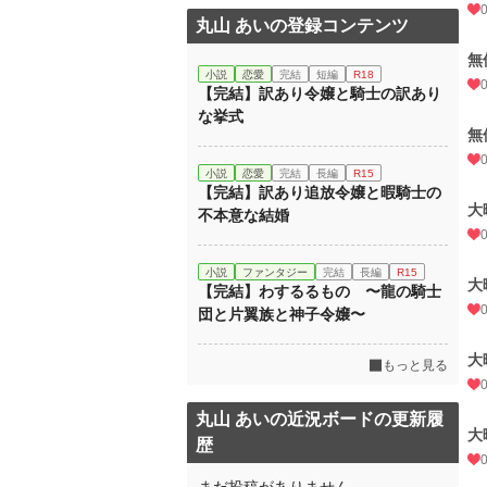
丸山 あいの登録コンテンツ
無
小説
恋愛
完結
短編
R18
【完結】訳あり令嬢と騎士の訳あり
な挙式
無
小説
恋愛
完結
長編
R15
【完結】訳あり追放令嬢と暇騎士の
大
不本意な結婚
小説
ファンタジー
完結
長編
R15
大
【完結】わするるもの 〜龍の騎士
団と片翼族と神子令嬢〜
大
もっと見る
丸山 あいの近況ボードの更新履
大
歴