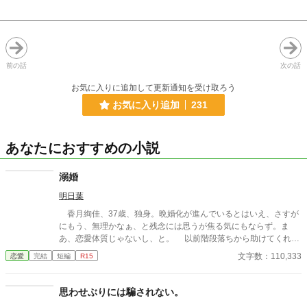
前の話
次の話
お気に入りに追加して更新通知を受け取ろう
お気に入り追加
231
あなたにおすすめの小説
溺婚
明日葉
香月絢佳、37歳、独身。晩婚化が進んでいるとはいえ、さすが
にもう、無理かなぁ、と残念には思うが焦る気にもならず。ま
あ、恋愛体質じゃないし、と。 以前階段落ちから助けてくれた
イケメンに、馴染みの店で再会するものの、この状況では向こう
文字数：110,333
恋愛
完結
短編
R15
の印象がよろしいはずもないしと期待もしなかったのだが。 イ
ケメン、天羽疾矢はどうやら絢佳に惹かれてしまったようで。
「歳も歳だし、とりあえず試してみたら？こわいの？」と、挑発
思わせぶりには騙されない。
されればつい、売り言葉に買い言葉。 何がどうしてこうなっ