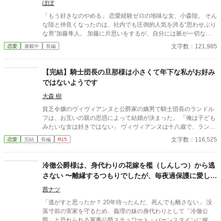
ぽぽ
た？ 平凡に生きたい、でもま、老後に1人は嫌だなぁ、くらい
に構えた恋愛偏差値最底辺の絢佳と、こう見えて仕事人間のイケ
「もう好きなのやめる」 恋愛経験ゼロの地味な女、小森陸。 そん
メン疾矢。振り回しているのは果たしてどっちで、振り回されて
な陸と仲良くなったのは、社内でも圧倒的人気を誇る“思わせぶり
るのは、果たしてどっち？
な男”加藤隼人。 加藤に片思いをするが、自分には脈が一切ない
ことを知った陸は、恋心を手放す決意をする。 自分磨きを始め、
文字数：121,985
恋愛
連載中
長編
新しい恋を探し始めたそのとき、自分に興味ないと思っていた後
輩から距離を縮められ…
【完結】騎士団長の旦那様は小さくて年下な私がお好み
ではないようです
大森 樹
貧乏令嬢のヴィヴィアンヌと公爵家の嫡男で騎士団長のランドル
フは、お互いの親の思惑によって結婚が決まった。 「俺は子ども
みたいな女は好きではない」 ヴィヴィアンヌは十八歳で、ランド
ルフは三十歳。 ヴィヴィアンヌは背が低く、ランドルフは背が高
文字数：116,525
恋愛
完結
長編
R15
い。 ヴィヴィアンヌは貧乏で、ランドルフは金持ち。 何もかもが
違う二人。彼の好みの女性とは真逆のヴィヴィアンヌだったが、
お金の恩があるためなんとか彼の妻になろうと奮闘する。そんな
冷徹公爵様は、身代わりの花嫁を檻（しんしつ）から逃
中ランドルフはぶっきらぼうで冷たいが、とろこどころに優しさ
さない 〜離縁するつもりでしたが、毎夜過保護に愛し抜
を見せてきて……！？ 貧乏令嬢×不器用な騎士の年の差ラブスト
かれています〜
ーリーです。必ずハッピーエンドにします。
茜ナツ
「逃がすと思ったか？ 20年待ったんだ、死んでも離さない」 没
落寸前の実家を守るため、義理の妹の身代わりとして「冷徹公
爵」と恐れられる軍事公爵スチュワート・バーンスタインに嫁ぐ