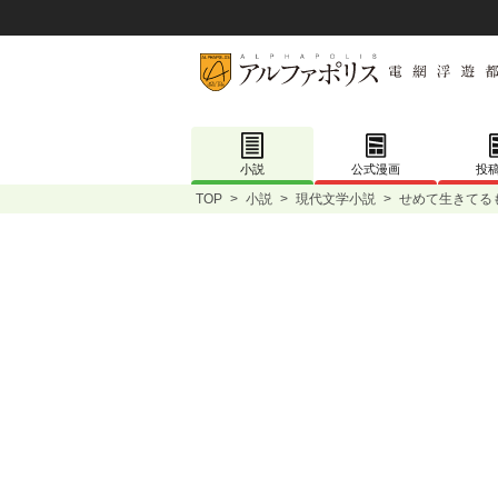
小説
公式漫画
投
TOP
>
小説
>
現代文学小説
>
せめて生きてる