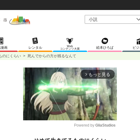
Web
稿漫画
レンタル
絵本ひろば
ビジ
コンテンツ大賞
ものにくらい
>
死んでからの方が残るなんて
もっと見る
arrow_forward_ios
Powered by 
GliaStudios