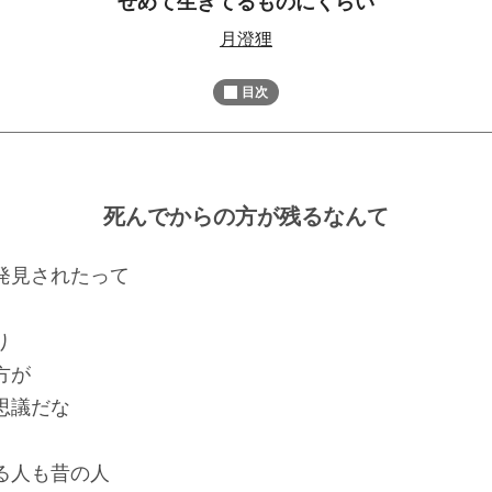
せめて生きてるものにくらい
M
月澄狸
u
t
目次
e
死んでからの方が残るなんて
発見されたって
り
方が
思議だな
る人も昔の人