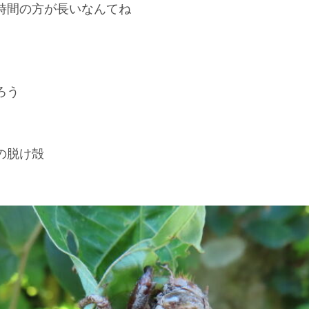
時間の方が長いなんてね
ろう
の脱け殻