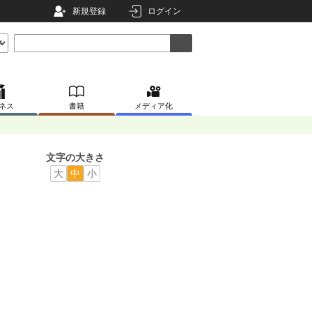
新規登録
ログイン
ネス
書籍
メディア化
文字の大きさ
大
中
小