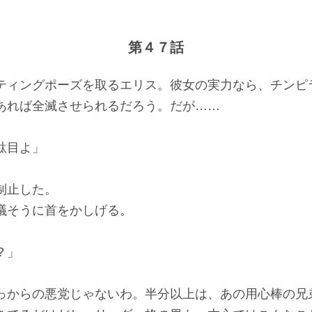
%
第４７話
ィングポーズを取るエリス。彼女の実力なら、チンピ
あれば全滅させられるだろう。だが……
駄目よ」
制止した。
そうに首をかしげる。
？」
っからの悪党じゃないわ。半分以上は、あの用心棒の兄