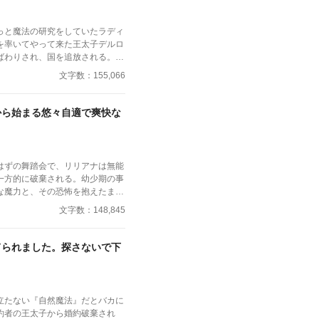
バロンディーレの者たちにエリシ
言い放つ。 「もう手遅れですわ」
っと魔法の研究をしていたラディ
を率いてやって来た王太子デルロ
ばわりされ、国を追放される。
アは、その気になれば軍隊を蹴散
文字数：155,066
いを好まず、物や場所にまったく
素直に国を出て、『せっかくだか
女』を追い払
から始まる悠々自適で爽快な
浴びるデルロックだったが、彼は
思っていたラディアが、本人も気
国を守っていた聖女であること
はずの舞踏会で、リリアナは無能
一方的に破棄される。幼少期の事
な魔力と、その恐怖を抱えたま
ず王都から追放される。だがその
文字数：148,845
治的策略と、彼女の力を利用し隠
惑が渦巻いていた。すべてを失っ
「役目ではなく自分の意思で生き
てられました。探さないで下
と呼ばれる北辺境へと旅立つ。
立たない『自然魔法』だとバカに
約者の王太子から婚約破棄され