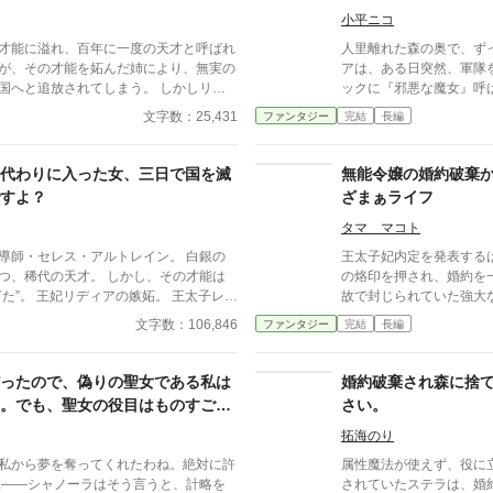
一部完】
お、傲慢な態度を見せる
小平ニコ
アは短く
才能に溢れ、百年に一度の天才と呼ばれ
人里離れた森の奥で、ず
が、その才能を妬んだ姉により、無実の
アは、ある日突然、軍隊
と追放されてしまう。 しかしリー
ックに『邪悪な魔女』呼
かった。持ち前の根性と、常識を遥かに
魔法の天才であるラディ
文字数：25,431
ファンタジー
完結
長編
、まともな建物すら存在しなかった隣国
らすこともできたが、争
強国へと成長させる。 そして、リ
執着しない性格なので、
握り、やりたい放
ら』と、旅をすることにした。 『邪悪な魔
代わりに入った女、三日で国を滅
無能令嬢の婚約破棄
を乱す姉を打ち倒すために……
い、国民たちから喝采を
すよ？
ざまぁライフ
知らなかった。魔女だと
づかぬうちに、災いから
タマ マコト
を……
導師・セレス・アルトレイン。 白銀の
王太子妃内定を発表する
つ、稀代の天才。 しかし、その才能は
の烙印を押され、婚約を
た”。 王妃リディアの嫉妬。 王太子レオ
故で封じられていた強大
て、セレスを庇うはずだった上官の沈
ま、彼女は反論すらでき
文字数：106,846
ファンタジー
完結
長編
魔法は冷たい。心がこもっていないわ」
裏では、宰相派による政
スは**『無能』の烙印**を押され、王国
してきた王家と貴族の思
 彼女はただ一言だけ残した。 「――こ
た夜、リリアナは初めて
ったので、偽りの聖女である私は
婚約破棄され森に捨
で尽きるでしょう。」 誰もそれを脅し
る」選択を迫られ、死地
。でも、聖女の役目はものすごく
さい。
った。 だがそれは、彼女が未来を見通
、最高に嬉しいです【完結】
言葉だったのだ。
拓海のり
私から夢を奪ってくれたわね。絶対に許
属性魔法が使えず、役に
されていたステラは、婚