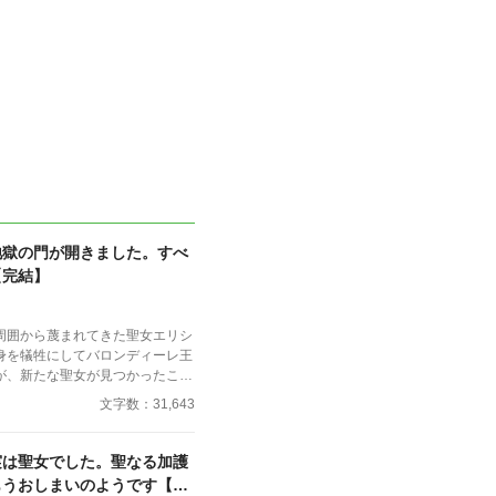
地獄の門が開きました。すべ
【完結】
周囲から蔑まれてきた聖女エリシ
身を犠牲にしてバロンディーレ王
が、新たな聖女が見つかったこと
を追放される。 全てを失
文字数：31,643
隣国の若き王フェルディナントと
苦労を認められて救われた気持ち
聖女の力では『魔』を封じきれな
実は聖女でした。聖なる加護
ディーレ王国の者たちが、大慌て
もうおしまいのようです【第
。 窮地に陥ってな