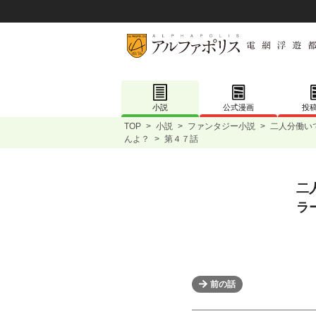
小説
公式漫画
投
TOP
>
小説
>
ファンタジー小説
>
二人分働い
んよ？
>
第４７話
二
ラ
前の話