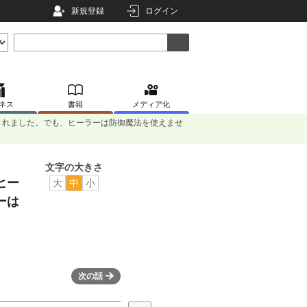
新規登録
ログイン
ネス
書籍
メディア化
されました。でも、ヒーラーは防御魔法を使えませ
文字の大きさ
ヒー
大
中
小
ーは
次の話