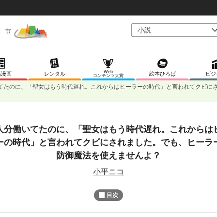
Web
稿漫画
レンタル
絵本ひろば
ビジ
コンテンツ大賞
てたのに、「聖女はもう時代遅れ。これからはヒーラーの時代」と言われてクビに
人分働いてたのに、「聖女はもう時代遅れ。これからは
L
/
U
o
ーの時代」と言われてクビにされました。でも、ヒーラ
n
a
m
d
防御魔法を使えませんよ？
u
e
t
d
e
小平ニコ
:
1
0
0
目次
.
0
0