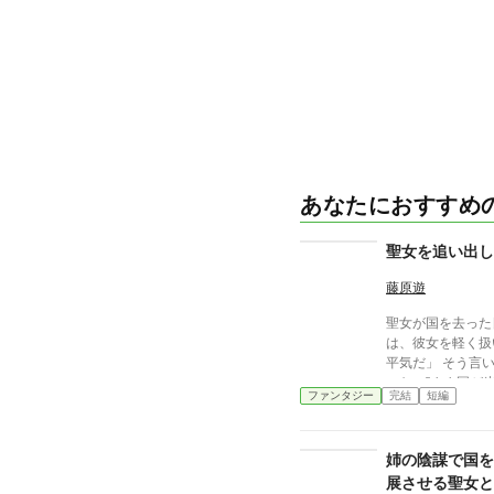
あなたにおすすめ
聖女を追い出し
藤原遊
聖女が国を去った
は、彼女を軽く扱いすぎたの
平気だ」 そう言
いない”まま国が
ファンタジー
完結
短編
になる。 ――これは、聖女を追い出した国の末路を、 静
かに見届けた者の
姉の陰謀で国を
展させる聖女と