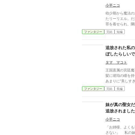
小平ニコ
幼少期から魔法の
たリーリエル。だ
罪を着せられ、隣国へ
リエルはくじけな
ファンタジー
完結
短編
超えた魔法能力で
を、たちまちのうちに
ーリエルは戻って来た。 政治の実権を
追放された私の
題の振る舞いで国
ぼしたらしいで
タマ マコト
王国直属の宮廷魔
髪に琥珀の瞳を持
あまりに“美しすぎ
ンの盲信。 そし
ファンタジー
完結
長編
黙。 「あなたの
そう言われ、セレ
から追放される。
妹が真の聖女だ
の国の炎は、三日
追放されました
とは受け取らなか
退屈だったので
す“預言魔法”の
小平ニコ
「お姉様、よくも
さない」 私の妹――シャノーラはそう言うと、計略を