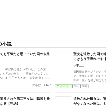
の小説
ても平気だと思っていた国の末路
聖女を追放した国で
てはもう手遅れです
小平ニコ
日、神官長は分かっていた。 この国
貧民街出身というだけで
だと。 「聖女がいなくても
ア。十年もの間、自らの
い切った王子と人々は、 彼女が“何もして
国の『魔』を封じ続けた
崩れていく現実を、 やがて思い知ること
で『もう用済み』とばかりに国
文字数：4,627
ファンタジー
完結
短編
ったエリシアだったが、
記録。
出会い、彼にこれまでの
になる。その頃、新しい
追放された第二王女は、隣国を発
追放された魔女は、
いことに気づいたバロン
なる【完結】
がなくなった国は、
でエリシアを連れ戻そうとしていた