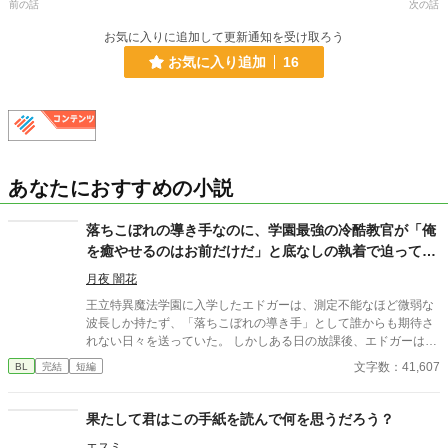
前の話
次の話
お気に入りに追加して更新通知を受け取ろう
お気に入り追加
16
あなたにおすすめの小説
落ちこぼれの導き手なのに、学園最強の冷酷教官が「俺
を癒やせるのはお前だけだ」と底なしの執着で迫ってき
ます
月夜 闇花
王立特異魔法学園に入学したエドガーは、測定不能なほど微弱な
波長しか持たず、「落ちこぼれの導き手」として誰からも期待さ
れない日々を送っていた。 しかしある日の放課後、エドガーは学
園で最も恐れられる最強の戦闘魔術教官、レオン・ヴァレンタイ
文字数：41,607
BL
完結
短編
ンの秘密を知ってしまう。 強大すぎる魔力ゆえに、五感が暴走す
る「過負荷」の激痛に一人で耐え続けていたレオン。エドガーの
底知れぬ静かな波長は、世界で唯一、彼の苦痛を完全に溶かすこ
果たして君はこの手紙を読んで何を思うだろう？
とができるものだった。 「お前は、俺の専属の導き手になるん
エスミ