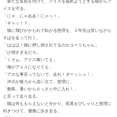
新たな名前を付けて、アイスを舐めようとする猫からア
イスを守る。
「にゃ、にゃああ！にゃっ！」
「ギャッ！？」
猫に飛びかかられて転がる悠理を、２年生は笑いながら
そばを走って行く。
「ははは！猫に押し倒されてるのかユーリちゃん」
「ひ弱すぎるだろ」
「くそぉ、アイス喰いてえ」
「俺がアイスになりてえ」
「アホな事言ってないで、走れ！ダーッシュ！」
沖川が後ろから追い立て、悠理に、
「敷島、暑いからさっさと中に入れ！」
と言って走り去る。
猫は何ももらえないと分かり、尻尾をぴしゃりと悠理に
叩きつけて、優雅に歩き去る。