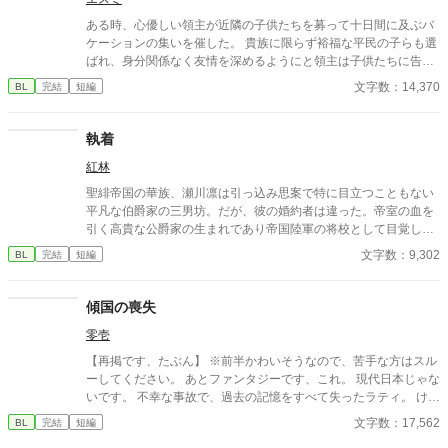
だ」 痛みを癒やしたことで、冷酷なはずの最強教官から底なしの
執着と溺愛を向けられるようになり――！？ 孤独な二人の魂が共
ある時、心優しい領主が近隣の子供たちを募って十日間に及ぶバ
鳴する、極上の救済と溺愛の学園ファンタジー。 ※センチネルバ
ケーションの集いを催した。 貴族に限らず裕福な平民の子らも選
ースをベースにした独自設定（特異覚醒者×導き手）です。
ばれ、身分関係なく友情を深めるようにと領主は子供たちに告げ
た。 滞りなく期間が過ぎ、領主の願い通りさまざまな階級の子ら
文字数：14,370
BL
完結
短編
が友人となり手を振って別れる中、フレッドとティムは生涯の友
情を誓い合った。 たった十日の友人だった二人の十年を超える手
紙。 ------ ・ゆるっとした設定です。何気なくお読みください。
執着
・手紙形式の短い文だけが続きます。 ・ところどころ文章が途切
紅林
れた部分がありますが演出です。 ・外国語の手紙を翻訳したよう
な読み心地を心がけています。 ・番号を振っていますが便宜上の
聖緋帝国の華族、瀬川凛は引っ込み思案で特に目立つこともない
連番であり内容は数年飛んでいる場合があります。 ・友情過多で
平凡な伯爵家の三男坊。だが、彼の婚約者は違った。帝室の血を
BLは読後の余韻で感じられる程度かもしれません。 ・戦争の表現
引く高貴な公爵家の生まれであり帝国陸軍の将校として目覚しい
がありますが、手紙の中で語られる程度です。 ・魔術がある世界
活躍をしている男だった。
文字数：9,302
BL
完結
短編
ですが、前面に出てくることはありません。 ・1日3回、1回に付
きティムとフレッドの手紙を1通ずつ、定期的に更新します。全5
1通。
傾国の喪失
零壱
【再掲です、たぶん】 ※前半かわいそうなので、苦手な方はスル
ーしてください。 あとファンタジーです、これ。 現代日本じゃな
いです。 不幸な事故で、過去の記憶をすべて失ったラティ。 けれ
ど今の彼は不幸ではない。 大好きな養父のネイヴァンと共に、穏
文字数：17,562
BL
完結
短編
やかな日々を過ごしている。 自分のルーツを探す旅に出ること