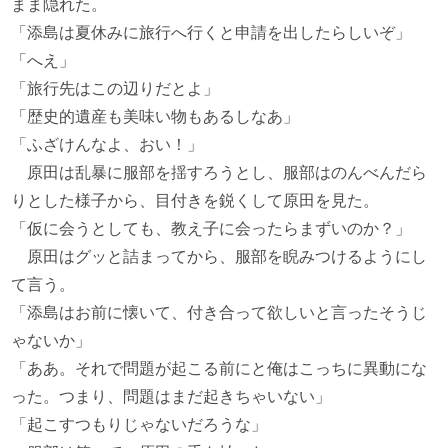
まま隠れた。
「添島は夏休みに旅行へ行くと申請を出したらしいぞ」
「へえ」
「旅行先はこの辺りだとよ」
「歴史的遺産も美味い物もあるしなあ」
「ふざけんなよ、おい！」
原田は乱暴に服部を揺すろうとし、服部はのんべんだら
りとした様子から、目付きを鋭くして原田を見た。
「仮に会うとしても、教え子に会ったらまずいのか？」
原田はグッと詰まってから、服部を睨みつけるようにし
て言う。
「添島はお前に懐いて、付き合って欲しいと言ったそうじ
ゃないか」
「ああ。それで問題が起こる前にと俺はこっちに異動にな
った。つまり、問題はまだ起きちゃいない」
「起こすつもりじゃないだろうな」