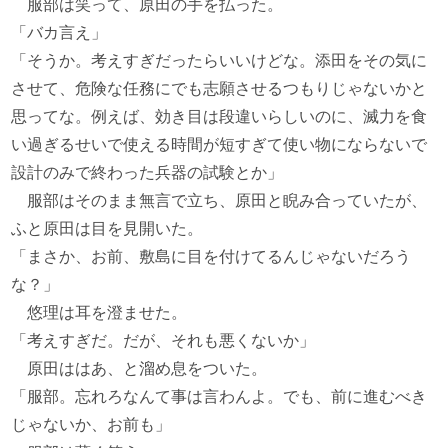
服部は笑って、原田の手を払った。
「バカ言え」
「そうか。考えすぎだったらいいけどな。添田をその気に
させて、危険な任務にでも志願させるつもりじゃないかと
思ってな。例えば、効き目は段違いらしいのに、滅力を食
い過ぎるせいで使える時間が短すぎて使い物にならないで
設計のみで終わった兵器の試験とか」
服部はそのまま無言で立ち、原田と睨み合っていたが、
ふと原田は目を見開いた。
「まさか、お前、敷島に目を付けてるんじゃないだろう
な？」
悠理は耳を澄ませた。
「考えすぎだ。だが、それも悪くないか」
原田ははあ、と溜め息をついた。
「服部。忘れろなんて事は言わんよ。でも、前に進むべき
じゃないか、お前も」