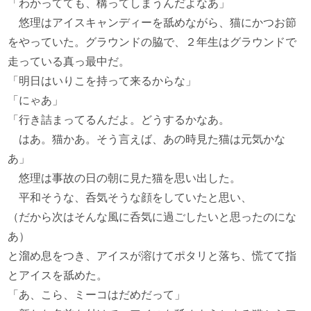
「わかってても、構ってしまうんだよなあ」
悠理はアイスキャンディーを舐めながら、猫にかつお節
をやっていた。グラウンドの脇で、２年生はグラウンドで
走っている真っ最中だ。
「明日はいりこを持って来るからな」
「にゃあ」
「行き詰まってるんだよ。どうするかなあ。
はあ。猫かあ。そう言えば、あの時見た猫は元気かな
あ」
悠理は事故の日の朝に見た猫を思い出した。
平和そうな、呑気そうな顔をしていたと思い、
（だから次はそんな風に呑気に過ごしたいと思ったのにな
あ）
と溜め息をつき、アイスが溶けてポタリと落ち、慌てて指
とアイスを舐めた。
「あ、こら、ミーコはだめだって」