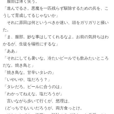
服部は薄く笑う。
「進んでるさ。悪魔を一匹残らず駆除するための兵を、こ
うして育成してるじゃないか」
それに原田は何というべきか迷い、頭をガリガリと掻い
た。
「ま、服部。妙な事はしてくれるなよ。お前の気持ちはわ
かるが、生徒を犠牲にするな」
「ああ」
「それにしても暑いな。冷たいビールでも飲みたいところ
だな。焼き鳥と」
「焼き鳥な。甘辛いタレの」
「いやいや、塩だろう？」
「タレだろ。ビールに合うのは」
「わかってねえな。塩だろうが」
言いながら歩いて行くが、悠理は、
（どっちでもいいだろうが。両方食っとけ。