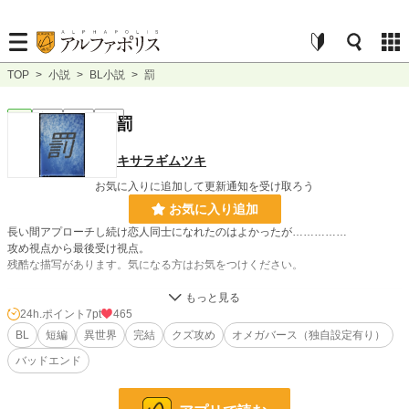
TOP
>
小説
>
BL小説
>
罰
BL
完結
短編
R15
罰
キサラギムツキ
お気に入りに追加して更新通知を受け取ろう
お気に入り追加
長い間アプローチし続け恋人同士になれたのはよかったが……………
攻め視点から最後受け視点。
残酷な描写があります。気になる方はお気をつけください。
小説
38,555 位 / 228,882 件
24h.ポイント
7pt
465
BL
短編
異世界
完結
クズ攻め
オメガバース（独自設定有り）
BL
10,559 位 / 31,447 件
バッドエンド
お気に入り
75
24h.ポイント
7 pt