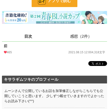
アプリで読む
文字数
4,318
更新日時
2021.08.15 12:00
初回公開日時
2021.08.15 12:00
初回完結日時
2021.08.15 12:00
目次
感想（2件）
週間ポイント
338 pt (18,601 位)
罰
月間ポイント
1,918 pt (16,378 位)
465
2021.08.15 12:00
4,318文字
年間ポイント
39,556 pt (12,453 位)
累計ポイント
83,732 pt (33,637 位)
キサラギムツキのプロフィール
ムーンさんで公開しているお話を加筆修正しながらこちらでも公
開していこうと思います。 少しずつ載せていきますのでよかった
らお読み下さい(^^)