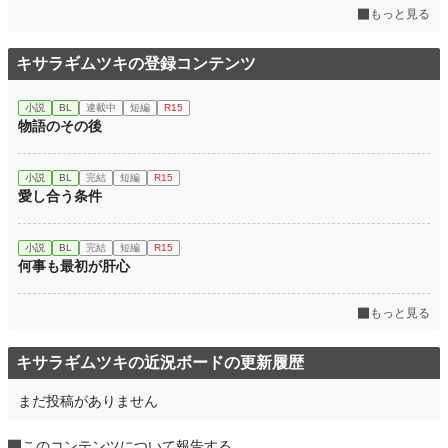
もっと見る
キサラギムツキの登録コンテンツ
小説
BL
連載中
短編
R15
物語のその後
小説
BL
完結
短編
R15
愛し合う条件
小説
BL
完結
短編
R15
何事も最初が肝心
もっと見る
キサラギムツキの近況ボードの更新履歴
まだ投稿がありません
このコンテンツについて報告する