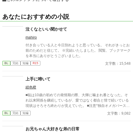
あなたにおすすめの小説
泣くなといい聞かせて
mahiro
付き合っている人と今日別れようと思っている。 それがきっとお
前のためだと信じて。 ※完結いたしました。 閲覧、ブックマーク
を本当にありがとうございました。
文字数：15,548
BL
完結
短編
R15
上手に啼いて
紺色橙
■聡は10歳の初めての発情期の際、大輝に噛まれ番となった。そ
れ以来関係を継続しているが、愛ではなく都合と情で続いている
現状はそろそろ終わりが見えていた。 ■注意*独自オメガバース設
定。■『それは愛か本能か』と同じ世界設定です。関係は一切な
文字数：9,082
BL
完結
短編
し。
お兄ちゃん大好きな弟の日常