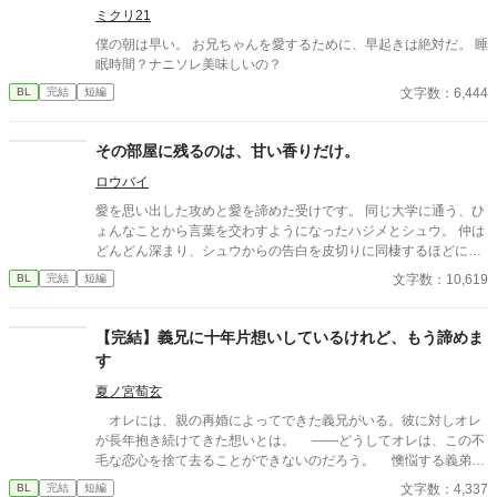
ミクリ21
僕の朝は早い。 お兄ちゃんを愛するために、早起きは絶対だ。 睡
眠時間？ナニソレ美味しいの？
文字数：6,444
BL
完結
短編
その部屋に残るのは、甘い香りだけ。
ロウバイ
愛を思い出した攻めと愛を諦めた受けです。 同じ大学に通う、ひ
ょんなことから言葉を交わすようになったハジメとシュウ。 仲は
どんどん深まり、シュウからの告白を皮切りに同棲するほどにま
で関係は進展するが、男女の恋愛とは違い明確な「ゴール」のな
文字数：10,619
BL
完結
短編
い二人の関係は、失速していく。 一人家で二人の関係を見つめ悩
み続けるシュウとは対照的に、ハジメは毎晩夜の街に出かけ二人
の関係から目を背けてしまう…。
【完結】義兄に十年片想いしているけれど、もう諦めま
す
夏ノ宮萄玄
オレには、親の再婚によってできた義兄がいる。彼に対しオレ
が長年抱き続けてきた想いとは。 ――どうしてオレは、この不
毛な恋心を捨て去ることができないのだろう。 懊悩する義弟の
桧理（かいり）に訪れた終わり。 義兄×義弟。美形で穏やかな
文字数：4,337
BL
完結
短編