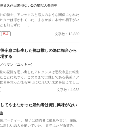
波良久@出来損ないΩの猫獣人発売中
れの騎士、アレックスと恋人のような関係になれた
ヒターは浮かれていた。まさか彼に本命の相手がい
とも知らずに……。
文字数：13,880
R15
悪役令息に転生した俺は推しの為に舞台から
退場する
ノウマン（ユッキー）
世の記憶を思い出したアレクシスは悪役令息に転生
たことに気づく。このままでは推しである義弟ノア
世界を救った後も幸せになれない未来を迎えてしま
。それを回避する為に、俺は舞台から退場すること
文字数：4,938
選んだ。全てを燃やし尽くす事で。 そんな俺の行
によってノアが俺に執着することになるとも知らず
。
愛してやまなかった婚約者は俺に興味がない
承
業パーティー。 皇子は婚約者に破棄を告げ、左腕
は新しい恋人を抱いていた。 青年はただ微笑み、