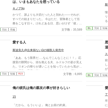
は、いまもあなたを想っている
斯
キノア9g
憧
かつて、誰よりも大切だった人と別れた――それが、
リ
すべての始まりだった。 今はただ、冒険者として任
る
務をこなす日々。けれどある日、思いがけず「彼」と
再び顔を合わせることになる。 魔法と剣が支配する
BL
完結
短編
文字数：35,589
完結
長編
リオセルト大陸。 平和を取り戻しつつあるこの世界
で、心に火種を抱えたふたりが、交差する。 過去を
捨てたはずの男と、捨てきれなかった男。 すれ違っ
愛する人
た時間の中に、まだ消えていない想いがある。 ――
これは、「終わったはずの恋」に、もう一度立ち向か
斯波良久@出来損ないΩの猫獣人発売中
う物語。 切なくも温かい、“再会”から始まるファンタ
ス
「ああ、もう限界だ......なんでこんなことに！！」 応
ジーBL。 お題『復縁/元恋人と3年後に再会/主人公は
前
接室の隙間から、頭を抱える夫、ルドルフの姿が見え
冒険者/身を引いた形』設定担当AI /チャッピー AI比較
し
た。リオンの帰りが遅いことを知っていたから気が緩
企画作品
が
み、屋敷で愚痴を溢してしまったのだろう。 三年
う
文字数：6,895
完結
短編
R15
前、ルドルフの家からの申し出により、リオンは彼と
BL
完結
短編
を
政略的な婚姻関係を結んだ。けれどルドルフには愛す
動
る男性がいたのだ。 『限界』という言葉に悩んだリ
に
俺の彼氏は俺の親友の事が好きらしい
オンはやがてひとつの決断をする。
了
15
卒
「だから、もういいよ」 俺とお前の約束。
に