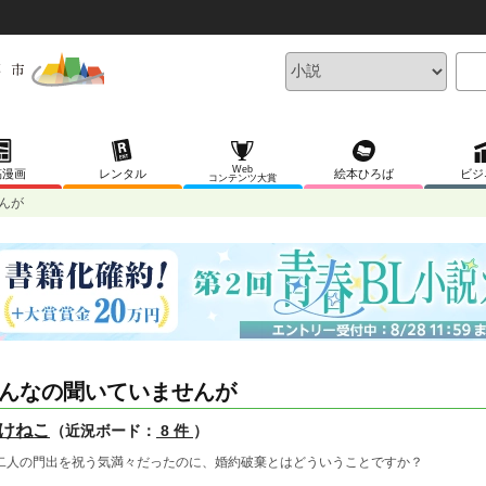
Web
稿漫画
レンタル
絵本ひろば
ビジ
コンテンツ大賞
んが
んなの聞いていませんが
けねこ
（近況ボード：
8 件
）
二人の門出を祝う気満々だったのに、婚約破棄とはどういうことですか？