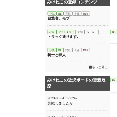
みけねこの登録コンテンツ
小説
BL
完結
長編
R18
目撃者、モブ
小説
ファンタジー
完結
ｼｮｰﾄｼｮｰﾄ
BL
トラック通ります。
小説
BL
完結
長編
R18
騎士と狩人
もっと見る
みけねこの近況ボードの更新履
BL
歴
2023-03-04 16:22:47
完結しましたが