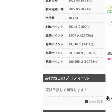
更新日時
2022.05.28 21:40
初回完結日時
2022.05.28 21:40
小
文字数
10,164
B
24h.ポイント
461 pt (2,890位)
週間ポイント
3,667 pt (2,755位)
月間ポイント
13,646 pt (3,411位)
年間ポイント
201,038 pt (3,102位)
誰
累計ポイント
480,655 pt (10,785位)
みけねこのプロフィール
完結目指して頑張ります！
あ
もっと見る