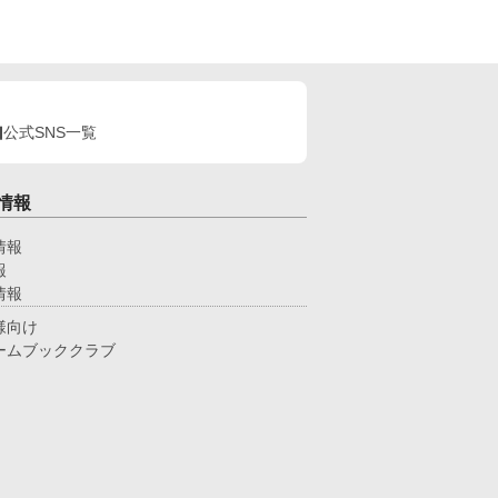
公式SNS一覧
情報
情報
報
情報
様向け
ームブッククラブ