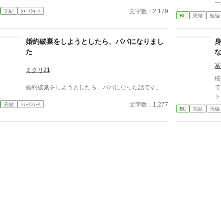
一
文字数：2,179
完結
ｼｮｰﾄｼｮｰﾄ
——。 「この瞬
BL
完結
短編
らせ
あ
婚約破棄をしようとしたら、パパになりまし
た
冨
ミクリ21
桜
婚約破棄をしようとしたら、パパになった話です。
て
ト
文字数：1,277
完結
ｼｮｰﾄｼｮｰﾄ
内で
BL
完結
長編
け
んじゃ
恋
遠
し
て…… 演技チャ
に
は
し