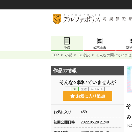
小説
公式漫画
投
TOP
>
小説
>
BL小説
>
そんなの聞いていませ
作品の情報
そんなの聞いていませんが
BL
完結
ｼｮｰﾄｼｮｰﾄ
お気に入り追加
そ
お気に入り
459
み
初回公開日時
2022.05.28 21:40
お