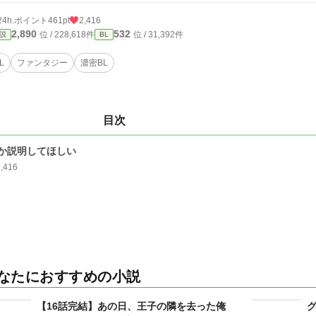
24h.ポイント
461pt
2,416
2,890
532
位 / 228,618件
位 / 31,392件
説
BL
L
ファンタジー
濃密BL
目次
か説明してほしい
2,416
なたにおすすめの小説
【16話完結】あの日、王子の隣を去った俺