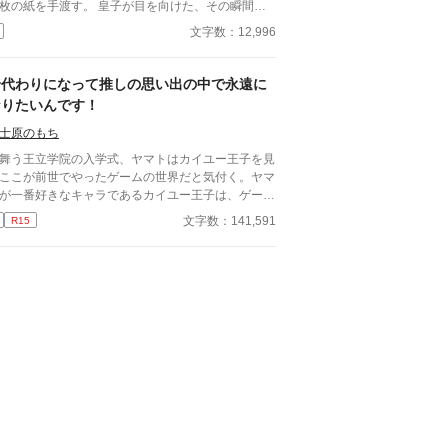
枚の紙を手渡す。 皇子が目を向けた、その瞬間
間だと思った。」 すべてを愛で終わ
文字数：12,996
た、沈黙の恋の物語。 IFストーリーあり 誤字
れば報告お願いします！
身代わりになって推しの思い出の中で永遠に
なりたいんです！
士原のもち
舞う王立学院の入学式、ヤマトはカイユー王子を見
ここが前世でやったゲームの世界だと気付く。ヤマ
が一番好きなキャラであるカイユー王子は、ゲーム
は非業の死を遂げる。 「そうだ！カイユーを助
文字数：141,591
R15
て死んだら、忘れられない恩人として永遠になれる
ないか？」 前世の死に際のせいで人間不信と
愛不信を拗らせていたヤマトは、推しの心の中で永
になるために身代わりになろうと決意した。しか
、カイユー王子はゲームの時の印象と違ってい
ラ男攻め×美人人間不信受け ※最終的
はハッピーエンドです ※何かしら地雷のある方に
お勧めしません ※ムーンライトノベルズにも投稿
ています