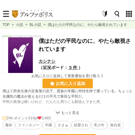
TOP
>
小説
>
BL小説
>
僕はただの平民なのに、やたら敵視されています
BL
完結
短編
R15
僕はただの平民なのに、やたら敵視さ
れています
カシナシ
（近況ボード：
5 件
）
お気に入りに追加して更新通知を受け取ろう
お気に入り追加
僕はド田舎出身の定食屋の息子。貴族の学園に特待生枠で通っている。ちょっと
光属性の魔法が使えるだけの平凡で善良な平民だ。
平民の肩身は狭いけれど、だんだん周りにも馴染んできた所。
真面目に勉強をしているだけなのに、何故か公爵令嬢に目をつけられてしまった
ようでーー？
24h.ポイント
610pt
5,865
魔術
ファンタジー
学園
ざまぁ
総愛され
美少年
無自覚
小説
2,486 位 / 228,955 件