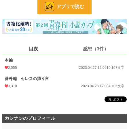
アプリで読む
BL
467 位 / 31,454 件
お気に入り
1,655
24h.ポイント
610 pt
文字数
14,873
更新日時
2023.04.28 12:00
目次
感想（3件）
初回公開日時
2023.04.27 12:00
本編
初回完結日時
2023.04.28 12:00
2,555
2023.04.27 12:00
10,167文字
週間ポイント
1,964 pt (4,926 位)
番外編 セレスの独り言
3,310
2023.04.28 12:00
4,706文字
月間ポイント
11,310 pt (4,045 位)
年間ポイント
231,049 pt (2,671 位)
累計ポイント
908,372 pt (6,361 位)
カシナシのプロフィール