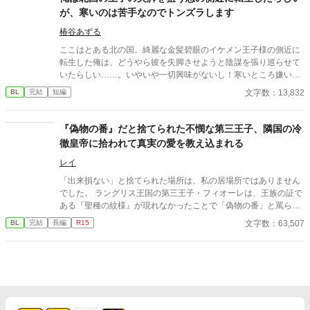
だ…… 全てを諦めて、王都からは遠い、幽閉の砦に連れてこら
が、寒いのは苦手なのでトンズラします
れた僕は、そこで新たな生活を始める。食事を用意したり、荒れ
果てた砦を修復したりして、結構楽しく暮らせていると思ってい
椿谷あずる
たのに、その後も貴族たちの争いに巻き込まれるし、何度も宰相
ここはとある北の国。綺麗な金髪碧眼のイケメン王子様の側近に
様にも会うことになってしまう。何なんだ……僕はここが気に入
転生した俺は、どうやら彼を失脚させようと陰謀を張り巡らせて
っているし、のんびり暮らしたいだけなんです！ 僕に構ってな
いたらしい……。いやいや一切興味がないし！寒いところ嫌いだ
いで諦めてください！ ＊残酷な描写があり、攻め（宰相）が受け
し！よし、やめよう！ こうして俺は逃亡することに決めた。
以外に非道なことをしたりしますが、受けには優しいです。
文字数：13,832
BL
完結
短編
『偽物の番』だと捨てられた不憫な第三王子、隣国の冷
徹皇帝に拾われて真実の愛を教え込まれる
レイ
「出来損ない」と捨てられた場所は、私の居場所ではありません
でした。 ラングリス王国の第三王子・フィオーレは、王族の証で
ある『聖種の紋様』が現れなかったことで「偽物の番」と罵ら
れ、雪降る国境へと追放される。 死を覚悟した彼の前に現れたの
文字数：63,507
BL
完結
長編
R15
は、隣国アイゼン帝国の「冷徹皇帝」ヴォルフラムだった。