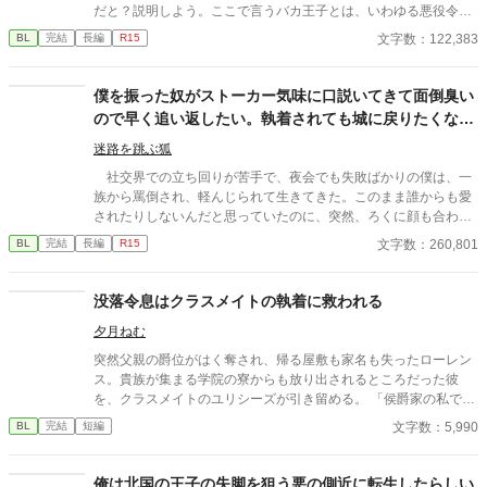
だと？説明しよう。ここで言うバカ王子とは、いわゆる悪役令嬢
モノで冒頭から理不尽な婚約破棄を主人公に告げ、最後はざまぁ
文字数：122,383
BL
完結
長編
R15
要素によって何やかんやと破滅させられる例のアンポンタンのこ
とであり――とにかく、俺はこの異世界でそのバカ王子として生
き延びにゃならんのだ。つーわけで、脱☆バカ王子！を目指し、
僕を振った奴がストーカー気味に口説いてきて面倒臭い
真っ当な王子としての道を歩き始めた俺だが、そんな俺になぜ
ので早く追い返したい。執着されても城に戻りたくなん
か、この世界ではヒロインとイチャコラをキメるはずのヒーロー
てないんです！
がぐいぐい迫ってくる！一方、俺の命を狙う謎の暗殺集団！果た
迷路を跳ぶ狐
して俺は、この破滅ルート満載の世界で生き延びることができる
社交界での立ち回りが苦手で、夜会でも失敗ばかりの僕は、一
のか？ いや、その前に……何だって悪役令嬢モノの世界でバカ王
族から罵倒され、軽んじられて生きてきた。このまま誰からも愛
子の俺がヒーローに惚れられてんだ？ 2025年10月に全面改稿を
されたりしないんだと思っていたのに、突然、ろくに顔も合わせ
行ないました。 2025年10月28日・BLランキング35位ありがとう
てくれない公爵家の宰相様と婚約することになってしまう。 だ
文字数：260,801
BL
完結
長編
R15
ございます。 2025年10月29日・BLランキング27位ありがとうご
けど、婚約なんて名ばかりで、会話を交わすことはなく、同じ王
ざいます。 2025年10月30日・BLランキング15位ありがとうござ
城にいるはずなのに、顔も合わせない。 それでも、公爵家の役
います。 2025年11月１日 ・BLランキング13位ありがとうござい
に立ちたくて頑張ったつもりだった。夜遅くまで魔法のことを学
没落令息はクラスメイトの執着に救われる
ます。 第１３回ＢＬ大賞で奨励賞をいただきました。これもひと
び、必要な魔法も身につけ、正式に婚約が発表される日を楽しみ
えに皆様の応援のおかげです。本当にありがとうございました。
夕月ねむ
にしていた。 けれど、ある日僕は、公爵家と王家を害そうとし
ているのではないかと疑われてしまう。 否定しても誰も聞いて
突然父親の爵位がはく奪され、帰る屋敷も家名も失ったローレン
くれない。それが原因で婚約するという話もなくなり、僕は幽閉
ス。貴族が集まる学院の寮からも放り出されるところだった彼
されることが決まる。 ほとんど話したことすらない、僕の婚約
を、クラスメイトのユリシーズが引き留める。 「侯爵家の私であ
者になるはずだった宰相様は、これまでどおり、ろくに言葉も交
れば、従者をひとり授業に同席させることができる」と言って。
文字数：5,990
BL
完結
短編
わさないまま、「婚約は考え直すことになった」とだけ告げて去
ユリシーズの従者となったローレンス。けれどその二年後、彼ら
って行った。 寂しいと言えば寂しかった。彼に相応しくなりた
の関係は再び大きく変わることとなった。 ※FANBOXからの転載
くて、頑張ってきたつもりだったから。だけど、仕方ないん
です。 ※他サイトにも投稿しています。
俺は北国の王子の失脚を狙う悪の側近に転生したらしい