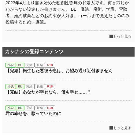
2023年4月より書き始めた独創性皆無のド素人です。何番煎じか
わからない設定しか書けません。 BL、魔法、魔術、学園、冒険
者、婚約破棄などのお約束が大好き。ゴールまで見えたもののみ
投稿するため、遅筆。
もっと見る
カシナシの登録コンテンツ
小説
BL
完結
長編
R18
【完結】転生した悪役令息は、お望み通り近付きません
小説
BL
完結
長編
R18
【完結】あなたが幸せなら、僕も幸せ……？
小説
BL
完結
短編
R18
君の幸せを、願っていたのに
もっと見る