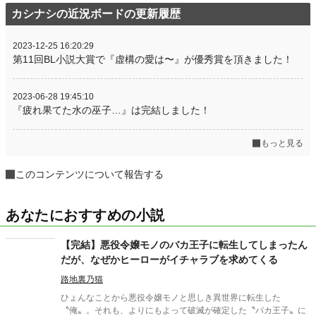
カシナシの近況ボードの更新履歴
2023-12-25 16:20:29
第11回BL小説大賞で『虚構の愛は〜』が優秀賞を頂きました！
2023-06-28 19:45:10
『疲れ果てた水の巫子…』は完結しました！
もっと見る
このコンテンツについて報告する
あなたにおすすめの小説
【完結】悪役令嬢モノのバカ王子に転生してしまったん
だが、なぜかヒーローがイチャラブを求めてくる
路地裏乃猫
ひょんなことから悪役令嬢モノと思しき異世界に転生した
〝俺〟。それも、よりにもよって破滅が確定した〝バカ王子〟に