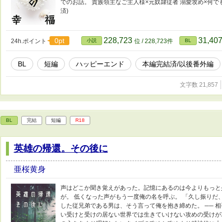
でのお話。 貴族領主なご主人様×元奴隷従者 溺愛攻め×何でも
済)
228,723
31,40
0pt
24h.ポイント
小説
位 / 228,723件
BL
BL
短編
ハッピーエンド
本編完結済/以後番外編
文字数 21,857
BL
完結
短編
R18
英雄の帰還。その後に
亜桜黄身
声はどこか聞き覚えがあった。記憶にあるのは今よりもっと
が。 低くなった声がもう一度俺の名を呼ぶ。 「久し振りだ
した従兄弟である男は、そう言って俺を抱き締めた。 ── 
い受けと受けの居ない世界では生きていけない攻めの受けが