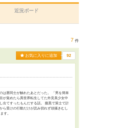
近況ボード
7
件
お気に入りに追加
92
のは唇同士が触れたあとだった。 「男を簡単
 目が覚めたら異世界転生してた外見美少女中
し出てすったもんだする話。 腹黒で策士で計
から受けの行動だけが読み切れず頭掻きむし
ります。