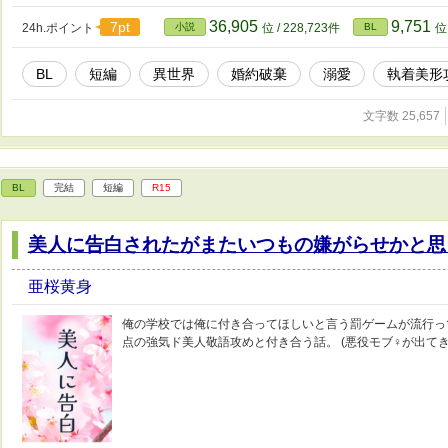
36,905
9,751
7pt
24h.ポイント
小説
位 / 228,723件
BL
位 
BL
短編
異世界
婚約破棄
溺愛
執着美形
文字数 25,657
BL
完結
短編
R15
美人に告白されたがまたいつもの嫌がらせかと思
亜桜黄身
俺の学校では俺に付き合ってほしいと言う罰ゲームが流行っ
点の強気ド美人敬語攻めと付き合う話。 (悪役モブ♀が出てきます