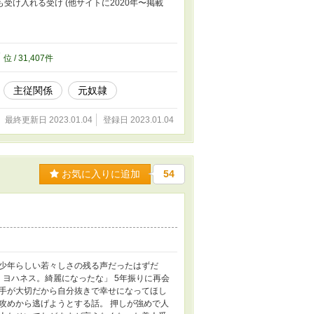
受け入れる受け (他サイトに2020年〜掲載
7
位 / 31,407件
主従関係
元奴隷
最終更新日 2023.01.04
登録日 2023.01.04
お気に入りに追加
54
少年らしい若々しさの残る声だったはずだ
、ヨハネス。綺麗になったな」 5年振りに再会
相手が大切だから自分抜きで幸せになってほし
攻めから逃げようとする話。 押しが強めで人