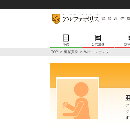
小説
公式漫画
投
TOP
>
亜桜黄身
>
Webコンテンツ
ア
ク
す