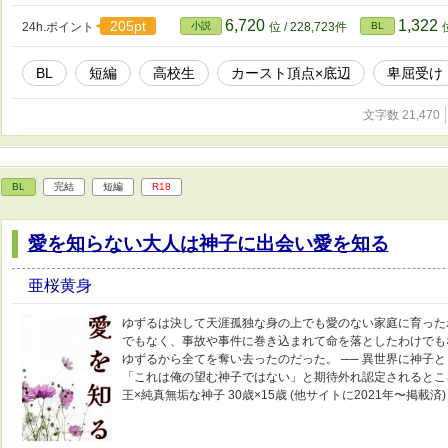
6,720
1,322
205pt
24h.ポイント
小説
位 / 228,723件
BL
BL
短編
高校生
カースト頂点×底辺
卑屈受け
文字数 21,470
BL
完結
短編
R18
愛を知らない大人は神子に出会い愛を知る
亜桜黄身
ゆずるは決して天涯孤独な身の上でも愛のない家庭に育った
でもなく、事故や事件に巻き込まれて命を落としたわけでも
ゆずるから全てを奪い去ったのだった。 ── 異世界に神子と
「これは俺の望む神子ではない」と期待外れ認定されるとこ
王×純真無垢な神子 30歳×15歳 (他サイトに2021年〜掲載済)