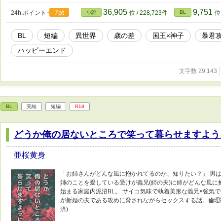
36,905
9,751
7pt
24h.ポイント
小説
位 / 228,723件
BL
位 
BL
短編
異世界
歳の差
国王×神子
暴君
ハッピーエンド
文字数 29,143
BL
完結
短編
R18
どうか俺の居ないところで笑って暮らせますよう
亜桜黄身
「お姉さんがどんな風に抱かれてるのか、知りたい？」 男は
姉のことを愛している受けが義兄(姉の夫)に姉がどんな風
始まる家庭内泥沼BL。 サイコ気味で執着美形な義兄×強気
が新婚の夫である攻めに脅されながらセックスする話。倫理観
済)