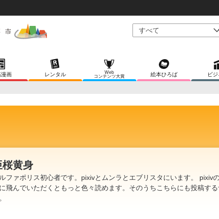
Web
稿漫画
レンタル
絵本ひろば
ビジ
コンテンツ大賞
亜桜黄身
ルファポリス初心者です。pixivとムンラとエブリスタにいます。 pixiv
に飛んでいただくともっと色々読めます。そのうちこちらにも投稿する
。