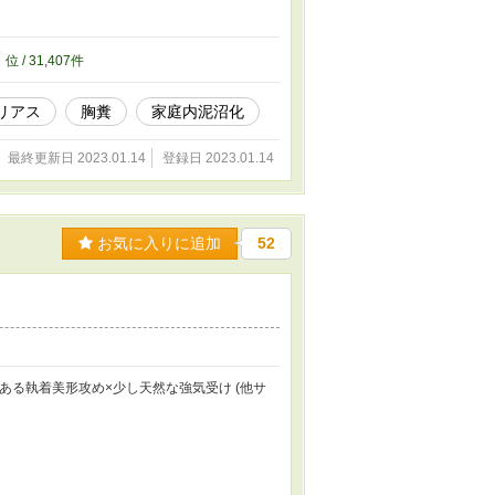
7
位 / 31,407件
リアス
胸糞
家庭内泥沼化
最終更新日 2023.01.14
登録日 2023.01.14
お気に入りに追加
52
ある執着美形攻め×少し天然な強気受け (他サ