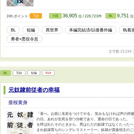
36,905
9,751
7pt
24h.ポイント
小説
位 / 228,723件
BL
位 
BL
短編
異世界
本編完結済/以後番外編
執着
勇者×悪役令息
文字数 23,244
BL
完結
短編
R18
元奴隷前従者の幸福
亜桜黄身
「喜べ。お前に名前をつけてやる」 笑みもなければ声の抑
の日。あれが生死を別つ分岐であり、運命の日であった。 「
を呼ばれたそのときから、男はただの奴隷ではなくたった一人
まれ奴隷育ちのシンデレラストーリー。奴隷が貴族領主のご