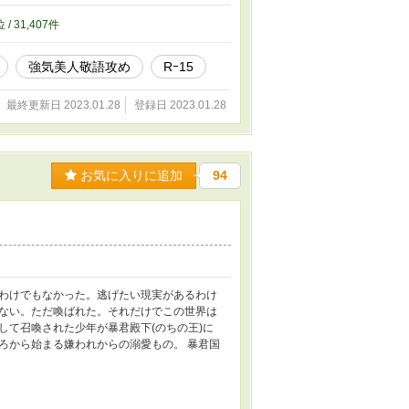
位 / 31,407件
強気美人敬語攻め
Rｰ15
最終更新日 2023.01.28
登録日 2023.01.28
お気に入りに追加
94
わけでもなかった。逃げたい現実があるわけ
ない。ただ喚ばれた。それだけでこの世界は
して召喚された少年が暴君殿下(のちの王)に
ろから始まる嫌われからの溺愛もの。 暴君国