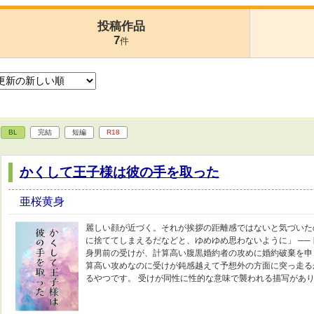
投稿作品
7
件
BL
完結
短編
R18
かくして王子様は彼の手を取った
亜桜黄身
麗しい顔が近づく。それが挨拶の距離感ではないと気づいた
に捨ててしまえるだなどと、ゆめゆめ思わないように」 ──
身男前の受けが、計算高い腹黒婚約者の攻めに婚約破棄を申
算高い攻めなのに受けが鈍感越えて予想外の方面に突っ走る
るやつです。 受けが同性に性的な意味で襲われる描写があ