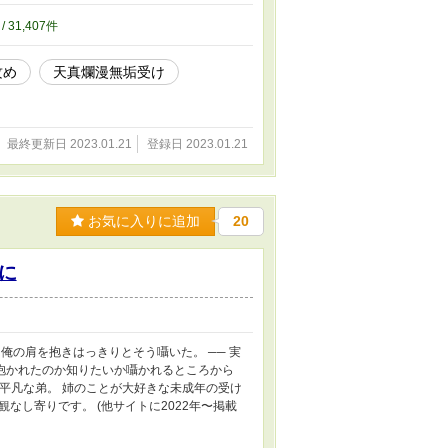
/ 31,407件
攻め
天真爛漫無垢受け
最終更新日 2023.01.21
登録日 2023.01.21
お気に入りに追加
20
に
俺の肩を抱きはっきりとそう囁いた。 ── 実
に抱かれたのか知りたいか囁かれるところから
で平凡な弟。 姉のことが大好きな未成年の受け
なし寄りです。 (他サイトに2022年〜掲載