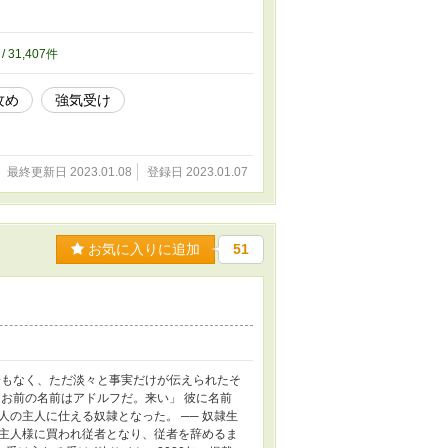
/ 31,407件
攻め
強気受け
最終更新日 2023.01.08
登録日 2023.01.07
お気に入りに追加
51
揚もなく、ただ淡々と事実だけが伝えられたそ
お前の名前はアドルフだ。来い」 彼に名前
の主人に仕える奴隷となった。 ── 奴隷生
主人様に買われ従者となり、従者を辞めるま