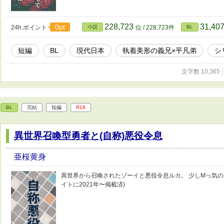
228,723
31,40
0pt
24h.ポイント
小説
位 / 228,723件
BL
短編
BL
現代日本
執着美形の義兄×平凡弟
シ
文字数 10,365
BL
完結
短編
R18
異世界召喚型勇者と(自称)悪役令息
亜桜黄身
異世界から召喚されたゾーイと悪役令息ルカ。 少しMっ気の
イトに2021年〜掲載済)